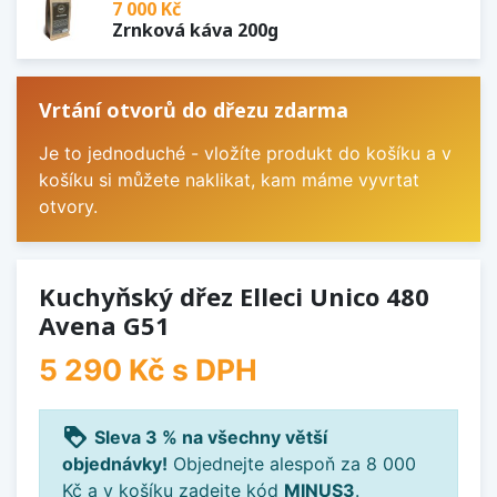
7 000 Kč
Zrnková káva 200g
Vrtání otvorů do dřezu zdarma
Je to jednoduché - vložíte produkt do košíku a v
košíku si můžete naklikat, kam máme vyvrtat
otvory.
Kuchyňský dřez Elleci Unico 480
Avena G51
5 290 Kč
s DPH
loyalty
Sleva 3 % na všechny větší
objednávky!
Objednejte alespoň za 8 000
Kč a v košíku zadejte kód
MINUS3
.