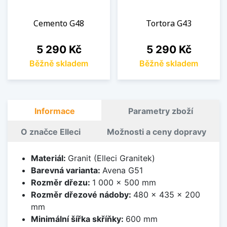
Cemento G48
Tortora G43
Cena
Cena
5 290 Kč
5 290 Kč
Běžně skladem
Běžně skladem
Informace
Parametry zboží
O značce Elleci
Možnosti a ceny dopravy
Materiál:
Granit (Elleci Granitek)
Barevná varianta:
Avena G51
Rozměr dřezu:
1 000 x 500 mm
Rozměr dřezové nádoby:
480 x 435 x 200
mm
Minimální šířka skříňky:
600 mm