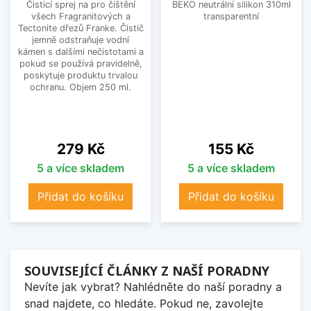
Čisticí sprej na pro čištění
BEKO neutrální silikon 310ml
všech Fragranitových a
transparentní
Tectonite dřezů Franke. Čistič
jemně odstraňuje vodní
kámen s dalšími nečistotami a
pokud se používá pravidelně,
poskytuje produktu trvalou
ochranu. Objem 250 ml.
Cena
Cena
279 Kč
155 Kč
5 a více skladem
5 a více skladem
Přidat do košíku
Přidat do košíku
SOUVISEJÍCÍ ČLÁNKY Z NAŠÍ PORADNY
Nevíte jak vybrat? Nahlédněte do naší poradny a
snad najdete, co hledáte. Pokud ne, zavolejte