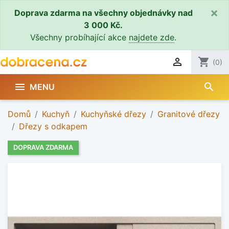
×
Doprava zdarma na všechny objednávky nad
3 000 Kč.
Všechny probíhající akce
najdete zde
.

shopping_cart
(0)
search

MENU
Domů
Kuchyň
Kuchyňské dřezy
Granitové dřezy
Dřezy s odkapem
DOPRAVA ZDARMA