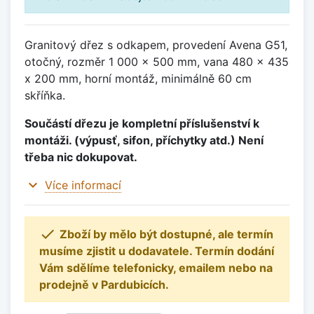
Granitový dřez s odkapem, provedení Avena G51,
otočný, rozměr 1 000 x 500 mm, vana 480 x 435
x 200 mm, horní montáž, minimálně 60 cm
skříňka.
Součástí dřezu je kompletní příslušenství k
montáži. (výpusť, sifon, příchytky atd.) Není
třeba nic dokupovat.
expand_more
Více informací

Zboží by mělo být dostupné, ale termín
musíme zjistit u dodavatele. Termín dodání
Vám sdělíme telefonicky, emailem nebo na
prodejně v Pardubicích.