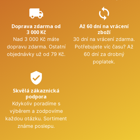
local_shipping
sync
Doprava zdarma od
Až 60 dní na vrácení
3 000 Kč
zboží
Nad 3 000 Kč máte
30 dní na vrácení zdarma.
dopravu zdarma. Ostatní
Potřebujete víc času? Až
objednávky už od 79 Kč.
60 dní za drobný
poplatek.
verified_user
Skvělá zákaznická
podpora
Kdykoliv poradíme s
výběrem a zodpovíme
každou otázku. Sortiment
známe poslepu.