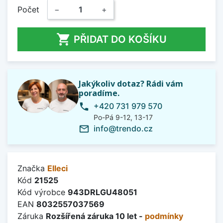
Počet
−
+

PŘIDAT DO KOŠÍKU
Jakýkoliv dotaz? Rádi vám
poradíme.
+420 731 979 570
phone
Po-Pá 9-12, 13-17
info@trendo.cz
mail_outline
Značka
Elleci
Kód
21525
Kód výrobce
943DRLGU48051
EAN
8032557037569
Záruka
Rozšířená záruka 10 let -
podmínky