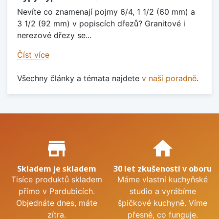
Nevíte co znamenají pojmy 6/4, 1 1/2 (60 mm) a
3 1/2 (92 mm) v popiscích dřezů? Granitové i
nerezové dřezy se...
Číst více
Všechny články a témata najdete
v naší poradně
.
Proč nakupovat u nás?
store_mall_directory
home
Skladem je skladem
30 let zkušeností v oboru
Tisíce produktů skladem
Máme vlastní kuchyňské
přímo v Pardubicích.
studio a vyrábíme
Objednáte dnes, máte
špičkové kuchyně. Víme
zítra.
přesně, co funguje.