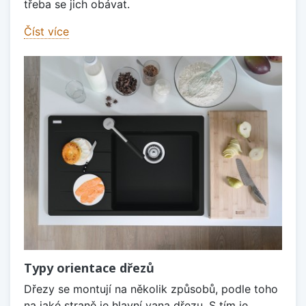
třeba se jich obávat.
Číst více
Typy orientace dřezů
Dřezy se montují na několik způsobů, podle toho
na jaké straně je hlavní vana dřezu. S tím je