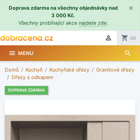
×
Doprava zdarma na všechny objednávky nad
3 000 Kč.
Všechny probíhající akce
najdete zde
.

shopping_cart
(0)
search

MENU
Domů
Kuchyň
Kuchyňské dřezy
Granitové dřezy
Dřezy s odkapem
DOPRAVA ZDARMA