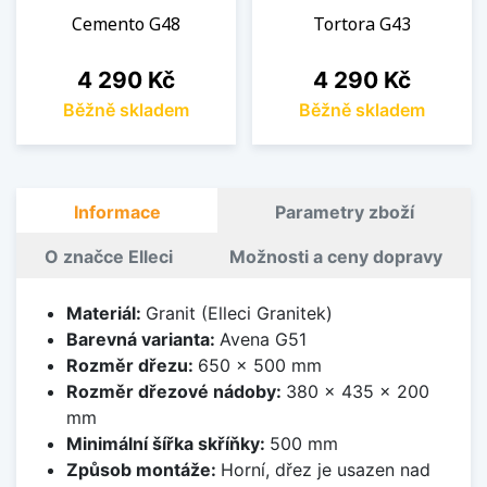
Cemento G48
Tortora G43
Cena
Cena
4 290 Kč
4 290 Kč
Běžně skladem
Běžně skladem
Informace
Parametry zboží
O značce Elleci
Možnosti a ceny dopravy
Materiál:
Granit (Elleci Granitek)
Barevná varianta:
Avena G51
Rozměr dřezu:
650 x 500 mm
Rozměr dřezové nádoby:
380 x 435 x 200
mm
Minimální šířka skříňky:
500 mm
Způsob montáže:
Horní, dřez je usazen nad