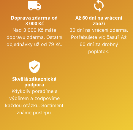
local_shipping
sync
Doprava zdarma od
Až 60 dní na vrácení
3 000 Kč
zboží
Nad 3 000 Kč máte
30 dní na vrácení zdarma.
dopravu zdarma. Ostatní
Potřebujete víc času? Až
objednávky už od 79 Kč.
60 dní za drobný
poplatek.
verified_user
Skvělá zákaznická
podpora
Kdykoliv poradíme s
výběrem a zodpovíme
každou otázku. Sortiment
známe poslepu.