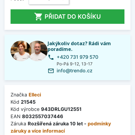

PŘIDAT DO KOŠÍKU
Jakýkoliv dotaz? Rádi vám
poradíme.
+420 731 979 570
phone
Po-Pá 9-12, 13-17
info@trendo.cz
mail_outline
Značka
Elleci
Kód
21545
Kód výrobce
943DRLGU12551
EAN
8032557037446
Záruka
Rozšířená záruka 10 let -
podmínky
záruky a více informací