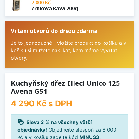
7 000 Kč
Zrnková káva 200g
Vrtání otvorů do dřezu zdarma
Je to jednoduché - vložíte produkt do košíku a v
košíku si můžete naklikat, kam máme vyvrtat
otvory.
Kuchyňský dřez Elleci Unico 125
Avena G51
4 290 Kč
s DPH
loyalty
Sleva 3 % na všechny větší
objednávky!
Objednejte alespoň za 8 000
Kč a v košíku zadejte kód
MINUS3
.