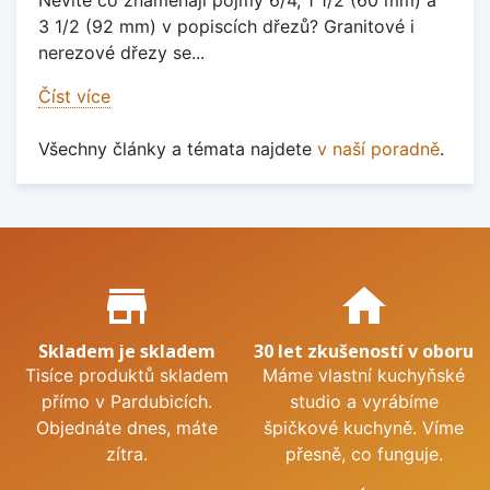
Nevíte co znamenají pojmy 6/4, 1 1/2 (60 mm) a
3 1/2 (92 mm) v popiscích dřezů? Granitové i
nerezové dřezy se...
Číst více
Všechny články a témata najdete
v naší poradně
.
Proč nakupovat u nás?
store_mall_directory
home
Skladem je skladem
30 let zkušeností v oboru
Tisíce produktů skladem
Máme vlastní kuchyňské
přímo v Pardubicích.
studio a vyrábíme
Objednáte dnes, máte
špičkové kuchyně. Víme
zítra.
přesně, co funguje.