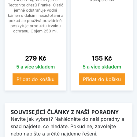
Tectonite dřezů Franke. Čistič
jemně odstraňuje vodní
kámen s dalšími nečistotami a
pokud se používá pravidelně,
poskytuje produktu trvalou
ochranu. Objem 250 ml.
Cena
Cena
279 Kč
155 Kč
5 a více skladem
5 a více skladem
Přidat do košíku
Přidat do košíku
SOUVISEJÍCÍ ČLÁNKY Z NAŠÍ PORADNY
Nevíte jak vybrat? Nahlédněte do naší poradny a
snad najdete, co hledáte. Pokud ne, zavolejte
nebo napište a určitě najdeme řešení.