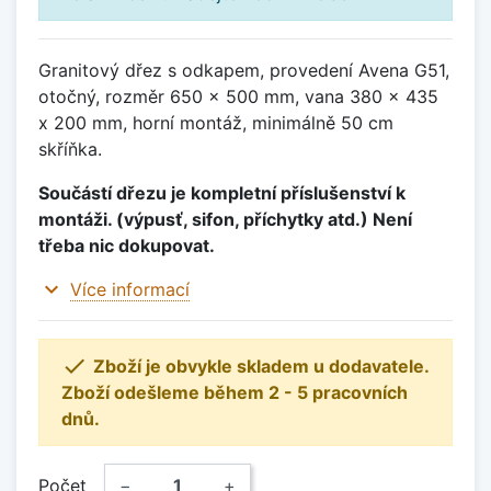
Granitový dřez s odkapem, provedení Avena G51,
otočný, rozměr 650 x 500 mm, vana 380 x 435
x 200 mm, horní montáž, minimálně 50 cm
skříňka.
Součástí dřezu je kompletní příslušenství k
montáži. (výpusť, sifon, příchytky atd.) Není
třeba nic dokupovat.
expand_more
Více informací

Zboží je obvykle skladem u dodavatele.
Zboží odešleme během 2 - 5 pracovních
dnů.
Počet
−
+