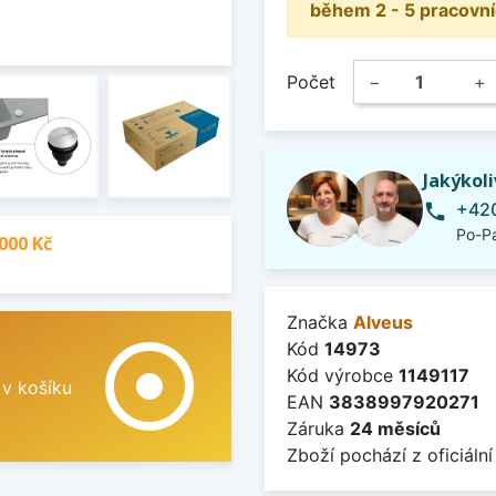
během 2 - 5 pracovní
Počet
−
+
Jakýkol
+420
phone
Po-Pá
000 Kč
Značka
Alveus
adjust
Kód
14973
Kód výrobce
1149117
 v košíku
EAN
3838997920271
Záruka
24 měsíců
Zboží pochází z oficiální