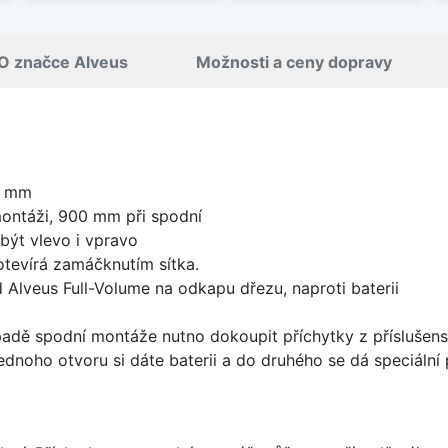
O značce Alveus
Možnosti a ceny dopravy
0 mm
ontáži, 900 mm při spodní
být vlevo i vpravo
 otevírá zamáčknutím sítka.
 Alveus Full-Volume na odkapu dřezu, naproti baterii
padě spodní montáže nutno dokoupit příchytky z příslušens
ednoho otvoru si dáte baterii a do druhého se dá speciální 