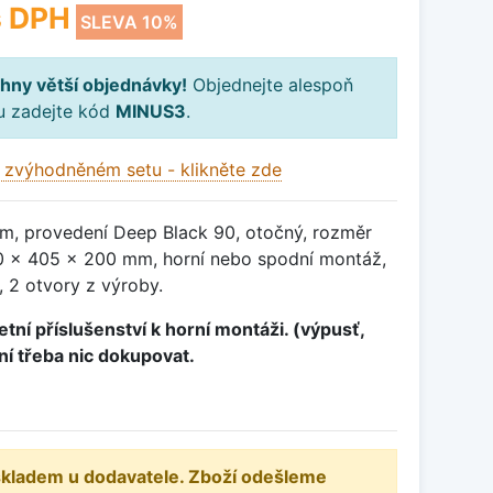
 DPH
SLEVA 10%
hny větší objednávky!
Objednejte alespoň
ku zadejte kód
MINUS3
.
 zvýhodněném setu - klikněte zde
m, provedení Deep Black 90, otočný, rozměr
 x 405 x 200 mm, horní nebo spodní montáž,
 2 otvory z výroby.
tní příslušenství k horní montáži. (výpusť,
ení třeba nic dokupovat.
 skladem u dodavatele. Zboží odešleme