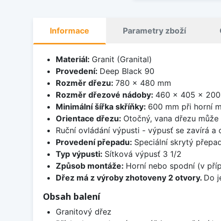
Informace
Parametry zboží
Materiál:
Granit (Granital)
Provedení:
Deep Black 90
Rozměr dřezu:
780 x 480 mm
Rozměr dřezové nádoby:
460 x 405 x 20
Minimální šířka skříňky:
600 mm při horní m
Orientace dřezu:
Otočný, vana dřezu může 
Ruční ovládání výpusti - výpusť se zavírá a
Provedení přepadu:
Speciální skrytý přepad
Typ výpusti:
Sítková výpusť 3 1/2
Způsob montáže:
Horní nebo spodní (v pří
Dřez má z výroby zhotoveny 2 otvory.
Do j
Obsah balení
Granitový dřez