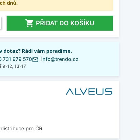
ch dnů.

PŘIDAT DO KOŠÍKU
iv dotaz? Rádi vám poradíme.
 731 979 570
info@trendo.cz
mail_outline
 9-12, 13-17
 distribuce pro ČR