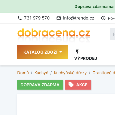
Doprava zdarma na 
731 979 570
info@trendo.cz
Po-
phone
mail_outline
access_time
flash_on
KATALOG ZBOŽÍ
VÝPRODEJ
Domů
Kuchyň
Kuchyňské dřezy
Granitové 
local_offer
DOPRAVA ZDARMA
AKCE