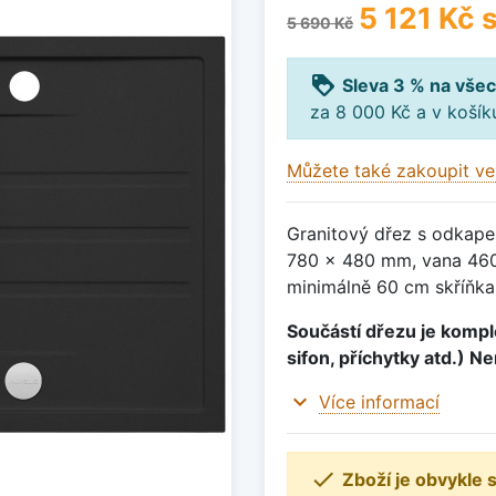
5 121 Kč
s
5 690 Kč
loyalty
Sleva 3 % na všec
za 8 000 Kč a v koší
Můžete také zakoupit ve
Granitový dřez s odkape
780 x 480 mm, vana 460
minimálně 60 cm skříňka,
Součástí dřezu je komple
sifon, příchytky atd.) N
expand_more
Více informací

Zboží je obvykle