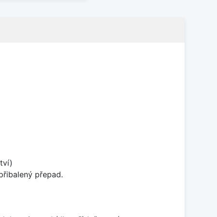
tví)
přibalený přepad.