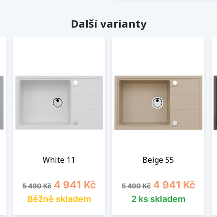
Další varianty
White 11
Beige 55
Běžná cena
Cena
Běžná cena
Cena
4 941 Kč
4 941 Kč
5 490 Kč
5 490 Kč
Běžně skladem
2 ks skladem