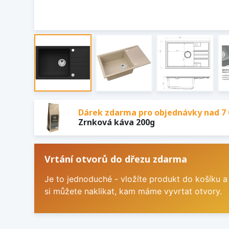
Dárek zdarma pro objednávky nad 7 
Zrnková káva 200g
Vrtání otvorů do dřezu zdarma
Je to jednoduché - vložíte produkt do košíku a
si můžete naklikat, kam máme vyvrtat otvory.