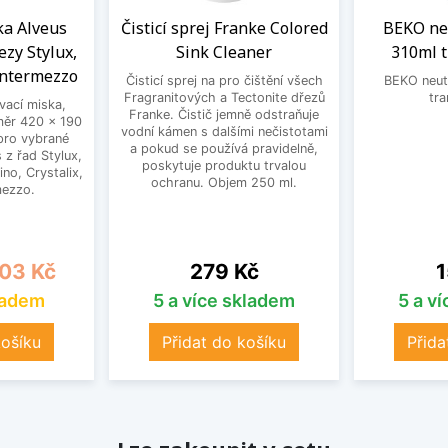
a Alveus
Čisticí sprej Franke Colored
BEKO neu
ezy Stylux,
Sink Cleaner
310ml 
Intermezzo
Čisticí sprej na pro čištění všech
BEKO neutr
Fragranitových a Tectonite dřezů
tra
ací miska,
Franke. Čistič jemně odstraňuje
měr 420 x 190
vodní kámen s dalšími nečistotami
pro vybrané
a pokud se používá pravidelně,
 z řad Stylux,
poskytuje produktu trvalou
no, Crystalix,
ochranu. Objem 250 ml.
mezzo.
a
Cena
C
03 Kč
279 Kč
1
ladem
5 a více skladem
5 a v
košíku
Přidat do košíku
Přida