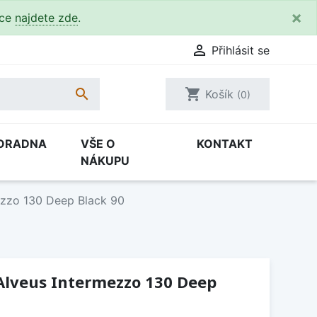
×
kce
najdete zde
.

Přihlásit se

shopping_cart
Košík
(0)
ORADNA
VŠE O
KONTAKT
NÁKUPU
ezzo 130 Deep Black 90
Alveus Intermezzo 130 Deep