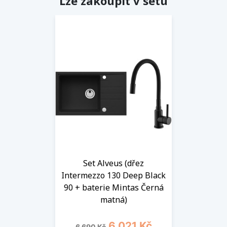
Lze zakoupit v setu
Set Alveus (dřez
Intermezzo 130 Deep Black
90 + baterie Mintas Černá
matná)
Běžná cena
Cena
6 021 Kč
6 690 Kč