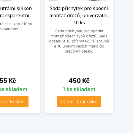
trální silikon
Sada příchytek pro spodní
Flex
transparentní
montáž dřezů, univerzální,
Schoc
10 ks
ální silikon 310ml
Un
nsparentní
Schoc
Sada příchytek pro spodní
dře
montáž všech typů dřezů. Sada
nastav
obsahuje 10 příchytek, 10 šroubů
vho
a 10 upevňovacích matic do
přib
pracovní desky.
čern
18
ena
Cena
55 Kč
450 Kč
íce skladem
1 ks skladem
t do košíku
Přidat do košíku