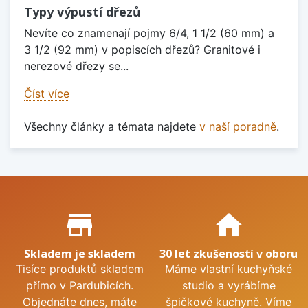
Typy výpustí dřezů
Nevíte co znamenají pojmy 6/4, 1 1/2 (60 mm) a
3 1/2 (92 mm) v popiscích dřezů? Granitové i
nerezové dřezy se...
Číst více
Všechny články a témata najdete
v naší poradně
.
Proč nakupovat u nás?
store_mall_directory
home
Skladem je skladem
30 let zkušeností v oboru
Tisíce produktů skladem
Máme vlastní kuchyňské
přímo v Pardubicích.
studio a vyrábíme
Objednáte dnes, máte
špičkové kuchyně. Víme