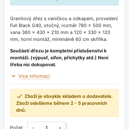
Granitový dřez s vaničkou a odkapem, provedení
Full Black G40, otočný, rozměr 780 x 500 mm,
vana 360 x 430 x 210 mm a 120 x 330 x 120
mm, horní montáž, minimálně 60 cm skříňka.
Součástí dřezu je kompletní příslušenství k
montáži. (výpusť, sifon, příchytky atd.) Není
třeba nic dokupovat.
expand_more
Více informací

Zboží je obvykle skladem u dodavatele.
Zboží odešleme během 2 - 5 pracovních
dnů.
Počet
−
+