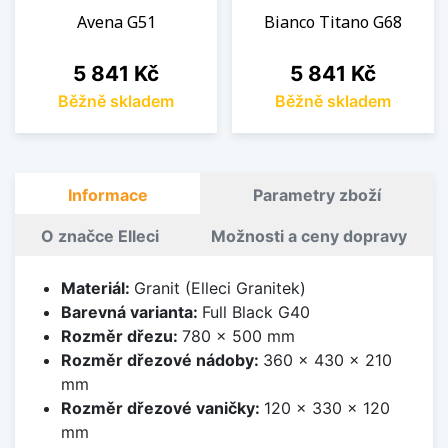
Avena G51
Bianco Titano G68
Cena
Cena
5 841 Kč
5 841 Kč
Běžně skladem
Běžně skladem
Informace
Parametry zboží
O značce Elleci
Možnosti a ceny dopravy
Materiál:
Granit (Elleci Granitek)
Barevná varianta:
Full Black G40
Rozměr dřezu:
780 x 500 mm
Rozměr dřezové nádoby:
360 x 430 x 210
mm
Rozměr dřezové vaničky:
120 x 330 x 120
mm