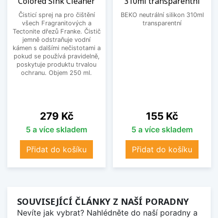
Colored Sink Cleaner
310ml transparentní
Čisticí sprej na pro čištění
BEKO neutrální silikon 310ml
všech Fragranitových a
transparentní
Tectonite dřezů Franke. Čistič
jemně odstraňuje vodní
kámen s dalšími nečistotami a
pokud se používá pravidelně,
poskytuje produktu trvalou
ochranu. Objem 250 ml.
Cena
Cena
279 Kč
155 Kč
5 a více skladem
5 a více skladem
Přidat do košíku
Přidat do košíku
SOUVISEJÍCÍ ČLÁNKY Z NAŠÍ PORADNY
Nevíte jak vybrat? Nahlédněte do naší poradny a