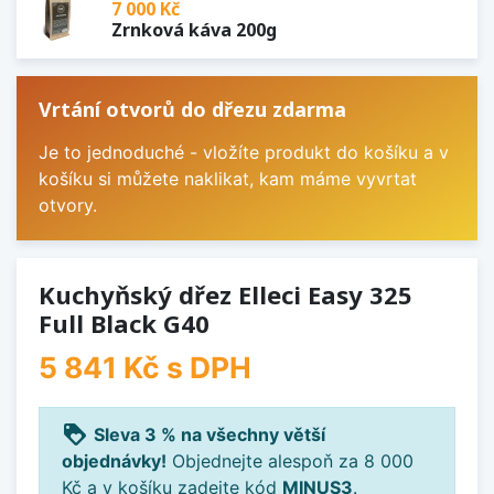
7 000 Kč
Zrnková káva 200g
Vrtání otvorů do dřezu zdarma
Je to jednoduché - vložíte produkt do košíku a v
košíku si můžete naklikat, kam máme vyvrtat
otvory.
Kuchyňský dřez Elleci Easy 325
Full Black G40
5 841 Kč
s DPH
loyalty
Sleva 3 % na všechny větší
objednávky!
Objednejte alespoň za 8 000
Kč a v košíku zadejte kód
MINUS3
.