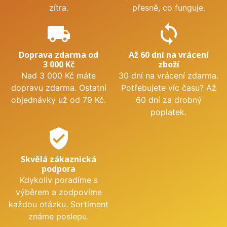
zítra.
přesně, co funguje.
local_shipping
sync
Doprava zdarma od
Až 60 dní na vrácení
3 000 Kč
zboží
Nad 3 000 Kč máte
30 dní na vrácení zdarma.
dopravu zdarma. Ostatní
Potřebujete víc času? Až
objednávky už od 79 Kč.
60 dní za drobný
poplatek.
verified_user
Skvělá zákaznická
podpora
Kdykoliv poradíme s
výběrem a zodpovíme
každou otázku. Sortiment
známe poslepu.