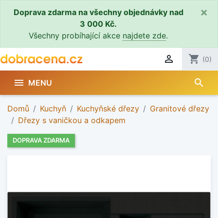
×
Doprava zdarma na všechny objednávky nad
3 000 Kč.
Všechny probíhající akce
najdete zde
.

shopping_cart
(0)
search

MENU
Domů
Kuchyň
Kuchyňské dřezy
Granitové dřezy
Dřezy s vaničkou a odkapem
DOPRAVA ZDARMA