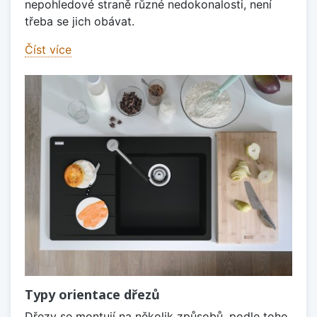
nepohledové straně různé nedokonalosti, není
třeba se jich obávat.
Číst více
Typy orientace dřezů
Dřezy se montují na několik způsobů, podle toho