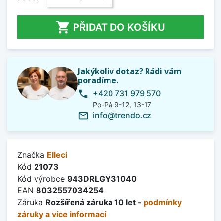

PŘIDAT DO KOŠÍKU
Jakýkoliv dotaz? Rádi vám
poradíme.
+420 731 979 570
phone
Po-Pá 9-12, 13-17
info@trendo.cz
mail_outline
Značka
Elleci
Kód
21073
Kód výrobce
943DRLGY31040
EAN
8032557034254
Záruka
Rozšířená záruka 10 let -
podmínky
záruky a více informací