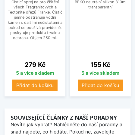
Čisticí sprej na pro čištění
BEKO neutrální silikon 310ml
všech Fragranitových a
transparentní
Tectonite dřezů Franke. Čistič
jemně odstraňuje vodní
kámen s dalšími nečistotami a
pokud se používá pravidelně,
poskytuje produktu trvalou
ochranu. Objem 250 ml.
Cena
Cena
279 Kč
155 Kč
5 a více skladem
5 a více skladem
Přidat do košíku
Přidat do košíku
SOUVISEJÍCÍ ČLÁNKY Z NAŠÍ PORADNY
Nevíte jak vybrat? Nahlédněte do naší poradny a
snad najdete, co hledáte. Pokud ne, zavolejte