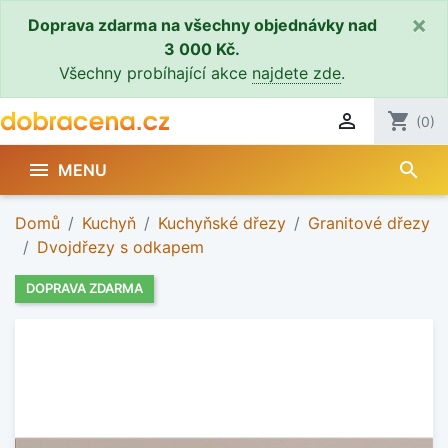
×
Doprava zdarma na všechny objednávky nad
3 000 Kč.
Všechny probíhající akce
najdete zde
.

shopping_cart
(0)
search

MENU
Domů
Kuchyň
Kuchyňské dřezy
Granitové dřezy
Dvojdřezy s odkapem
DOPRAVA ZDARMA