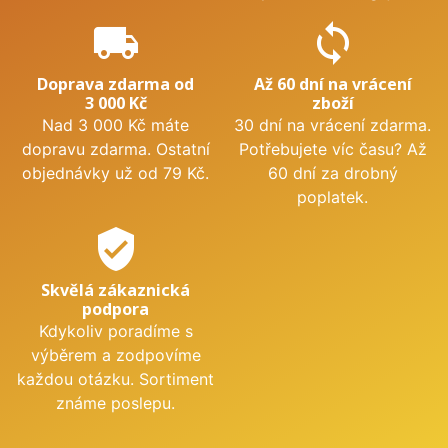
local_shipping
sync
Doprava zdarma od
Až 60 dní na vrácení
3 000 Kč
zboží
Nad 3 000 Kč máte
30 dní na vrácení zdarma.
dopravu zdarma. Ostatní
Potřebujete víc času? Až
objednávky už od 79 Kč.
60 dní za drobný
poplatek.
verified_user
Skvělá zákaznická
podpora
Kdykoliv poradíme s
výběrem a zodpovíme
každou otázku. Sortiment
známe poslepu.