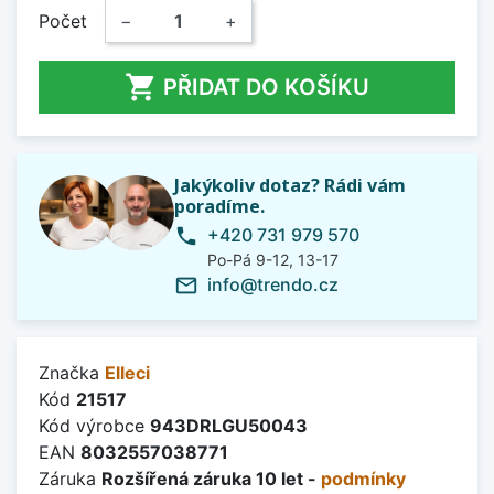
Počet
−
+

PŘIDAT DO KOŠÍKU
Jakýkoliv dotaz? Rádi vám
poradíme.
+420 731 979 570
phone
Po-Pá 9-12, 13-17
info@trendo.cz
mail_outline
Značka
Elleci
Kód
21517
Kód výrobce
943DRLGU50043
EAN
8032557038771
Záruka
Rozšířená záruka 10 let -
podmínky