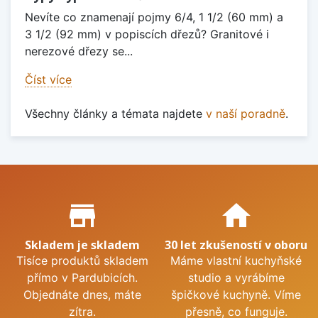
Nevíte co znamenají pojmy 6/4, 1 1/2 (60 mm) a
3 1/2 (92 mm) v popiscích dřezů? Granitové i
nerezové dřezy se...
Číst více
Všechny články a témata najdete
v naší poradně
.
Proč nakupovat u nás?
store_mall_directory
home
Skladem je skladem
30 let zkušeností v oboru
Tisíce produktů skladem
Máme vlastní kuchyňské
přímo v Pardubicích.
studio a vyrábíme
Objednáte dnes, máte
špičkové kuchyně. Víme
zítra.
přesně, co funguje.