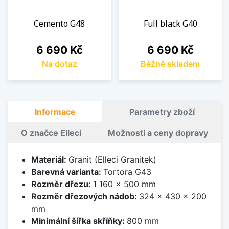
Cemento G48
Full black G40
Cena
Cena
6 690 Kč
6 690 Kč
Na dotaz
Běžně skladem
Informace
Parametry zboží
O značce Elleci
Možnosti a ceny dopravy
Materiál:
Granit (Elleci Granitek)
Barevná varianta:
Tortora G43
Rozměr dřezu:
1 160 x 500 mm
Rozměr dřezových nádob:
324 x 430 x 200
mm
Minimální šířka skříňky:
800 mm