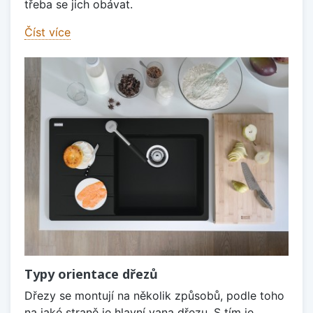
třeba se jich obávat.
Číst více
Typy orientace dřezů
Dřezy se montují na několik způsobů, podle toho
na jaké straně je hlavní vana dřezu. S tím je