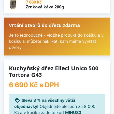
7 000 Kč
Zrnková káva 200g
Vrtání otvorů do dřezu zdarma
Je to jednoduché - vložíte produkt do košíku a v
košíku si můžete naklikat, kam máme vyvrtat
otvory.
Kuchyňský dřez Elleci Unico 500
Tortora G43
6 690 Kč
s DPH
loyalty
Sleva 3 % na všechny větší
objednávky!
Objednejte alespoň za 8 000
Kč a v košíku zadejte kód
MINUS3
.