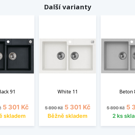
Další varianty
lack 91
White 11
Beton 
cena
Cena
Běžná cena
Cena
Běžná cena
Cen
5 301 Kč
5 301 Kč
5 
č
5 890 Kč
5 890 Kč
ě skladem
Běžně skladem
2 ks skl