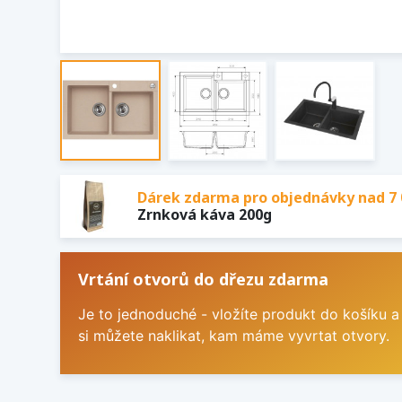
Dárek zdarma pro objednávky nad 7 
Zrnková káva 200g
Vrtání otvorů do dřezu zdarma
Je to jednoduché - vložíte produkt do košíku a
si můžete naklikat, kam máme vyvrtat otvory.