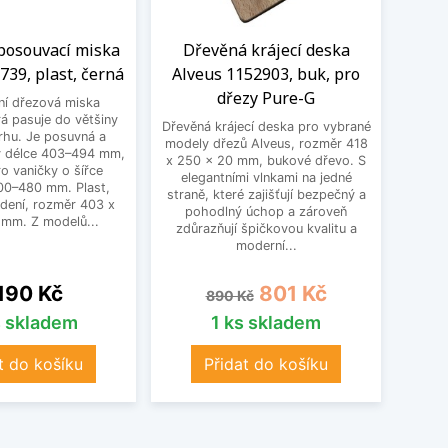
 posouvací miska
Dřevěná krájecí deska
K
739, plast, černá
Alveus 1152903, buk, pro
1152
dřezy Pure-G
vlá
ní dřezová miska
á pasuje do většiny
Dřevěná krájecí deska pro vybrané
Kom
rhu. Je posuvná a
modely dřezů Alveus, rozměr 418
vybr
 v délce 403–494 mm,
x 250 x 20 mm, bukové dřevo. S
rozmě
o vaničky o šířce
elegantními vlnkami na jedné
pro
300–480 mm. Plast,
straně, které zajišťují bezpečný a
Vy
dení, rozměr 403 x
pohodlný úchop a zároveň
karton
 mm. Z modelů...
zdůrazňují špičkovou kvalitu a
přír
moderní...
na
Běžná cena
Cena
 190 Kč
801 Kč
890 Kč
s skladem
1 ks skladem
t do košíku
Přidat do košíku