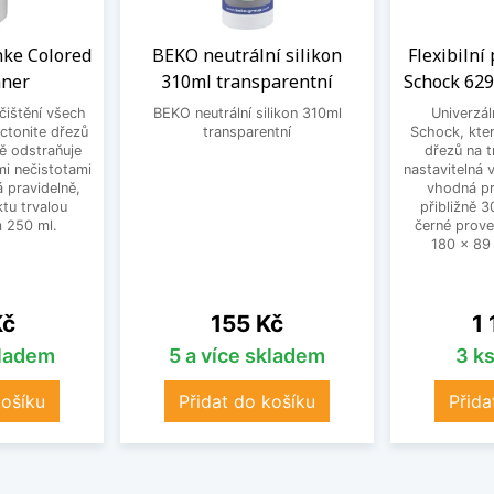
anke Colored
BEKO neutrální silikon
Flexibilní
aner
310ml transparentní
Schock 629
 čištění všech
BEKO neutrální silikon 310ml
Univerzál
ctonite dřezů
transparentní
Schock, kter
ně odstraňuje
dřezů na t
mi nečistotami
nastavitelná
 pravidelně,
vhodná pr
tu trvalou
přibližně 
 250 ml.
černé prove
180 x 89
Cena
Ce
Kč
155 Kč
1
kladem
5 a více skladem
3 k
košíku
Přidat do košíku
Přida