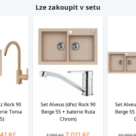
Lze zakoupit v setu
ez Rock 90
Set Alveus (dřez Rock 90
Set Alveu
erie Tonia
Beige 55 + baterie Ruta
Beige 55
5)
Chrom)
a
Běžná cena
Cena
Běžná 
741 Kč
7 011 Kč
7 790 Kč
10 990 