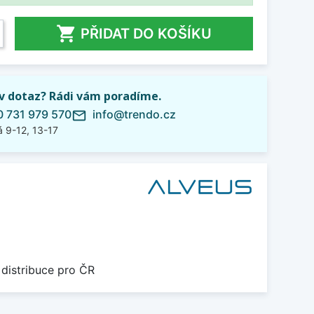

PŘIDAT DO KOŠÍKU
iv dotaz? Rádi vám poradíme.
 731 979 570
info@trendo.cz
mail_outline
 9-12, 13-17
 distribuce pro ČR