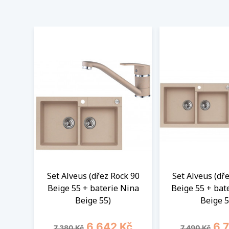
Set Alveus (dřez Rock 90
Set Alveus (dř
Beige 55 + baterie Nina
Beige 55 + bat
Beige 55)
Beige 5
Běžná cena
Cena
Běžná cena
Cen
6 642 Kč
6 
7 380 Kč
7 490 Kč