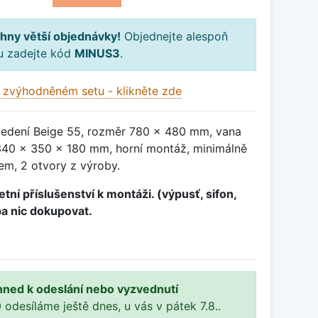
hny větší objednávky!
Objednejte alespoň
ku zadejte kód
MINUS3
.
 zvýhodněném setu - klikněte zde
vedení Beige 55, rozměr 780 x 480 mm, vana
40 x 350 x 180 mm, horní montáž, minimálně
em, 2 otvory z výroby.
tní příslušenství k montáži. (výpusť, sifon,
ba nic dokupovat.
hned k odeslání nebo vyzvednutí
 odesíláme ještě dnes, u vás v pátek 7.8..