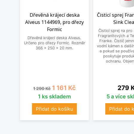
Dřevěná krájecí deska
Čisticí sprej Fr
Alveus 1144969, pro dřezy
Sink Cle
Formic
Čisticí sprej na pro
Fragranitových a Te
Dřevěná krájecí deska Alveus.
Franke. Čistič jem
Určeno pro dřezy Formic. Rozměr
vodní kámen s další
366 x 250 x 20 mm.
a pokud se používá
poskytuje produk
ochranu. Objem
Běžná cena
Cena
Cena
1 161 Kč
279 
1 290 Kč
1 ks skladem
5 a více s
Přidat do košíku
Přidat do 