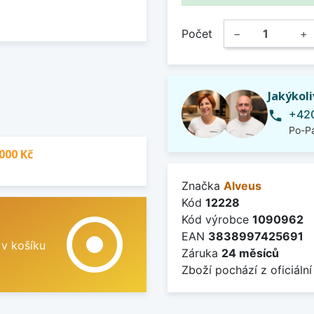
Počet
−
+
Jakýkol
+420
phone
Po-Pá
000 Kč
Značka
Alveus
Kód
12228
adjust
Kód výrobce
1090962
EAN
3838997425691
 v košíku
Záruka
24 měsíců
Zboží pochází z oficiální