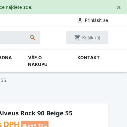
×
kce
najdete zde
.

Přihlásit se

shopping_cart
Košík
(0)
ADNA
VŠE O
KONTAKT
NÁKUPU
 55
lveus Rock 90 Beige 55
s DPH
SLEVA 10%