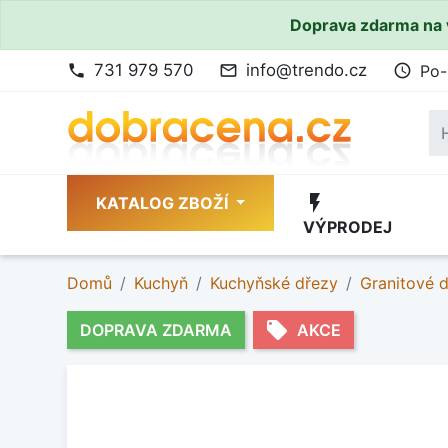
Doprava zdarma na 
731 979 570
info@trendo.cz
Po-
phone
mail_outline
access_time
flash_on
KATALOG ZBOŽÍ
VÝPRODEJ
Domů
Kuchyň
Kuchyňské dřezy
Granitové 
local_offer
DOPRAVA ZDARMA
AKCE