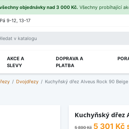
všechny objednávky nad 3 000 Kč.
Všechny probíhající a
Pá 9-12, 13-17
AKCE A
DOPRAVA A
POR
SLEVY
PLATBA
dřezy
Dvojdřezy
Kuchyňský dřez Alveus Rock 90 Beige
Kuchyňský dřez A
5 301 Kč
5 890 Kč