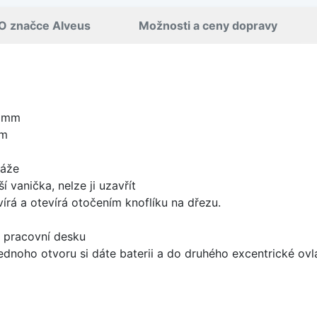
O značce Alveus
Možnosti a ceny dopravy
0 mm
mm
táže
í vanička, nelze ji uzavřít
írá a otevírá otočením knoflíku na dřezu.
d pracovní desku
ednoho otvoru si dáte baterii a do druhého excentrické ovl