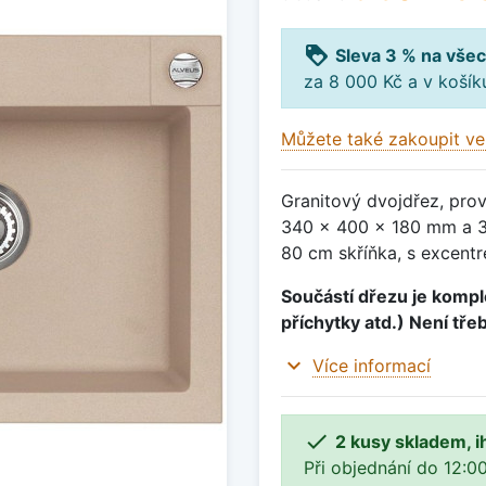
loyalty
Sleva 3 % na všec
za 8 000 Kč a v koší
Můžete také zakoupit ve
Granitový dvojdřez, pro
340 x 400 x 180 mm a 3
80 cm skříňka, s excentr
Součástí dřezu je komple
příchytky atd.) Není tře
expand_more
Více informací

2 kusy skladem, i
Při objednání do 12:00