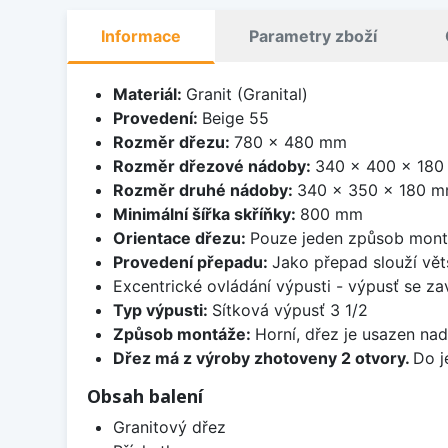
Informace
Parametry zboží
Materiál:
Granit (Granital)
Provedení:
Beige 55
Rozměr dřezu:
780 x 480 mm
Rozměr dřezové nádoby:
340 x 400 x 18
Rozměr druhé nádoby:
340 x 350 x 180 
Minimální šířka skříňky:
800 mm
Orientace dřezu:
Pouze jeden způsob mon
Provedení přepadu:
Jako přepad slouží větš
Excentrické ovládání výpusti - výpusť se zav
Typ výpusti:
Sítková výpusť 3 1/2
Způsob montáže:
Horní, dřez je usazen na
Dřez má z výroby zhotoveny 2 otvory.
Do j
Obsah balení
Granitový dřez