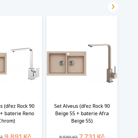

s (dřez Rock 90
Set Alveus (dřez Rock 90
Set
 + baterie Reno
Beige 55 + baterie Afra
Bei
Chrom)
Beige 55)
cena
Cena
Běžná cena
Cena
B
9 891 Kč
7 731 Kč
Kč
8 590 Kč
7