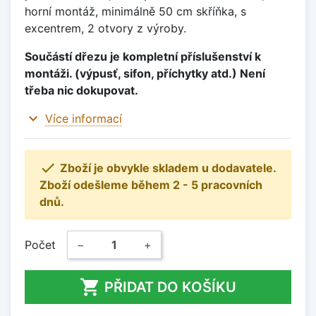
horní montáž, minimálně 50 cm skříňka, s
excentrem, 2 otvory z výroby.
Součástí dřezu je kompletní příslušenství k
montáži. (výpusť, sifon, příchytky atd.) Není
třeba nic dokupovat.
expand_more
Více informací

Zboží je obvykle skladem u dodavatele.
Zboží odešleme během 2 - 5 pracovních
dnů.
Počet
−
+

PŘIDAT DO KOŠÍKU