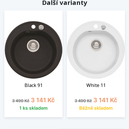
Další varianty
Black 91
White 11
Běžná cena
Cena
Běžná cena
Cena
3 141 Kč
3 141 Kč
3 490 Kč
3 490 Kč
1 ks skladem
Běžně skladem