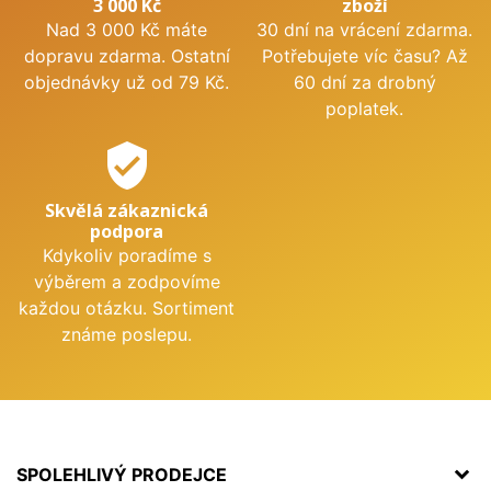
3 000 Kč
zboží
Nad 3 000 Kč máte
30 dní na vrácení zdarma.
dopravu zdarma. Ostatní
Potřebujete víc času? Až
objednávky už od 79 Kč.
60 dní za drobný
poplatek.
verified_user
Skvělá zákaznická
podpora
Kdykoliv poradíme s
výběrem a zodpovíme
každou otázku. Sortiment
známe poslepu.
SPOLEHLIVÝ PRODEJCE