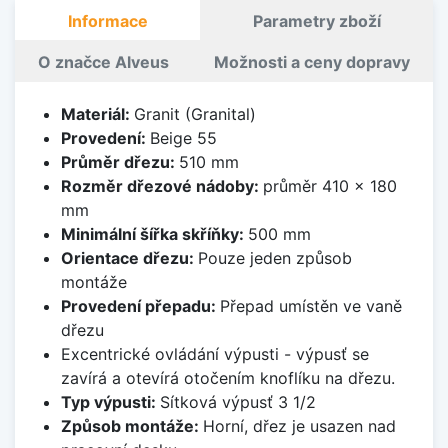
Informace
Parametry zboží
O značce Alveus
Možnosti a ceny dopravy
Materiál:
Granit (Granital)
Provedení:
Beige 55
Průměr dřezu:
510 mm
Rozměr dřezové nádoby:
průměr 410 x 180
mm
Minimální šířka skříňky:
500 mm
Orientace dřezu:
Pouze jeden způsob
montáže
Provedení přepadu:
Přepad umístěn ve vaně
dřezu
Excentrické ovládání výpusti - výpusť se
zavírá a otevírá otočením knoflíku na dřezu.
Typ výpusti:
Sítková výpusť 3 1/2
Způsob montáže:
Horní, dřez je usazen nad