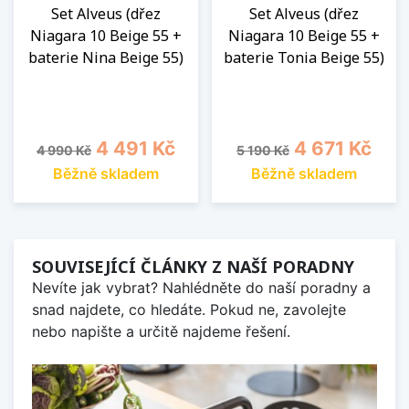
Set Alveus (dřez
Set Alveus (dřez
Niagara 10 Beige 55 +
Niagara 10 Beige 55 +
baterie Nina Beige 55)
baterie Tonia Beige 55)
Běžná cena
Cena
Běžná cena
Cena
4 491 Kč
4 671 Kč
4 990 Kč
5 190 Kč
Běžně skladem
Běžně skladem
SOUVISEJÍCÍ ČLÁNKY Z NAŠÍ PORADNY
Nevíte jak vybrat? Nahlédněte do naší poradny a
snad najdete, co hledáte. Pokud ne, zavolejte
nebo napište a určitě najdeme řešení.