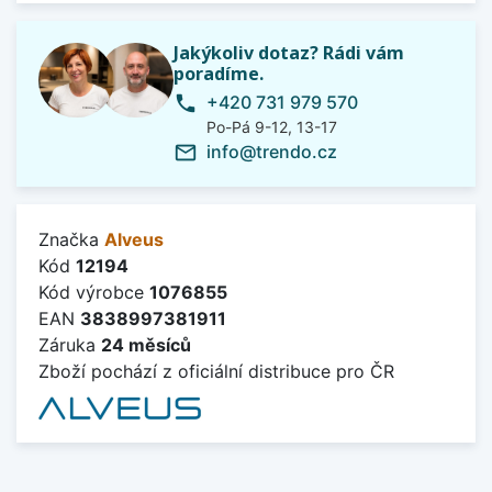
Jakýkoliv dotaz? Rádi vám
poradíme.
+420 731 979 570
phone
Po-Pá 9-12, 13-17
info@trendo.cz
mail_outline
Značka
Alveus
Kód
12194
Kód výrobce
1076855
EAN
3838997381911
Záruka
24 měsíců
Zboží pochází z oficiální distribuce pro ČR