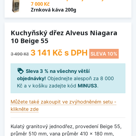
7 000 Kč
Zrnková káva 200g
Kuchyňský dřez Alveus Niagara
10 Beige 55
3 141 Kč
s DPH
SLEVA 10%
3 490 Kč
loyalty
Sleva 3 % na všechny větší
objednávky!
Objednejte alespoň za 8 000
Kč a v košíku zadejte kód
MINUS3
.
Můžete také zakoupit ve zvýhodněném setu -
klikněte zde
Kulatý granitový jednodřez, provedení Beige 55,
průměr 510 mm, vana průměr 410 x 180 mm,