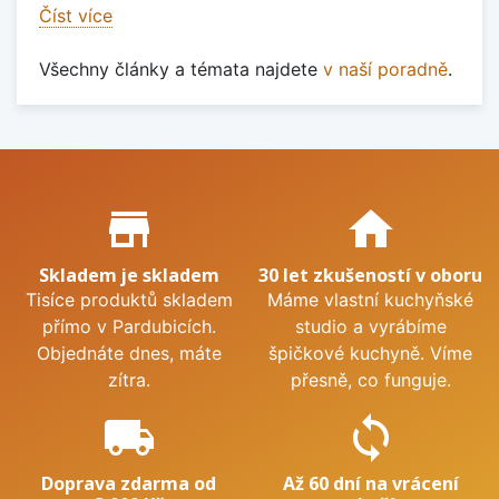
Číst více
Všechny články a témata najdete
v naší poradně
.
Proč nakupovat u nás?
store_mall_directory
home
Skladem je skladem
30 let zkušeností v oboru
Tisíce produktů skladem
Máme vlastní kuchyňské
přímo v Pardubicích.
studio a vyrábíme
Objednáte dnes, máte
špičkové kuchyně. Víme
zítra.
přesně, co funguje.
local_shipping
sync
Doprava zdarma od
Až 60 dní na vrácení