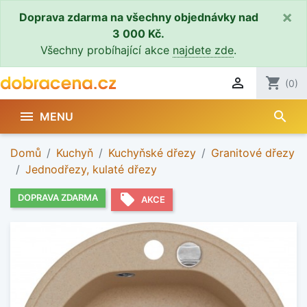
×
Doprava zdarma na všechny objednávky nad
3 000 Kč.
Všechny probíhající akce
najdete zde
.

shopping_cart
(0)
search

MENU
Domů
Kuchyň
Kuchyňské dřezy
Granitové dřezy
Jednodřezy, kulaté dřezy
local_offer
DOPRAVA ZDARMA
AKCE