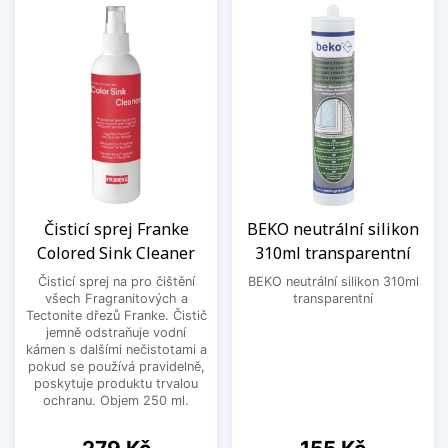
Čisticí sprej Franke
BEKO neutrální silikon
Colored Sink Cleaner
310ml transparentní
Čisticí sprej na pro čištění
BEKO neutrální silikon 310ml
všech Fragranitových a
transparentní
Tectonite dřezů Franke. Čistič
jemně odstraňuje vodní
kámen s dalšími nečistotami a
pokud se používá pravidelně,
poskytuje produktu trvalou
ochranu. Objem 250 ml.
Cena
Cena