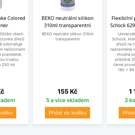
anke Colored
BEKO neutrální silikon
Flexibilní
aner
310ml transparentní
Schock 629
 čištění všech
BEKO neutrální silikon 310ml
Univerzál
ctonite dřezů
transparentní
Schock, kter
ně odstraňuje
dřezů na t
mi nečistotami
nastavitelná
 pravidelně,
vhodná pr
tu trvalou
přibližně 
 250 ml.
černé prove
180 x 89
Cena
Ce
Kč
155 Kč
1
kladem
5 a více skladem
3 k
košíku
Přidat do košíku
Přida