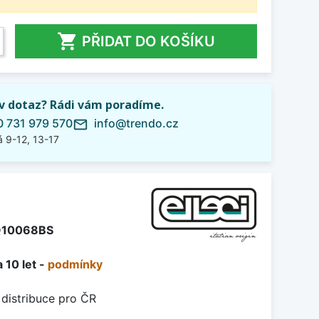

PŘIDAT DO KOŠÍKU
iv dotaz? Rádi vám poradíme.
 731 979 570
info@trendo.cz
mail_outline
 9-12, 13-17
10068BS
 10 let -
podmínky
 distribuce pro ČR