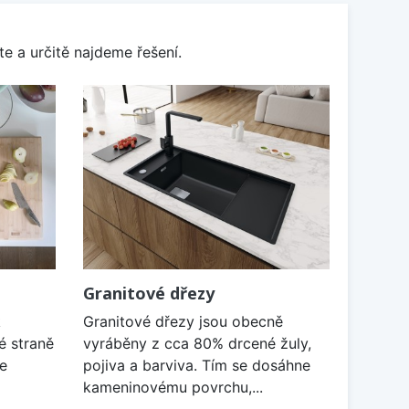
e a určitě najdeme řešení.
Granitové dřezy
k
Granitové dřezy jsou obecně
é straně
vyráběny z cca 80% drcené žuly,
je
pojiva a barviva. Tím se dosáhne
kameninovému povrchu,...