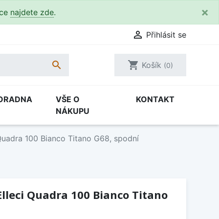
×
kce
najdete zde
.

Přihlásit se

shopping_cart
Košík
(0)
ORADNA
VŠE O
KONTAKT
NÁKUPU
Quadra 100 Bianco Titano G68, spodní
lleci Quadra 100 Bianco Titano