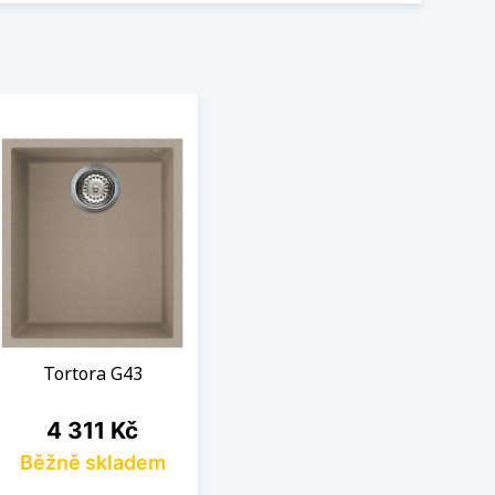
Tortora G43
Cena
4 311 Kč
Běžně skladem