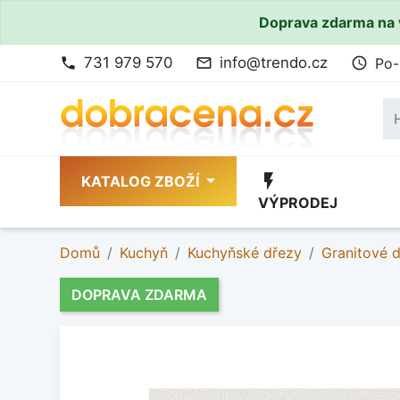
Doprava zdarma na 
731 979 570
info@trendo.cz
Po-
phone
mail_outline
access_time
flash_on
KATALOG ZBOŽÍ
VÝPRODEJ
Domů
Kuchyň
Kuchyňské dřezy
Granitové 
DOPRAVA ZDARMA