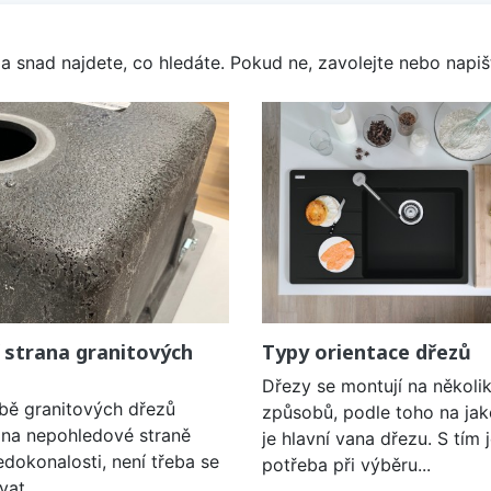
a snad najdete, co hledáte. Pokud ne, zavolejte nebo napišt
 strana granitových
Typy orientace dřezů
Dřezy se montují na několi
obě granitových dřezů
způsobů, podle toho na jak
í na nepohledové straně
je hlavní vana dřezu. S tím 
edokonalosti, není třeba se
potřeba při výběru...
vat.