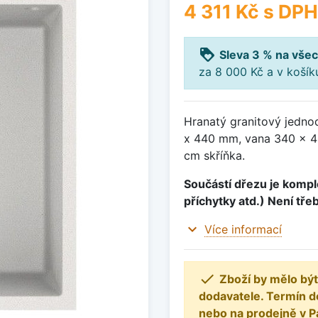
4 311 Kč
s DPH
loyalty
Sleva 3 % na všec
za 8 000 Kč a v koší
Hranatý granitový jedno
x 440 mm, vana 340 x 4
cm skříňka.
Součástí dřezu je komple
příchytky atd.) Není tře
expand_more
Více informací

Zboží by mělo být
dodavatele. Termín d
nebo na prodejně v P