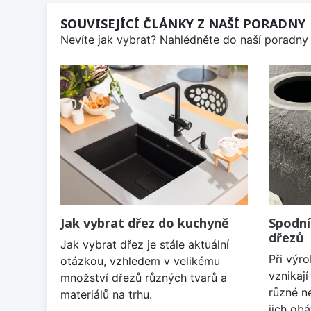
SOUVISEJÍCÍ ČLÁNKY Z NAŠÍ PORADNY
Nevíte jak vybrat? Nahlédněte do naší poradny 
Jak vybrat dřez do kuchyně
Spodní
dřezů
Jak vybrat dřez je stále aktuální
Při výr
otázkou, vzhledem v velikému
vznikaj
množství dřezů různých tvarů a
různé n
materiálů na trhu.
jich obá