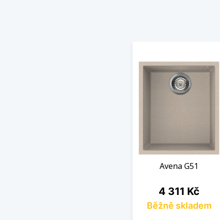
Avena G51
Cena
4 311 Kč
Běžně skladem