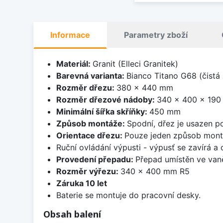
Informace
Parametry zboží
Materiál:
Granit (Elleci Granitek)
Barevná varianta:
Bianco Titano G68 (čistá 
Rozměr dřezu:
380 x 440 mm
Rozměr dřezové nádoby:
340 x 400 x 19
Minimální šířka skříňky:
450 mm
Způsob montáže:
Spodní, dřez je usazen p
Orientace dřezu:
Pouze jeden způsob mon
Ruční ovládání výpusti - výpusť se zavírá a
Provedení přepadu:
Přepad umístěn ve van
Rozměr výřezu:
340 x 400 mm R5
Záruka 10 let
Baterie se montuje do pracovní desky.
Obsah balení