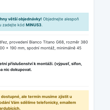
hny větší objednávky!
Objednejte alespoň
ku zadejte kód
MINUS3
.
dřez, provedení Bianco Titano G68, rozměr 380
00 x 190 mm, spodní montáž, minimálně 45
tní příslušenství k montáži. (výpusť, sifon,
ba nic dokupovat.
 dostupné, ale termín musíme zjistit u
odání Vám sdělíme telefonicky, emailem
ardubicích.