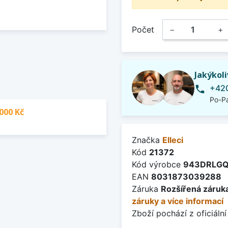
Počet
−
+
Jakýkol
+420
phone
Po-Pá
000 Kč
Značka
Elleci
Kód
21372
Kód výrobce
943DRLGQ
EAN
8031873039288
Záruka
Rozšířená záruka
záruky a více informací
Zboží pochází z oficiální