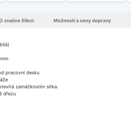
O značce Elleci
Možnosti a ceny dopravy
bílá)
0 mm
od pracovní desku
táže
 otevírá zamáčknutím sítka.
ě dřezu