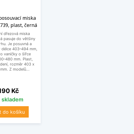
 posouvací miska
739, plast, černá
ní dřezová miska
á pasuje do většiny
rhu. Je posuvná a
 v délce 403–494 mm,
o vaničky o šířce
300–480 mm. Plast,
dení, rozměr 403 x
 mm. Z modelů...
na
 190 Kč
s skladem
t do košíku