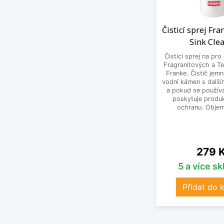
Čisticí sprej Fr
Sink Cle
Čisticí sprej na pro
Fragranitových a Te
Franke. Čistič jem
vodní kámen s další
a pokud se používá
poskytuje produk
ochranu. Objem
Cena
279 
5 a více s
Přidat do 