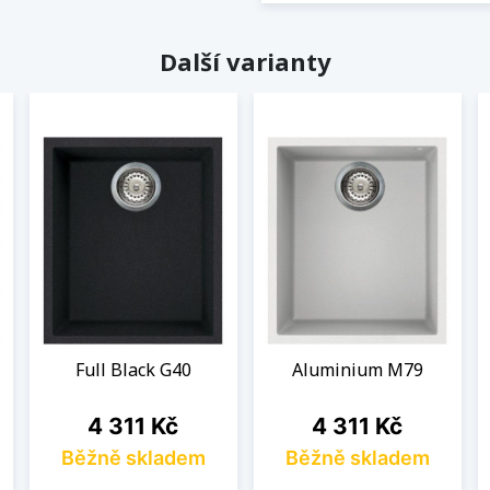
Další varianty
Full Black G40
Aluminium M79
Cena
Cena
4 311 Kč
4 311 Kč
Běžně skladem
Běžně skladem