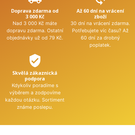
Doprava zdarma od
Až 60 dní na vrácení
3 000 Kč
zboží
Nad 3 000 Kč máte
30 dní na vrácení zdarma.
dopravu zdarma. Ostatní
Potřebujete víc času? Až
objednávky už od 79 Kč.
60 dní za drobný
poplatek.
verified_user
Skvělá zákaznická
podpora
Kdykoliv poradíme s
výběrem a zodpovíme
každou otázku. Sortiment
známe poslepu.