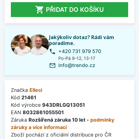

PŘIDAT DO KOŠÍKU
Jakýkoliv dotaz? Rádi vám
poradíme.
+420 731 979 570
phone
Po-Pá 9-12, 13-17
info@trendo.cz
mail_outline
Značka
Elleci
Kód
21461
Kód výrobce
943DRLGQ13051
EAN
8032861055501
Záruka
Rozšířená záruka 10 let -
podmínky
záruky a více informací
Zboží pochází z oficiální distribuce pro ČR