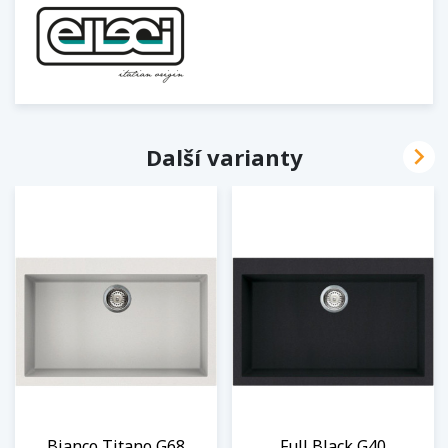

Další varianty
Bianco Titano G68
Full Black G40