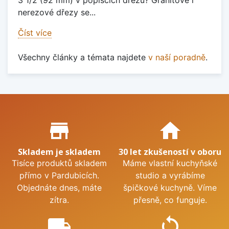
3 1/2 (92 mm) v popiscích dřezů? Granitové i
nerezové dřezy se...
Číst více
Všechny články a témata najdete
v naší poradně
.
Proč nakupovat u nás?
store_mall_directory
home
Skladem je skladem
30 let zkušeností v oboru
Tisíce produktů skladem
Máme vlastní kuchyňské
přímo v Pardubicích.
studio a vyrábíme
Objednáte dnes, máte
špičkové kuchyně. Víme
zítra.
přesně, co funguje.
local_shipping
sync