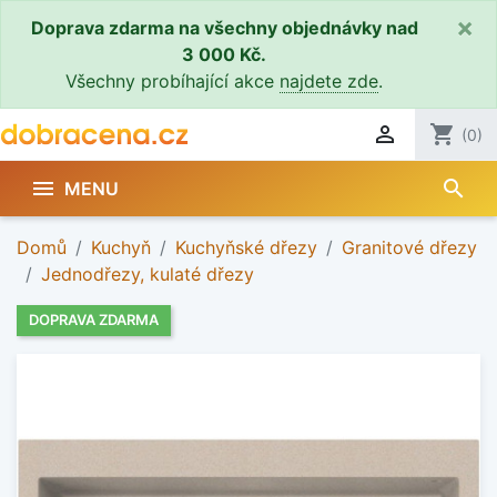
×
Doprava zdarma na všechny objednávky nad
3 000 Kč.
Všechny probíhající akce
najdete zde
.

shopping_cart
(0)
search

MENU
Domů
Kuchyň
Kuchyňské dřezy
Granitové dřezy
Jednodřezy, kulaté dřezy
DOPRAVA ZDARMA