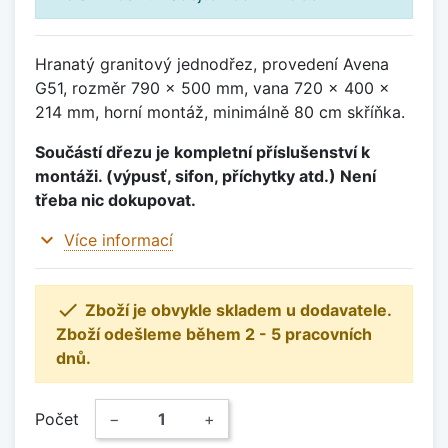
Hranatý granitový jednodřez, provedení Avena
G51, rozměr 790 x 500 mm, vana 720 x 400 x
214 mm, horní montáž, minimálně 80 cm skříňka.
Součástí dřezu je kompletní příslušenství k
montáži. (výpusť, sifon, příchytky atd.) Není
třeba nic dokupovat.
expand_more
Více informací

Zboží je obvykle skladem u dodavatele.
Zboží odešleme během 2 - 5 pracovních
dnů.
Počet
−
+