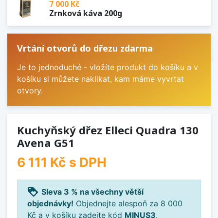
7 000 Kč
Zrnková káva 200g
Vrtání otvorů do dřezu zdarma
Je to jednoduché - vložíte produkt do košíku a v
košíku si můžete naklikat, kam máme vyvrtat
otvory.
Kuchyňský dřez Elleci Quadra 130
Avena G51
6 111 Kč
s DPH
loyalty
Sleva 3 % na všechny větší
objednávky!
Objednejte alespoň za 8 000
Kč a v košíku zadejte kód
MINUS3
.