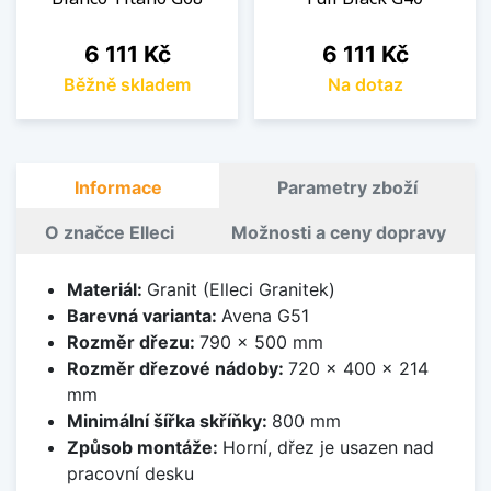
Cena
Cena
6 111 Kč
6 111 Kč
Běžně skladem
Na dotaz
Informace
Parametry zboží
O značce Elleci
Možnosti a ceny dopravy
Materiál:
Granit (Elleci Granitek)
Barevná varianta:
Avena G51
Rozměr dřezu:
790 x 500 mm
Rozměr dřezové nádoby:
720 x 400 x 214
mm
Minimální šířka skříňky:
800 mm
Způsob montáže:
Horní, dřez je usazen nad
pracovní desku