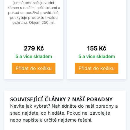
jemně odstraňuje vodní
kámen s dalšími nečistotami a
pokud se používá pravidelně,
poskytuje produktu trvalou
ochranu. Objem 250 ml.
Cena
Cena
279 Kč
155 Kč
5 a více skladem
5 a více skladem
Přidat do košíku
Přidat do košíku
SOUVISEJÍCÍ ČLÁNKY Z NAŠÍ PORADNY
Nevíte jak vybrat? Nahlédněte do naší poradny a
snad najdete, co hledáte. Pokud ne, zavolejte
nebo napište a určitě najdeme řešení.