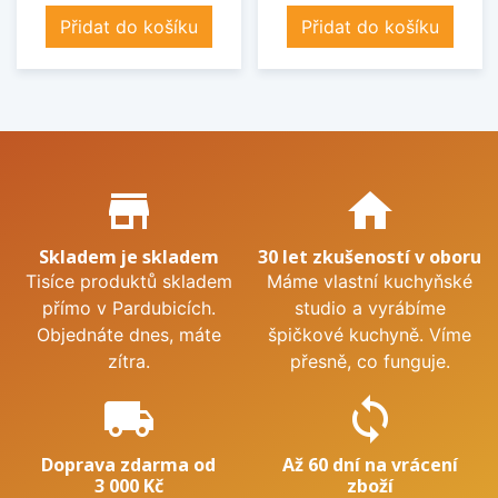
Přidat do košíku
Přidat do košíku
Proč nakupovat u nás?
store_mall_directory
home
Skladem je skladem
30 let zkušeností v oboru
Tisíce produktů skladem
Máme vlastní kuchyňské
přímo v Pardubicích.
studio a vyrábíme
Objednáte dnes, máte
špičkové kuchyně. Víme
zítra.
přesně, co funguje.
local_shipping
sync
Doprava zdarma od
Až 60 dní na vrácení
3 000 Kč
zboží