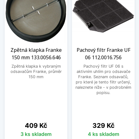
Zpětná klapka Franke
Pachový filtr Franke UF
150 mm 133.0056.646
06 112.0016.756
Zpětná klapka k vybraným
Pachový filtr UF 06 s
odsavačům Franke, průměr
aktivním uhlím pro odsavače
150 mm
Franke. Seznam odsavačů,
pro které je tento filtr určený,
naleznete níže - v podrobném
popisu.
Cena
Cena
409 Kč
329 Kč
3 ks skladem
4 ks skladem