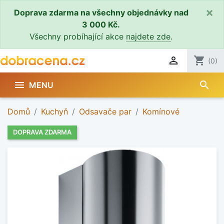
×
Doprava zdarma na všechny objednávky nad
3 000 Kč.
Všechny probíhající akce
najdete zde
.

shopping_cart
(0)
search

MENU
Domů
Kuchyň
Odsavače par
Komínové
DOPRAVA ZDARMA