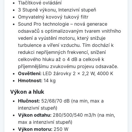
Tlačítkové ovládání
3 Stupně výkonu, Intenzivní stupeň
Omyvatelný kovový tukový filtr
Sound Pro technologie – nová generace
odsavačů s optimalizovaným tvarem vnitřního
vedení a vyústění motoru, který snižuje
turbulence a víření vzduchu. Tím dochází k
redukci nepříjemných frekvencí, snížení
celkového hluku až o 4 dB a celkově k
příjemnějšímu zvukovému projevu odsavače.
Osvětlení:
LED žárovky 2 × 2,2 W, 4000 K
Hmotnost:
14 kg
Výkon a hluk
Hlučnost:
52/68/70 dB (na min, max a
intenzivní stupeň)
Výkon odtahu:
280/500/540 m3/h (na min,
max a intenzivní stupeň)
Výkon motoru:
250 W