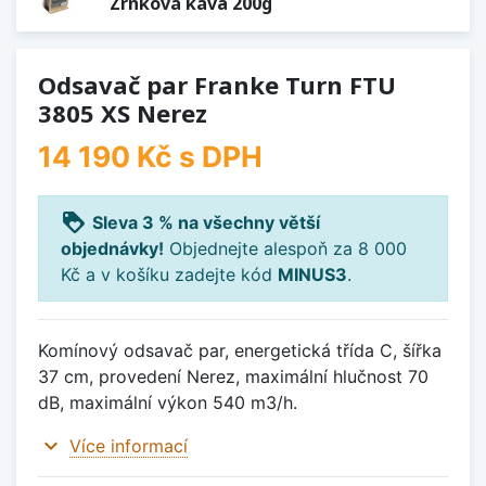
Zrnková káva 200g
Odsavač par Franke Turn FTU
3805 XS Nerez
14 190 Kč
s DPH
loyalty
Sleva 3 % na všechny větší
objednávky!
Objednejte alespoň za 8 000
Kč a v košíku zadejte kód
MINUS3
.
Komínový odsavač par, energetická třída C, šířka
37 cm, provedení Nerez, maximální hlučnost 70
dB, maximální výkon 540 m3/h.
expand_more
Více informací