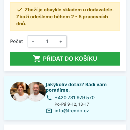

Zboží je obvykle skladem u dodavatele.
Zboží odešleme během 2 - 5 pracovních
dnů.
Počet
−
+

PŘIDAT DO KOŠÍKU
Jakýkoliv dotaz? Rádi vám
poradíme.
+420 731 979 570
phone
Po-Pá 9-12, 13-17
info@trendo.cz
mail_outline