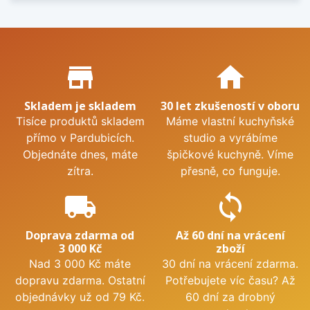
Proč nakupovat u nás?
store_mall_directory
home
Skladem je skladem
30 let zkušeností v oboru
Tisíce produktů skladem
Máme vlastní kuchyňské
přímo v Pardubicích.
studio a vyrábíme
Objednáte dnes, máte
špičkové kuchyně. Víme
zítra.
přesně, co funguje.
local_shipping
sync
Doprava zdarma od
Až 60 dní na vrácení
3 000 Kč
zboží
Nad 3 000 Kč máte
30 dní na vrácení zdarma.
dopravu zdarma. Ostatní
Potřebujete víc času? Až
objednávky už od 79 Kč.
60 dní za drobný