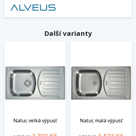
Další varianty
Natur, velká výpusť
Natur, malá výpusť
Běžná cena
Cena
Běžná cena
Cena