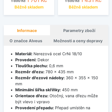
1 701 Kč
1 431 Kč
1 890 Kč
1 590 Kč
Běžně skladem
Běžně skladem
Informace
Parametry zboží
O značce Alveus
Možnosti a ceny dopravy
Materiál:
Nerezová ocel CrNi 18/10
Provedení:
Dekor
Tloušťka plechu:
0,6 mm
Rozměr dřezu:
780 x 435 mm
Rozměr dřezové nádoby:
360 x 355 x 150
mm
Minimální šířka skříňky:
450 mm
Orientace dřezu:
Otočný, vana dřezu může
být vlevo i vpravo
Provedení přepadu:
Přepad umístěn na