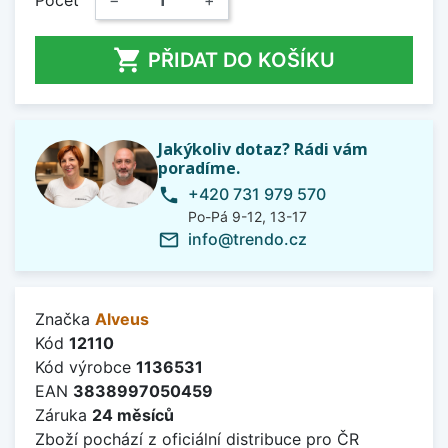

PŘIDAT DO KOŠÍKU
Jakýkoliv dotaz? Rádi vám
poradíme.
+420 731 979 570
phone
Po-Pá 9-12, 13-17
info@trendo.cz
mail_outline
Značka
Alveus
Kód
12110
Kód výrobce
1136531
EAN
3838997050459
Záruka
24 měsíců
Zboží pochází z oficiální distribuce pro ČR