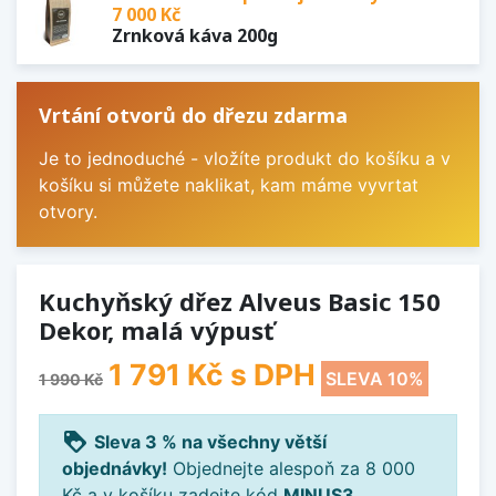
7 000 Kč
Zrnková káva 200g
Vrtání otvorů do dřezu zdarma
Je to jednoduché - vložíte produkt do košíku a v
košíku si můžete naklikat, kam máme vyvrtat
otvory.
Kuchyňský dřez Alveus Basic 150
Dekor, malá výpusť
1 791 Kč
s DPH
SLEVA 10%
1 990 Kč
loyalty
Sleva 3 % na všechny větší
objednávky!
Objednejte alespoň za 8 000
Kč a v košíku zadejte kód
MINUS3
.