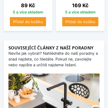
Cena
Cena
89 Kč
169 Kč
5 a více skladem
5 a více skladem
Přidat do košíku
Přidat do košíku
SOUVISEJÍCÍ ČLÁNKY Z NAŠÍ PORADNY
Nevíte jak vybrat? Nahlédněte do naší poradny a
snad najdete, co hledáte. Pokud ne, zavolejte
nebo napište a určitě najdeme řešení.