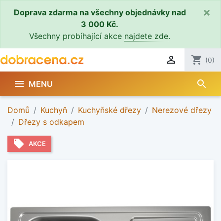
×
Doprava zdarma na všechny objednávky nad
3 000 Kč.
Všechny probíhající akce
najdete zde
.

shopping_cart
(0)
search

MENU
Domů
Kuchyň
Kuchyňské dřezy
Nerezové dřezy
Dřezy s odkapem
local_offer
AKCE