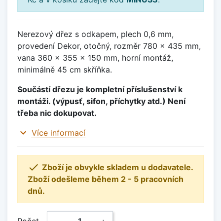
Nerezový dřez s odkapem, plech 0,6 mm,
provedení Dekor, otočný, rozměr 780 x 435 mm,
vana 360 x 355 x 150 mm, horní montáž,
minimálně 45 cm skříňka.
Součástí dřezu je kompletní příslušenství k
montáži. (výpusť, sifon, příchytky atd.) Není
třeba nic dokupovat.
expand_more
Více informací

Zboží je obvykle skladem u dodavatele.
Zboží odešleme během 2 - 5 pracovních
dnů.
Počet
−
+