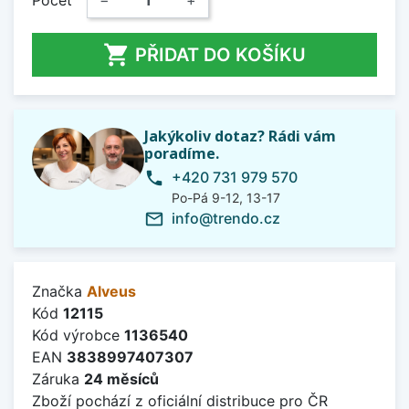

PŘIDAT DO KOŠÍKU
Jakýkoliv dotaz? Rádi vám
poradíme.
+420 731 979 570
phone
Po-Pá 9-12, 13-17
info@trendo.cz
mail_outline
Značka
Alveus
Kód
12115
Kód výrobce
1136540
EAN
3838997407307
Záruka
24 měsíců
Zboží pochází z oficiální distribuce pro ČR