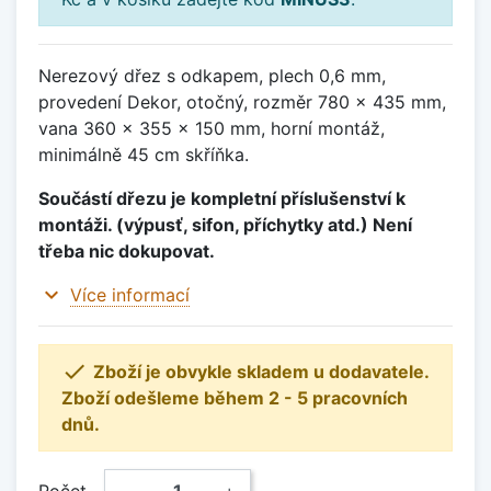
Nerezový dřez s odkapem, plech 0,6 mm,
provedení Dekor, otočný, rozměr 780 x 435 mm,
vana 360 x 355 x 150 mm, horní montáž,
minimálně 45 cm skříňka.
Součástí dřezu je kompletní příslušenství k
montáži. (výpusť, sifon, příchytky atd.) Není
třeba nic dokupovat.
expand_more
Více informací

Zboží je obvykle skladem u dodavatele.
Zboží odešleme během 2 - 5 pracovních
dnů.
Počet
−
+