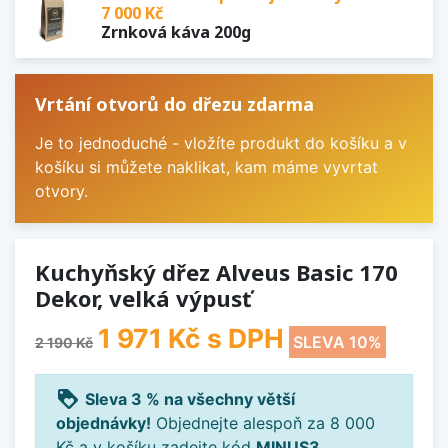
7 000 Kč
Zrnková káva 200g
Vrtání otvorů do dřezu zdarma
Je to jednoduché - vložíte produkt do košíku a v
košíku si můžete naklikat, kam máme vyvrtat
otvory.
Kuchyňský dřez Alveus Basic 170
Dekor, velká výpusť
1 971 Kč
s DPH
SLEVA 10%
2 190 Kč
loyalty
Sleva 3 % na všechny větší
objednávky!
Objednejte alespoň za 8 000
Kč a v košíku zadejte kód
MINUS3
.