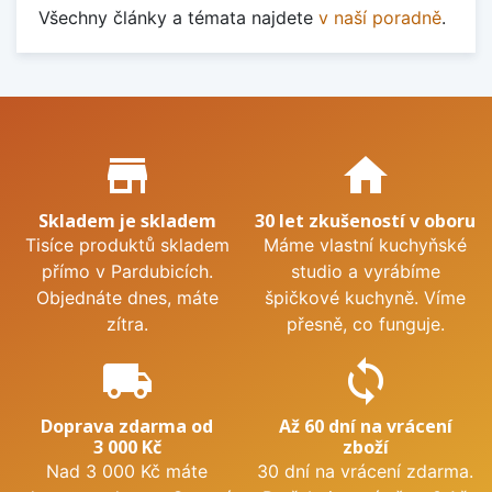
Všechny články a témata najdete
v naší poradně
.
Proč nakupovat u nás?
store_mall_directory
home
Skladem je skladem
30 let zkušeností v oboru
Tisíce produktů skladem
Máme vlastní kuchyňské
přímo v Pardubicích.
studio a vyrábíme
Objednáte dnes, máte
špičkové kuchyně. Víme
zítra.
přesně, co funguje.
local_shipping
sync
Doprava zdarma od
Až 60 dní na vrácení
3 000 Kč
zboží
Nad 3 000 Kč máte
30 dní na vrácení zdarma.