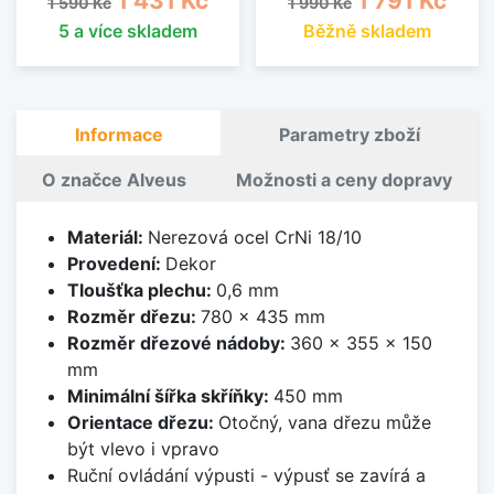
1 431 Kč
1 791 Kč
1 590 Kč
1 990 Kč
5 a více skladem
Běžně skladem
Informace
Parametry zboží
O značce Alveus
Možnosti a ceny dopravy
Materiál:
Nerezová ocel CrNi 18/10
Provedení:
Dekor
Tloušťka plechu:
0,6 mm
Rozměr dřezu:
780 x 435 mm
Rozměr dřezové nádoby:
360 x 355 x 150
mm
Minimální šířka skříňky:
450 mm
Orientace dřezu:
Otočný, vana dřezu může
být vlevo i vpravo
Ruční ovládání výpusti - výpusť se zavírá a