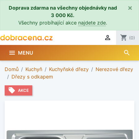
×
Doprava zdarma na všechny objednávky nad
3 000 Kč.
Všechny probíhající akce
najdete zde
.

shopping_cart
(0)
search

MENU
Domů
Kuchyň
Kuchyňské dřezy
Nerezové dřezy
Dřezy s odkapem
local_offer
AKCE