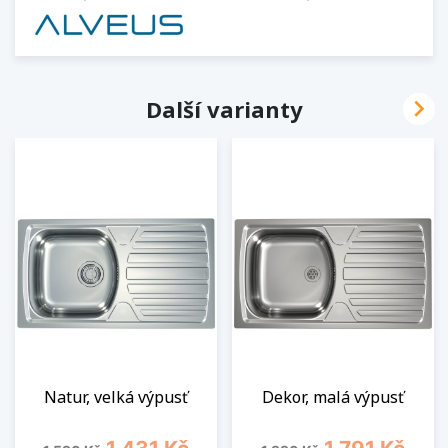

Další varianty
Natur, velká výpusť
Dekor, malá výpusť
Běžná cena
Cena
Běžná cena
Cena