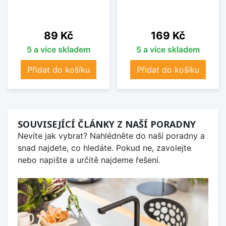
Cena
Cena
89 Kč
169 Kč
5 a více skladem
5 a více skladem
Přidat do košíku
Přidat do košíku
SOUVISEJÍCÍ ČLÁNKY Z NAŠÍ PORADNY
Nevíte jak vybrat? Nahlédněte do naší poradny a
snad najdete, co hledáte. Pokud ne, zavolejte
nebo napište a určitě najdeme řešení.