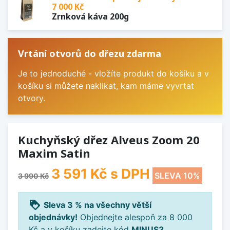
7 000 Kč
Zrnková káva 200g
Vrtání otvorů do dřezu zdarma
Je to jednoduché - vložíte produkt do košíku a v
košíku si můžete naklikat, kam máme vyvrtat
otvory.
Kuchyňský dřez Alveus Zoom 20
Maxim Satin
3 591 Kč
s DPH
SLEVA 10%
3 990 Kč
loyalty
Sleva 3 % na všechny větší
objednávky!
Objednejte alespoň za 8 000
Kč a v košíku zadejte kód
MINUS3
.