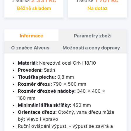
2 331 Kč
1 701 Kč
2 590 Kč
1 890 Kč
Běžně skladem
Na dotaz
Informace
Parametry zboží
O značce Alveus
Možnosti a ceny dopravy
Materiál:
Nerezová ocel CrNi 18/10
Provedení:
Satin
Tloušťka plechu:
0,8 mm
Rozměr dřezu:
790 x 500 mm
Rozměr dřezové nádoby:
340 x 400 x
180 mm
Minimální šířka skříňky:
450 mm
Orientace dřezu:
Otočný, vana dřezu může
být vlevo i vpravo
Ruční ovládání výpusti - výpusť se zavírá a