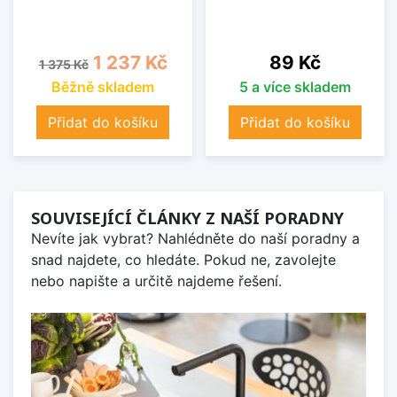
Běžná cena
Cena
Cena
1 237 Kč
89 Kč
1 375 Kč
Běžně skladem
5 a více skladem
Přidat do košíku
Přidat do košíku
SOUVISEJÍCÍ ČLÁNKY Z NAŠÍ PORADNY
Nevíte jak vybrat? Nahlédněte do naší poradny a
snad najdete, co hledáte. Pokud ne, zavolejte
nebo napište a určitě najdeme řešení.