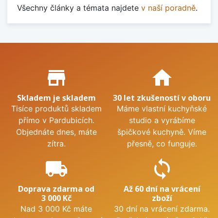
Všechny články a témata najdete
v naší poradně
.
Proč nakupovat u nás?
store_mall_directory
home
Skladem je skladem
30 let zkušeností v oboru
Tisíce produktů skladem
Máme vlastní kuchyňské
přímo v Pardubicích.
studio a vyrábíme
Objednáte dnes, máte
špičkové kuchyně. Víme
zítra.
přesně, co funguje.
local_shipping
sync
Doprava zdarma od
Až 60 dní na vrácení
3 000 Kč
zboží
Nad 3 000 Kč máte
30 dní na vrácení zdarma.