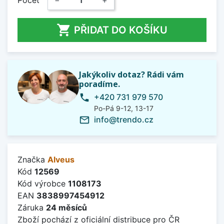

PŘIDAT DO KOŠÍKU
Jakýkoliv dotaz? Rádi vám
poradíme.
+420 731 979 570
phone
Po-Pá 9-12, 13-17
info@trendo.cz
mail_outline
Značka
Alveus
Kód
12569
Kód výrobce
1108173
EAN
3838997454912
Záruka
24 měsíců
Zboží pochází z oficiální distribuce pro ČR