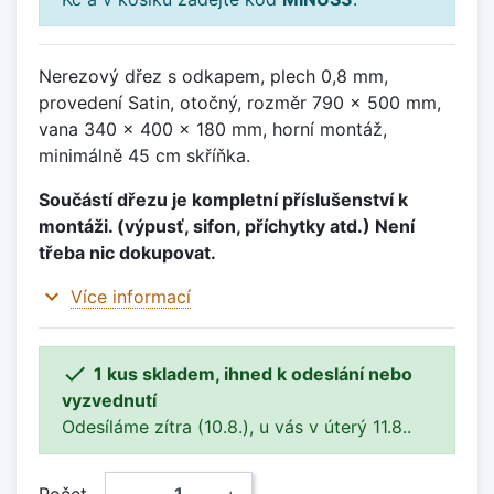
Nerezový dřez s odkapem, plech 0,8 mm,
provedení Satin, otočný, rozměr 790 x 500 mm,
vana 340 x 400 x 180 mm, horní montáž,
minimálně 45 cm skříňka.
Součástí dřezu je kompletní příslušenství k
montáži. (výpusť, sifon, příchytky atd.) Není
třeba nic dokupovat.
expand_more
Více informací

1 kus skladem, ihned k odeslání nebo
vyzvednutí
Odesíláme zítra (10.8.), u vás v úterý 11.8..
Počet
−
+