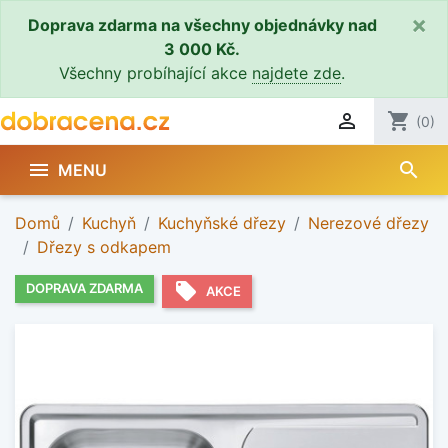
×
Doprava zdarma na všechny objednávky nad
3 000 Kč.
Všechny probíhající akce
najdete zde
.

shopping_cart
(0)
search

MENU
Domů
Kuchyň
Kuchyňské dřezy
Nerezové dřezy
Dřezy s odkapem
local_offer
DOPRAVA ZDARMA
AKCE