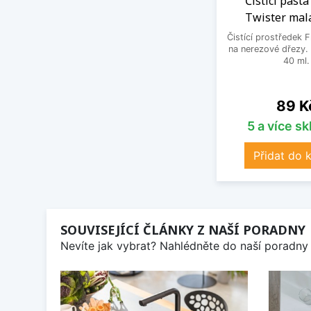
Čistící past
Twister malá
Čistící prostředek 
na nerezové dřezy. 
40 ml.
Cena
89 K
5 a více s
Přidat do 
SOUVISEJÍCÍ ČLÁNKY Z NAŠÍ PORADNY
Nevíte jak vybrat? Nahlédněte do naší poradny 