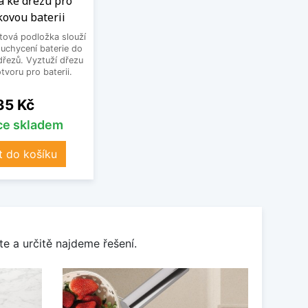
a ke dřezu pro
kovou baterii
tová podložka slouží
 uchycení baterie do
řezů. Vyztuží dřezu
otvoru pro baterii.
Cena
35 Kč
íce skladem
t do košíku
e a určitě najdeme řešení.