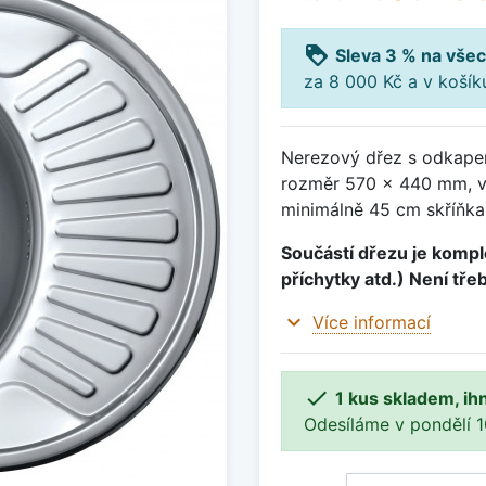
loyalty
Sleva 3 % na všec
za 8 000 Kč a v koší
Nerezový dřez s odkapem
rozměr 570 x 440 mm, v
minimálně 45 cm skříňka
Součástí dřezu je komple
příchytky atd.) Není tře
expand_more
Více informací

1 kus skladem, ih
Odesíláme v pondělí 10.