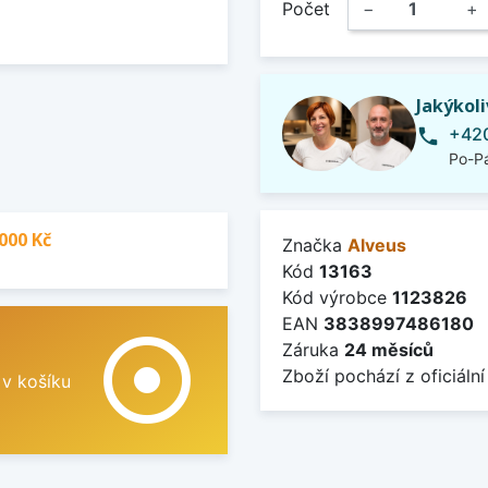
Počet
−
+
Jakýkol
+420
phone
Po-Pá
000 Kč
Značka
Alveus
Kód
13163
Kód výrobce
1123826
EAN
3838997486180
adjust
Záruka
24 měsíců
Zboží pochází z oficiální
 v košíku