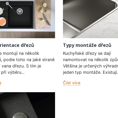
rientace dřezů
Typy montáže dřezů
e montují na několik
Kuchyňské dřezy se dají
, podle toho na jaké straně
namontovat na několik způ
í vana dřezu. S tím je
Většina je určených výhrad
při výběru...
jeden typ montáže. Existují.
e
Číst více