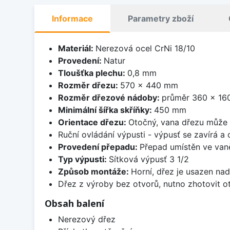
Informace
Parametry zboží
Materiál:
Nerezová ocel CrNi 18/10
Provedení:
Natur
Tloušťka plechu:
0,8 mm
Rozměr dřezu:
570 x 440 mm
Rozměr dřezové nádoby:
průměr 360 x 1
Minimální šířka skříňky:
450 mm
Orientace dřezu:
Otočný, vana dřezu může 
Ruční ovládání výpusti - výpusť se zavírá a
Provedení přepadu:
Přepad umístěn ve van
Typ výpusti:
Sítková výpusť 3 1/2
Způsob montáže:
Horní, dřez je usazen na
Dřez z výroby bez otvorů, nutno zhotovit ot
Obsah balení
Nerezový dřez