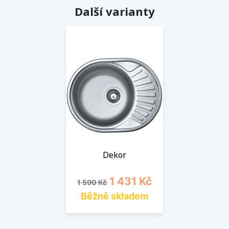
Další varianty
Dekor
Běžná cena
Cena
1 431 Kč
1 590 Kč
Běžně skladem