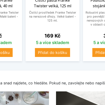
a Franke
Čistící pasta Franke
Podložk
, 40 ml
Twister velká, 125 ml
stoján
Franke Twister
Čistící prostředek Franke Twister
Robustní plas
Malé balení -
na nerezové dřezy. Velké balení -
pro pevnější
125 ml.
nerezových d
v oblasti 
Cena
č
169 Kč
kladem
5 a více skladem
5 a v
košíku
Přidat do košíku
Přida
a snad najdete, co hledáte. Pokud ne, zavolejte nebo napišt