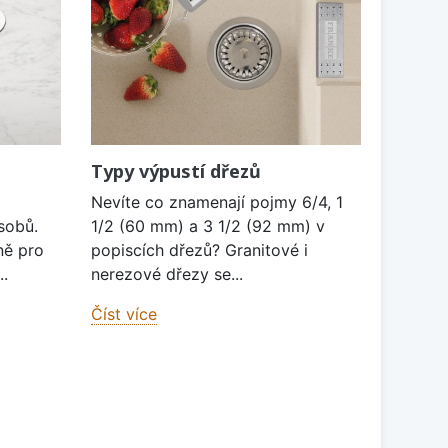
Typy výpustí dřezů
Nevíte co znamenají pojmy 6/4, 1
sobů.
1/2 (60 mm) a 3 1/2 (92 mm) v
ně pro
popiscích dřezů? Granitové i
..
nerezové dřezy se...
Číst více