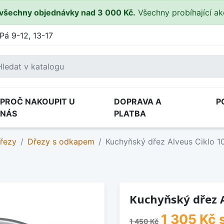
všechny objednávky nad 3 000 Kč.
Všechny probíhající a
Pá 9-12, 13-17
PROČ NAKOUPIT U
DOPRAVA A
P
NÁS
PLATBA
řezy
Dřezy s odkapem
Kuchyňský dřez Alveus Ciklo 1
Kuchyňský dřez A
1 305 Kč
1 450 Kč