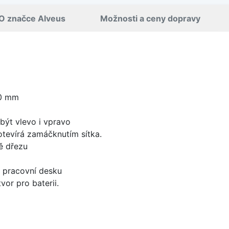
O značce Alveus
Možnosti a ceny dopravy
60 mm
být vlevo i vpravo
 otevírá zamáčknutím sítka.
ě dřezu
d pracovní desku
vor pro baterii.