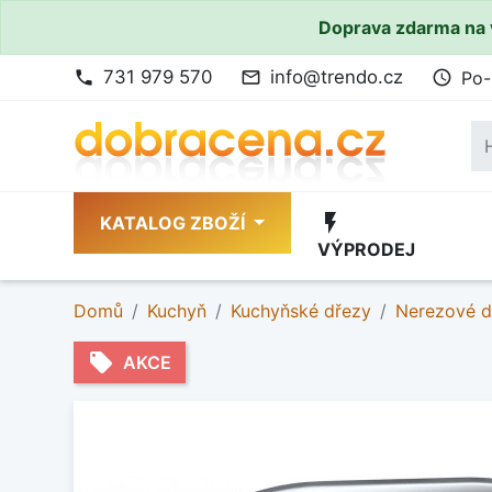
Doprava zdarma na 
731 979 570
info@trendo.cz
Po-
phone
mail_outline
access_time
flash_on
KATALOG ZBOŽÍ
VÝPRODEJ
Domů
Kuchyň
Kuchyňské dřezy
Nerezové d
local_offer
AKCE