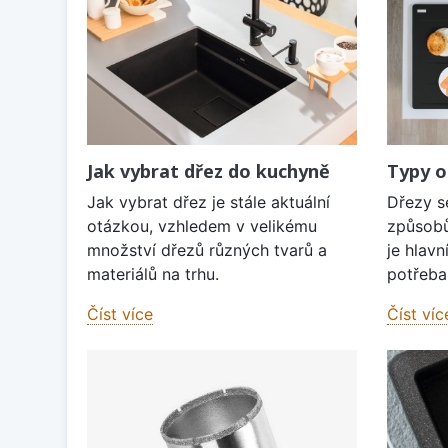
Jak vybrat dřez do kuchyně
Typy o
Jak vybrat dřez je stále aktuální
Dřezy s
otázkou, vzhledem v velikému
způsobů
množství dřezů různých tvarů a
je hlavn
materiálů na trhu.
potřeba 
Číst více
Číst víc