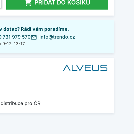

PŘIDAT DO KOŠÍKU
iv dotaz? Rádi vám poradíme.
 731 979 570
info@trendo.cz
mail_outline
 9-12, 13-17
 distribuce pro ČR