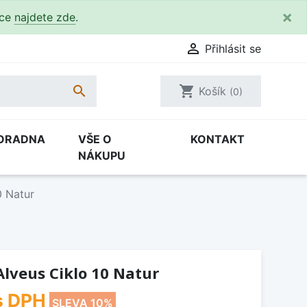
×
kce
najdete zde
.

Přihlásit se

shopping_cart
Košík
(0)
ORADNA
VŠE O
KONTAKT
NÁKUPU
0 Natur
lveus Ciklo 10 Natur
s DPH
SLEVA 10%