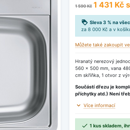
1 431 Kč
s
1 590 Kč
loyalty
Sleva 3 % na všec
za 8 000 Kč a v koší
Můžete také zakoupit ve
Hranatý nerezový jednod
560 x 500 mm, vana 480
cm skříňka, 1 otvor z výr
Součástí dřezu je komple
příchytky atd.) Není tře
expand_more
Více informací

1 kus skladem, ih