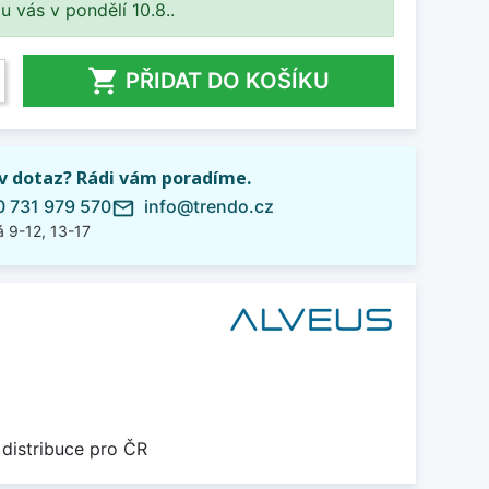
 u vás v pondělí 10.8..

PŘIDAT DO KOŠÍKU
iv dotaz? Rádi vám poradíme.
 731 979 570
info@trendo.cz
mail_outline
 9-12, 13-17
 distribuce pro ČR