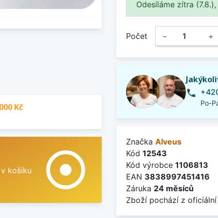
Odesíláme zítra (7.8.),
Počet
−
+
Jakýkol
+420
phone
Po-Pá
000 Kč
Značka
Alveus
adjust
Kód
12543
Kód výrobce
1106813
 v košíku
EAN
3838997451416
Záruka
24 měsíců
Zboží pochází z oficiální