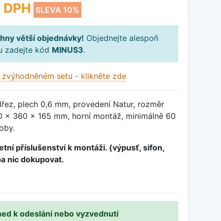
 DPH
SLEVA 10%
hny větší objednávky!
Objednejte alespoň
ku zadejte kód
MINUS3
.
 zvýhodněném setu - klikněte zde
řez, plech 0,6 mm, provedení Natur, rozměr
 x 360 x 165 mm, horní montáž, minimálně 60
oby.
tní příslušenství k montáži. (výpusť, sifon,
ba nic dokupovat.
ned k odeslání nebo vyzvednutí