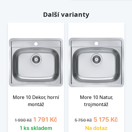
Další varianty
More 10 Dekor, horní
More 10 Natur,
montáž
trojmontáž
Běžná cena
Cena
Běžná cena
Cena
1 791 Kč
5 175 Kč
1 990 Kč
5 750 Kč
1 ks skladem
Na dotaz