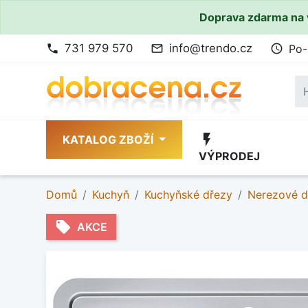
Doprava zdarma na 
731 979 570
info@trendo.cz
Po-
phone
mail_outline
access_time
flash_on
KATALOG ZBOŽÍ
VÝPRODEJ
Domů
Kuchyň
Kuchyňské dřezy
Nerezové d
local_offer
AKCE