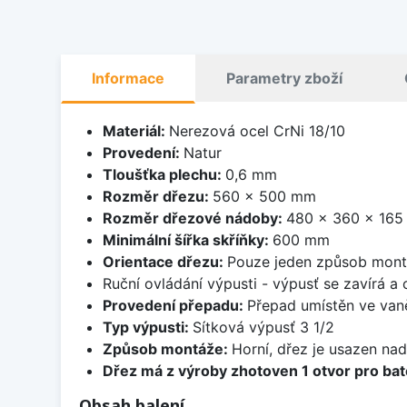
Informace
Parametry zboží
Materiál:
Nerezová ocel CrNi 18/10
Provedení:
Natur
Tloušťka plechu:
0,6 mm
Rozměr dřezu:
560 x 500 mm
Rozměr dřezové nádoby:
480 x 360 x 16
Minimální šířka skříňky:
600 mm
Orientace dřezu:
Pouze jeden způsob mon
Ruční ovládání výpusti - výpusť se zavírá a
Provedení přepadu:
Přepad umístěn ve van
Typ výpusti:
Sítková výpusť 3 1/2
Způsob montáže:
Horní, dřez je usazen na
Dřez má z výroby zhotoven 1 otvor pro bate
Obsah balení