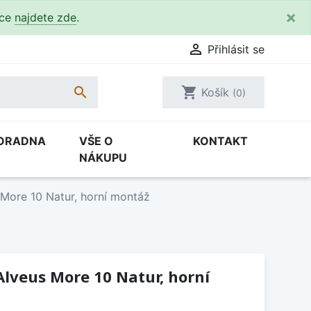
×
kce
najdete zde
.

Přihlásit se

shopping_cart
Košík
(0)
ORADNA
VŠE O
KONTAKT
NÁKUPU
More 10 Natur, horní montáž
lveus More 10 Natur, horní