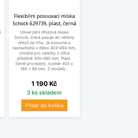
Flexibilní posouvací miska
Schock 629739, plast, černá
í
Univerzální dřezová miska
Schock, která pasuje do většiny
dřezů na trhu. Je posuvná a
nastavitelná v délce 403–494 mm,
vhodná pro vaničky o šířce
přibližně 300–480 mm. Plast,
černé provedení, rozměr 403 x
180 x 89 mm. Z modelů...
Cena
1 190 Kč
3 ks skladem
Přidat do košíku