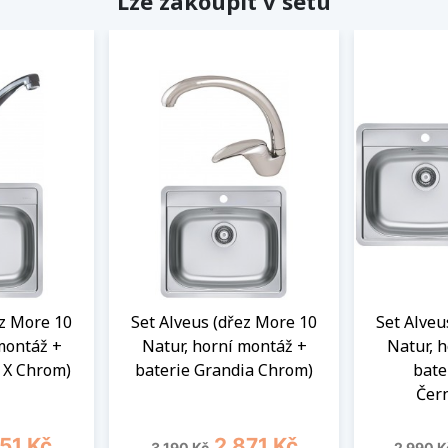
Lze zakoupit v setu
ez More 10
Set Alveus (dřez More 10
Set Alveu
montáž +
Natur, horní montáž +
Natur, 
a X Chrom)
baterie Grandia Chrom)
bate
Čer
a
Běžná cena
Cena
Běžná 
151 Kč
2 871 Kč
3 190 Kč
2 990 K