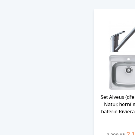
Set Alveus (dř
Natur, horní 
baterie Rivier
Běžná cena
Cen
2 
2 390 Kč