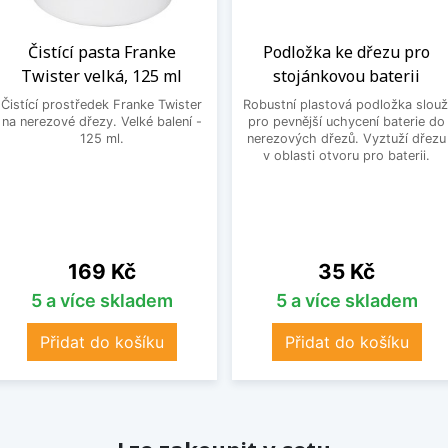
Čistící pasta Franke
Podložka ke dřezu pro
Twister velká, 125 ml
stojánkovou baterii
Čistící prostředek Franke Twister
Robustní plastová podložka slouž
na nerezové dřezy. Velké balení -
pro pevnější uchycení baterie do
125 ml.
nerezových dřezů. Vyztuží dřezu
v oblasti otvoru pro baterii.
Cena
Cena
169 Kč
35 Kč
5 a více skladem
5 a více skladem
Přidat do košíku
Přidat do košíku