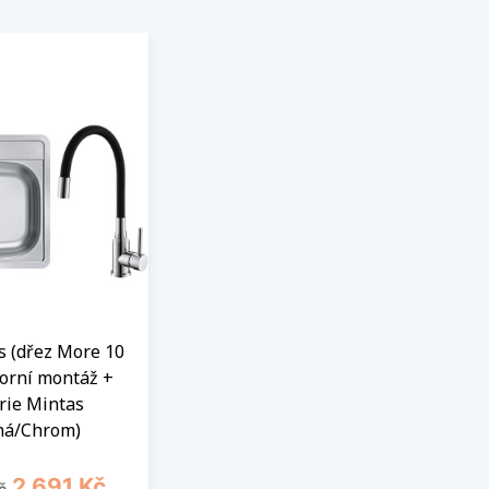
s (dřez More 10
horní montáž +
rie Mintas
ná/Chrom)
cena
Cena
2 691 Kč
č