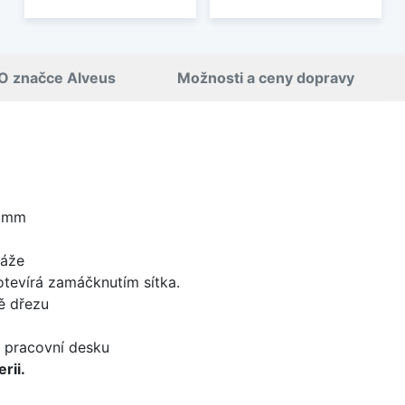
O značce Alveus
Možnosti a ceny dopravy
5 mm
táže
 otevírá zamáčknutím sítka.
ě dřezu
d pracovní desku
rii.