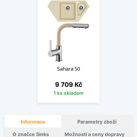
Sahara 50
Cena
9 709 Kč
1 ks skladem
Informace
Parametry zboží
O značce Sinks
Možnosti a ceny dopravy