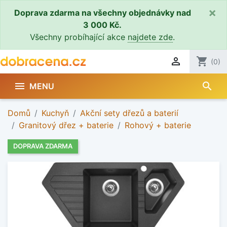
×
Doprava zdarma na všechny objednávky nad
3 000 Kč.
Všechny probíhající akce
najdete zde
.

shopping_cart
(0)
search

MENU
Domů
Kuchyň
Akční sety dřezů a baterií
Granitový dřez + baterie
Rohový + baterie
DOPRAVA ZDARMA