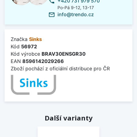
+420 731 979 570
phone
Po-Pá 9-12, 13-17
info@trendo.cz
mail_outline
Značka
Sinks
Kód
56972
Kód výrobce
BRAV30ENSGR30
EAN
8596142029266
Zboží pochází z oficiální distribuce pro ČR
Další varianty