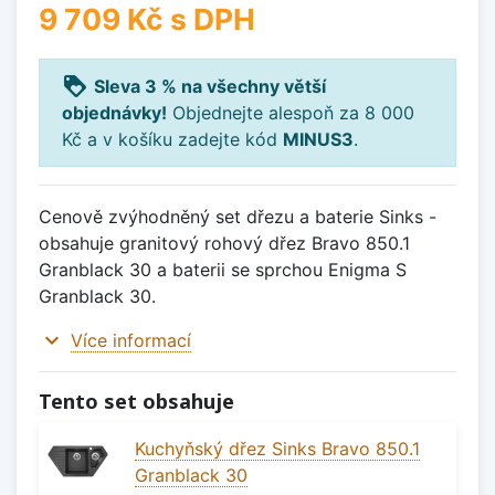
9 709 Kč
s DPH
loyalty
Sleva 3 % na všechny větší
objednávky!
Objednejte alespoň za 8 000
Kč a v košíku zadejte kód
MINUS3
.
Cenově zvýhodněný set dřezu a baterie Sinks -
obsahuje granitový rohový dřez Bravo 850.1
Granblack 30 a baterii se sprchou Enigma S
Granblack 30.
expand_more
Více informací
Tento set obsahuje
Kuchyňský dřez Sinks Bravo 850.1
Granblack 30