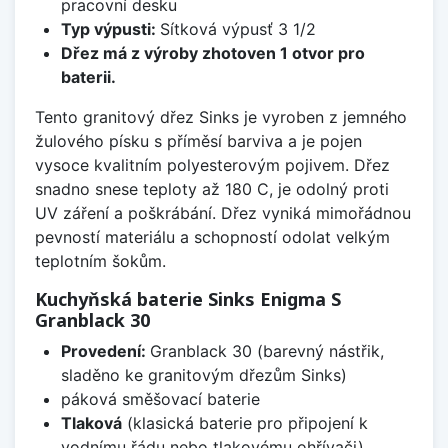
pracovní desku
Typ výpusti:
Sítková výpusť 3 1/2
Dřez má z výroby zhotoven 1 otvor pro
baterii.
Tento granitový dřez Sinks je vyroben z jemného
žulového písku s příměsí barviva a je pojen
vysoce kvalitním polyesterovým pojivem. Dřez
snadno snese teploty až 180 C, je odolný proti
UV záření a poškrábání. Dřez vyniká mimořádnou
pevností materiálu a schopností odolat velkým
teplotním šokům.
Kuchyňská baterie Sinks Enigma S
Granblack 30
Provedení:
Granblack 30 (barevný nástřik,
sladěno ke granitovým dřezům Sinks)
páková směšovací baterie
Tlaková
(klasická baterie pro připojení k
vodnímu řádu nebo tlakovému ohřívači)