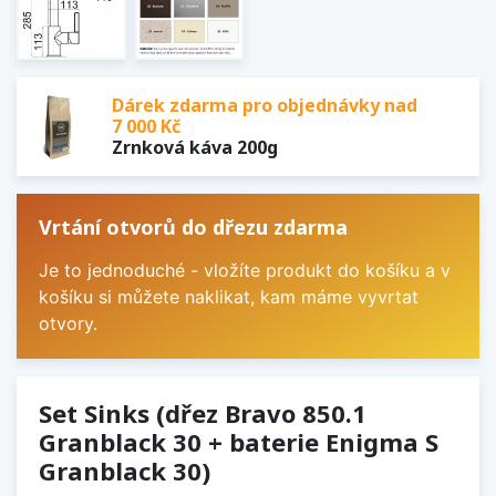
Dárek zdarma pro objednávky nad
7 000 Kč
Zrnková káva 200g
Vrtání otvorů do dřezu zdarma
Je to jednoduché - vložíte produkt do košíku a v
košíku si můžete naklikat, kam máme vyvrtat
otvory.
Set Sinks (dřez Bravo 850.1
Granblack 30 + baterie Enigma S
Granblack 30)