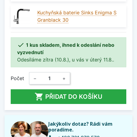
Kuchyňská baterie Sinks Enigma S
Granblack 30

1 kus skladem, ihned k odeslání nebo
vyzvednutí
Odesíláme zítra (10.8.), u vás v úterý 11.8..
Počet
−
+

PŘIDAT DO KOŠÍKU
Jakýkoliv dotaz? Rádi vám
poradíme.