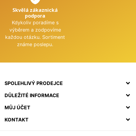
Skvělá zákaznická
podpora
Kdykoliv poradíme s
výběrem a zodpovíme
každou otázku. Sortiment
známe poslepu.
SPOLEHLIVÝ PRODEJCE
DŮLEŽITÉ INFORMACE
MŮJ ÚČET
KONTAKT