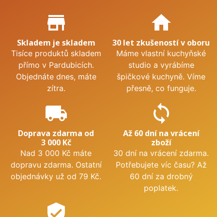
Proč nakupovat u nás?
store_mall_directory
home
Skladem je skladem
30 let zkušeností v oboru
Tisíce produktů skladem
Máme vlastní kuchyňské
přímo v Pardubicích.
studio a vyrábíme
Objednáte dnes, máte
špičkové kuchyně. Víme
zítra.
přesně, co funguje.
local_shipping
sync
Doprava zdarma od
Až 60 dní na vrácení
3 000 Kč
zboží
Nad 3 000 Kč máte
30 dní na vrácení zdarma.
dopravu zdarma. Ostatní
Potřebujete víc času? Až
objednávky už od 79 Kč.
60 dní za drobný
poplatek.
verified_user