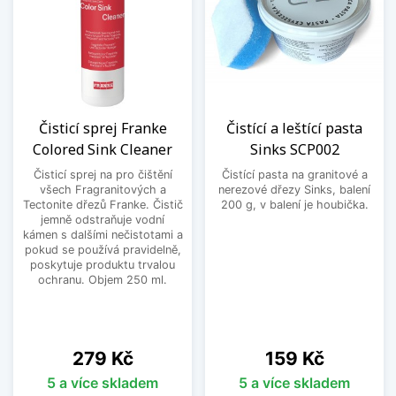
Čisticí sprej Franke
Čistící a leštící pasta
Colored Sink Cleaner
Sinks SCP002
Čisticí sprej na pro čištění
Čistící pasta na granitové a
všech Fragranitových a
nerezové dřezy Sinks, balení
Tectonite dřezů Franke. Čistič
200 g, v balení je houbička.
jemně odstraňuje vodní
kámen s dalšími nečistotami a
pokud se používá pravidelně,
poskytuje produktu trvalou
ochranu. Objem 250 ml.
Cena
Cena
279 Kč
159 Kč
5 a více skladem
5 a více skladem