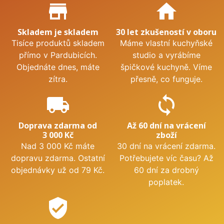
Proč nakupovat u nás?
store_mall_directory
home
Skladem je skladem
30 let zkušeností v oboru
Tisíce produktů skladem
Máme vlastní kuchyňské
přímo v Pardubicích.
studio a vyrábíme
Objednáte dnes, máte
špičkové kuchyně. Víme
zítra.
přesně, co funguje.
local_shipping
sync
Doprava zdarma od
Až 60 dní na vrácení
3 000 Kč
zboží
Nad 3 000 Kč máte
30 dní na vrácení zdarma.
dopravu zdarma. Ostatní
Potřebujete víc času? Až
objednávky už od 79 Kč.
60 dní za drobný
poplatek.
verified_user