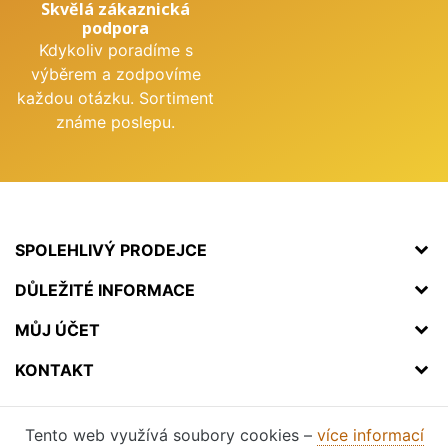
Skvělá zákaznická
podpora
Kdykoliv poradíme s
výběrem a zodpovíme
každou otázku. Sortiment
známe poslepu.
SPOLEHLIVÝ PRODEJCE
DŮLEŽITÉ INFORMACE
MŮJ ÚČET
KONTAKT
Tento web využívá soubory cookies –
více informací