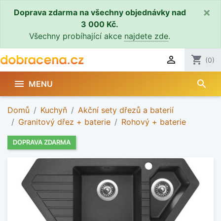
×
Doprava zdarma na všechny objednávky nad
3 000 Kč.
Všechny probíhající akce
najdete zde
.

shopping_cart
(0)
search

MENU
Domů
Kuchyň
Akční sety dřezů a baterií
Granitový dřez + baterie
Rohový + baterie
DOPRAVA ZDARMA