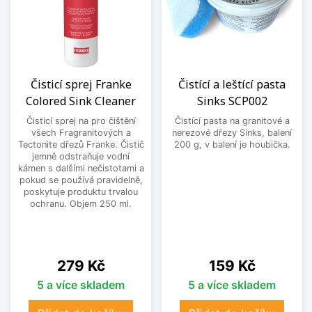
Čisticí sprej Franke
Čistící a leštící pasta
Colored Sink Cleaner
Sinks SCP002
Čisticí sprej na pro čištění
Čistící pasta na granitové a
všech Fragranitových a
nerezové dřezy Sinks, balení
Tectonite dřezů Franke. Čistič
200 g, v balení je houbička.
jemně odstraňuje vodní
kámen s dalšími nečistotami a
pokud se používá pravidelně,
poskytuje produktu trvalou
ochranu. Objem 250 ml.
Cena
Cena
279 Kč
159 Kč
5 a více skladem
5 a více skladem