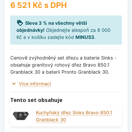
6 521 Kč
s DPH
loyalty
Sleva 3 % na všechny větší
objednávky!
Objednejte alespoň za 8 000
Kč a v košíku zadejte kód
MINUS3
.
Cenově zvýhodněný set dřezu a baterie Sinks -
obsahuje granitový rohový dřez Bravo 850.1
Granblack 30 a baterii Pronto Granblack 30.
expand_more
Více informací
Tento set obsahuje
Kuchyňský dřez Sinks Bravo 850.1
Granblack 30