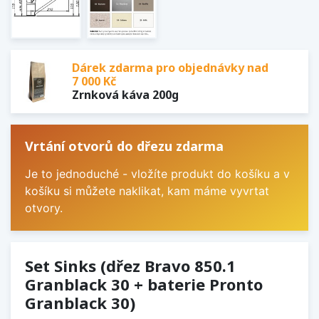
Dárek zdarma pro objednávky nad
7 000 Kč
Zrnková káva 200g
Vrtání otvorů do dřezu zdarma
Je to jednoduché - vložíte produkt do košíku a v
košíku si můžete naklikat, kam máme vyvrtat
otvory.
Set Sinks (dřez Bravo 850.1
Granblack 30 + baterie Pronto
Granblack 30)