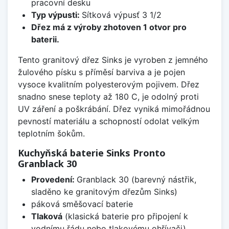
pracovní desku
Typ výpusti:
Sítková výpusť 3 1/2
Dřez má z výroby zhotoven 1 otvor pro
baterii.
Tento granitový dřez Sinks je vyroben z jemného
žulového písku s příměsí barviva a je pojen
vysoce kvalitním polyesterovým pojivem. Dřez
snadno snese teploty až 180 C, je odolný proti
UV záření a poškrábání. Dřez vyniká mimořádnou
pevností materiálu a schopností odolat velkým
teplotním šokům.
Kuchyňská baterie Sinks Pronto
Granblack 30
Provedení:
Granblack 30 (barevný nástřik,
sladěno ke granitovým dřezům Sinks)
páková směšovací baterie
Tlaková
(klasická baterie pro připojení k
vodnímu řádu nebo tlakovému ohřívači)