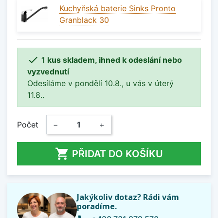
Kuchyňská baterie Sinks Pronto
Granblack 30

1 kus skladem, ihned k odeslání nebo
vyzvednutí
Odesíláme v pondělí 10.8., u vás v úterý
11.8..
Počet
−
+

PŘIDAT DO KOŠÍKU
Jakýkoliv dotaz? Rádi vám
poradíme.