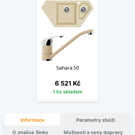
Sahara 50
Cena
6 521 Kč
1 ks skladem
Informace
Parametry zboží
O značce Sinks
Možnosti a ceny dopravy