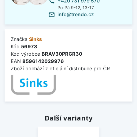
+420 731 979 570
phone
Po-Pá 9-12, 13-17
info@trendo.cz
mail_outline
Značka
Sinks
Kód
56973
Kód výrobce
BRAV30PRGR30
EAN
8596142029976
Zboží pochází z oficiální distribuce pro ČR
Další varianty