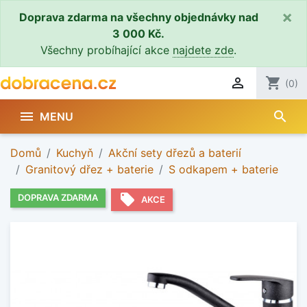
×
Doprava zdarma na všechny objednávky nad
3 000 Kč.
Všechny probíhající akce
najdete zde
.

shopping_cart
(0)
search

MENU
Domů
Kuchyň
Akční sety dřezů a baterií
Granitový dřez + baterie
S odkapem + baterie
local_offer
DOPRAVA ZDARMA
AKCE