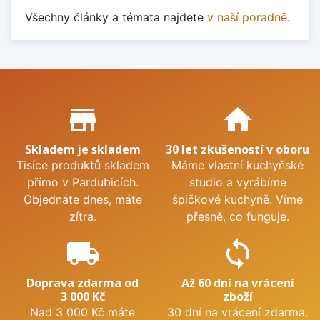
Všechny články a témata najdete
v naší poradně
.
Proč nakupovat u nás?
store_mall_directory
home
Skladem je skladem
30 let zkušeností v oboru
Tisíce produktů skladem
Máme vlastní kuchyňské
přímo v Pardubicích.
studio a vyrábíme
Objednáte dnes, máte
špičkové kuchyně. Víme
zítra.
přesně, co funguje.
local_shipping
sync
Doprava zdarma od
Až 60 dní na vrácení
3 000 Kč
zboží
Nad 3 000 Kč máte
30 dní na vrácení zdarma.