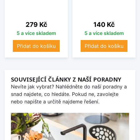
Cena
Cena
279 Kč
140 Kč
5 a více skladem
5 a více skladem
Přidat do košíku
Přidat do košíku
SOUVISEJÍCÍ ČLÁNKY Z NAŠÍ PORADNY
Nevíte jak vybrat? Nahlédněte do naší poradny a
snad najdete, co hledáte. Pokud ne, zavolejte
nebo napište a určitě najdeme řešení.