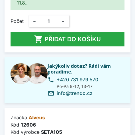
11.8..
Počet
−
+

PŘIDAT DO KOŠÍKU
Jakýkoliv dotaz? Rádi vám
poradíme.
+420 731 979 570
phone
Po-Pá 9-12, 13-17
info@trendo.cz
mail_outline
Značka
Alveus
Kód
12606
Kód výrobce
SETA105