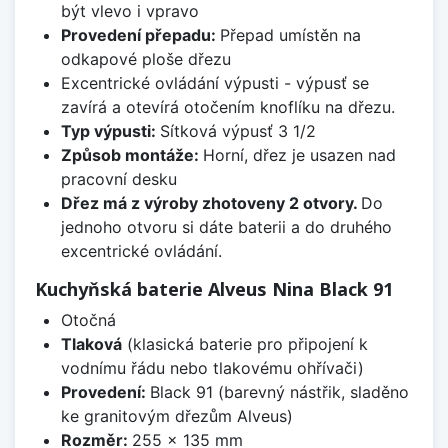
být vlevo i vpravo
Provedení přepadu:
Přepad umístěn na
odkapové ploše dřezu
Excentrické ovládání výpusti - výpusť se
zavírá a otevírá otočením knoflíku na dřezu.
Typ výpusti:
Sítková výpusť 3 1/2
Způsob montáže:
Horní, dřez je usazen nad
pracovní desku
Dřez má z výroby zhotoveny 2 otvory.
Do
jednoho otvoru si dáte baterii a do druhého
excentrické ovládání.
Kuchyňská baterie Alveus Nina Black 91
Otočná
Tlaková
(klasická baterie pro připojení k
vodnímu řádu nebo tlakovému ohřívači)
Provedení:
Black 91 (barevný nástřik, sladěno
ke granitovým dřezům Alveus)
Rozměr:
255 x 135 mm