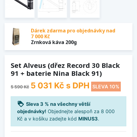
Dárek zdarma pro objednávky nad
7 000 Kč
Zrnková káva 200g
Set Alveus (dřez Record 30 Black
91 + baterie Nina Black 91)
5 031 Kč
s DPH
SLEVA 10%
5 590 Kč
loyalty
Sleva 3 % na všechny větší
objednávky!
Objednejte alespoň za 8 000
Kč a v košíku zadejte kód
MINUS3
.