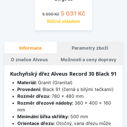
Běžná cena
Cena
5 031 Kč
5 590 Kč
Běžně skladem
Informace
Parametry zboží
O značce Alveus
Možnosti a ceny dopravy
Kuchyňský dřez Alveus Record 30 Black 91
Materiál:
Granit (Granital)
Provedení:
Black 91 (černá s bílými tečkami)
Rozměr dřezu:
780 x 480 mm
Rozměr dřezové nádoby:
360 x 400 x 160
mm
Minimální šířka skříňky:
500 mm
Orientace dřezu:
Otočný, vana dřezu může