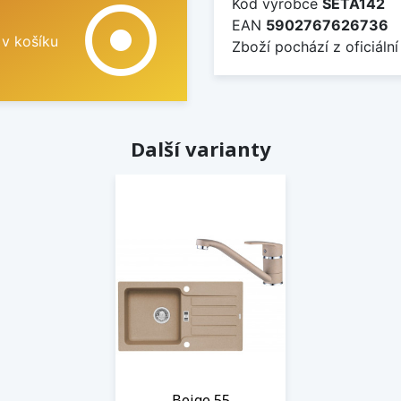
Kód výrobce
SETA142
adjust
EAN
5902767626736
 v košíku
Zboží pochází z oficiální
Další varianty
Beige 55