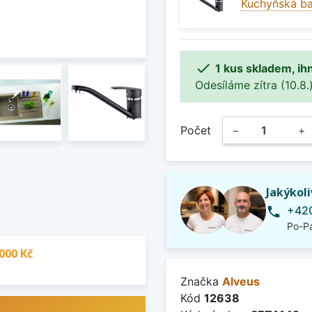
Kuchyňská ba

1 kus skladem, ih
Odesíláme zítra (10.8.)
Počet
−
+
Jakýkol
+420
phone
Po-Pá
000 Kč
Značka
Alveus
Kód
12638