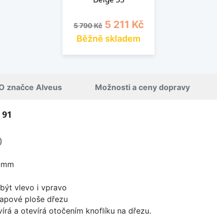
Běžná cena
Cena
5 211 Kč
5 790 Kč
Běžně skladem
O značce Alveus
Možnosti a ceny dopravy
 91
)
0 mm
být vlevo i vpravo
apové ploše dřezu
írá a otevírá otočením knoflíku na dřezu.