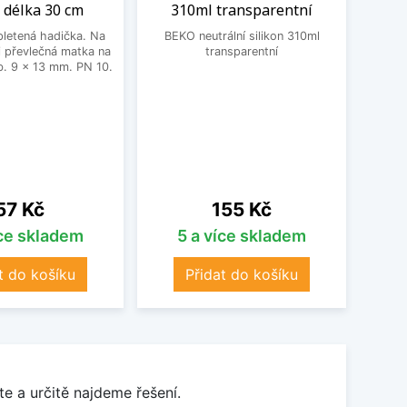
 délka 30 cm
310ml transparentní
Schoc
letená hadička. Na
BEKO neutrální silikon 310ml
Un
 převlečná matka na
transparentní
Schoc
. 9 x 13 mm. PN 10.
dře
nastav
vho
přib
čern
18
Cena
Cena
57 Kč
155 Kč
íce skladem
5 a více skladem
t do košíku
Přidat do košíku
e a určitě najdeme řešení.