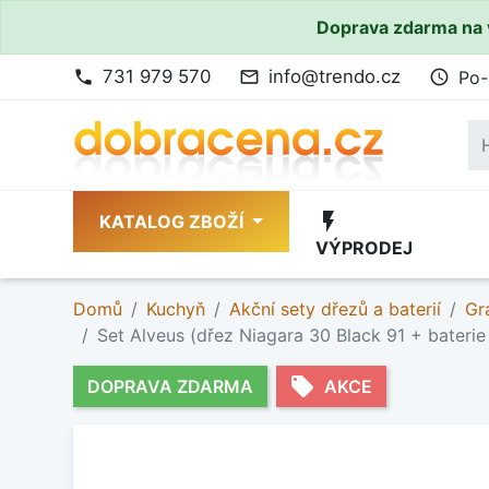
Doprava zdarma na 
731 979 570
info@trendo.cz
Po-
phone
mail_outline
access_time
flash_on
KATALOG ZBOŽÍ
VÝPRODEJ
Domů
Kuchyň
Akční sety dřezů a baterií
Gr
Set Alveus (dřez Niagara 30 Black 91 + baterie
local_offer
DOPRAVA ZDARMA
AKCE