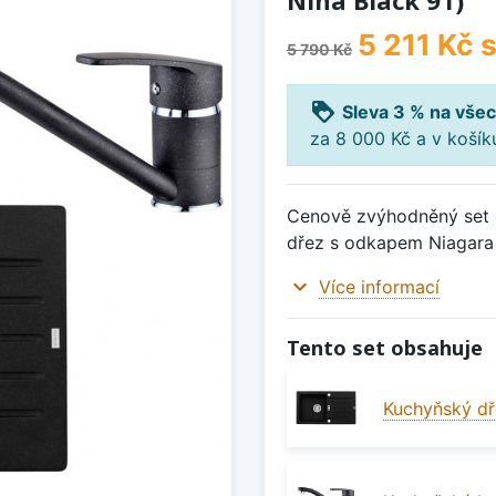
Nina Black 91)
5 211 Kč
s
5 790 Kč
loyalty
Sleva 3 % na všec
za 8 000 Kč a v koší
Cenově zvýhodněný set d
dřez s odkapem Niagara 3
expand_more
Více informací
Tento set obsahuje
Kuchyňský dř