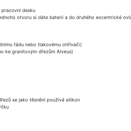
d pracovní desku
ednoho otvoru si dáte baterii a do druhého excentrické ovl
odnímu řádu nebo tlakovému ohřívači)
ěno ke granitovým dřezům Alveus)
dřezů se jako těsnění používá silikon
yčku