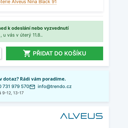
terie Alveus Nina Black 91
ned k odeslání nebo vyzvednutí
, u vás v úterý 11.8..

PŘIDAT DO KOŠÍKU
iv dotaz? Rádi vám poradíme.
 731 979 570
info@trendo.cz
mail_outline
 9-12, 13-17