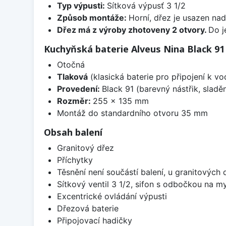
Typ výpusti:
Sítková výpusť 3 1/2
Způsob montáže:
Horní, dřez je usazen na
Dřez má z výroby zhotoveny 2 otvory.
Do j
Kuchyňská baterie Alveus Nina Black 91
Otočná
Tlaková
(klasická baterie pro připojení k v
Provedení:
Black 91 (barevný nástřik, slad
Rozměr:
255 x 135 mm
Montáž do standardního otvoru 35 mm
Obsah balení
Granitový dřez
Příchytky
Těsnění není součástí balení, u granitových 
Sítkový ventil 3 1/2, sifon s odbočkou na m
Excentrické ovládání výpusti
Dřezová baterie
Připojovací hadičky