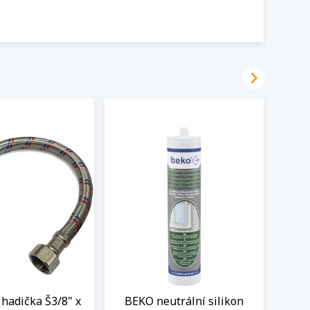

hadička Š3/8" x
BEKO neutrální silikon
Flex