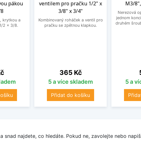
vou pákou
ventilem pro pračku 1/2" x
M3/8",
/8
3/8" x 3/4"
Nerezová op
jednom konci
, krytkou a
Kombinovaný roháček a ventil pro
druhém šroub
/2 x 3/8.
pračku se zpětnou klapkou.
Cena
Kč
365 Kč
kladem
5 a více skladem
5 a v
košíku
Přidat do košíku
Přida
a snad najdete, co hledáte. Pokud ne, zavolejte nebo napišt