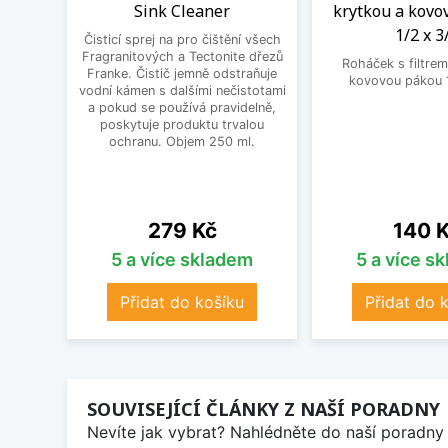
Sink Cleaner
krytkou a kovo
1/2 x 3
Čisticí sprej na pro čištění všech
Fragranitových a Tectonite dřezů
Roháček s filtrem
Franke. Čistič jemně odstraňuje
kovovou pákou 1
vodní kámen s dalšími nečistotami
a pokud se používá pravidelně,
poskytuje produktu trvalou
ochranu. Objem 250 ml.
Cena
Cena
279 Kč
140 
5 a více skladem
5 a více s
Přidat do košíku
Přidat do 
SOUVISEJÍCÍ ČLÁNKY Z NAŠÍ PORADNY
Nevíte jak vybrat? Nahlédněte do naší poradny 