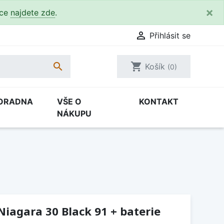
×
kce
najdete zde
.

Přihlásit se

shopping_cart
Košík
(0)
ORADNA
VŠE O
KONTAKT
NÁKUPU
Niagara 30 Black 91 + baterie