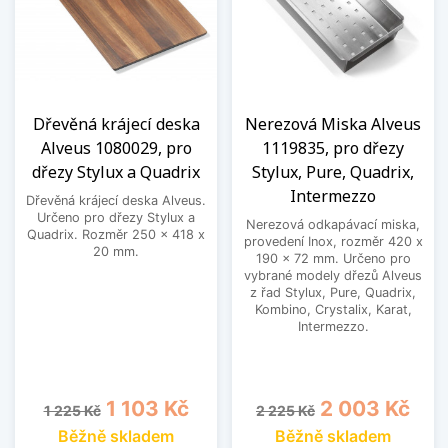
Dřevěná krájecí deska
Nerezová Miska Alveus
Alveus 1080029, pro
1119835, pro dřezy
dřezy Stylux a Quadrix
Stylux, Pure, Quadrix,
Intermezzo
Dřevěná krájecí deska Alveus.
Určeno pro dřezy Stylux a
Nerezová odkapávací miska,
Quadrix. Rozměr 250 x 418 x
provedení Inox, rozměr 420 x
20 mm.
190 x 72 mm. Určeno pro
vybrané modely dřezů Alveus
z řad Stylux, Pure, Quadrix,
Kombino, Crystalix, Karat,
Intermezzo.
Běžná cena
Cena
Běžná cena
Cena
1 103 Kč
2 003 Kč
1 225 Kč
2 225 Kč
Běžně skladem
Běžně skladem