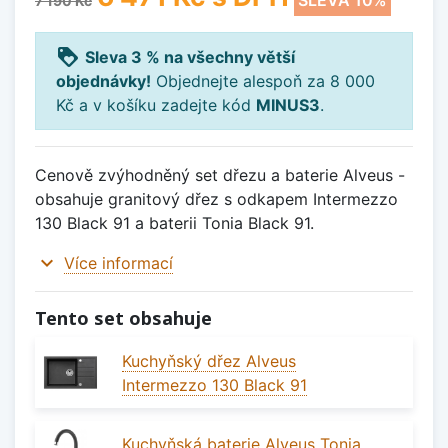
SLEVA 10%
7 190 Kč
loyalty
Sleva 3 % na všechny větší
objednávky!
Objednejte alespoň za 8 000
Kč a v košíku zadejte kód
MINUS3
.
Cenově zvýhodněný set dřezu a baterie Alveus -
obsahuje granitový dřez s odkapem Intermezzo
130 Black 91 a baterii Tonia Black 91.
expand_more
Více informací
Tento set obsahuje
Kuchyňský dřez Alveus
Intermezzo 130 Black 91
Kuchyňská baterie Alveus Tonia