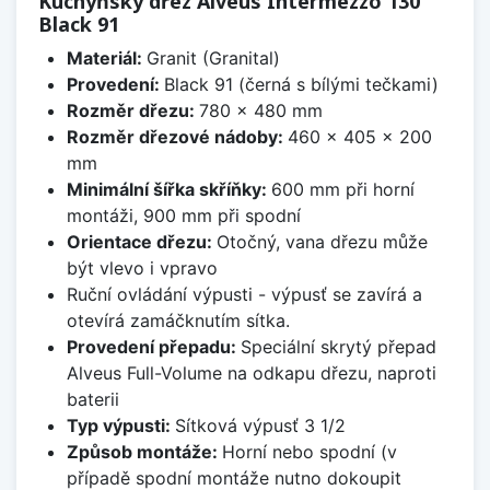
Kuchyňský dřez Alveus Intermezzo 130
Black 91
Materiál:
Granit (Granital)
Provedení:
Black 91 (černá s bílými tečkami)
Rozměr dřezu:
780 x 480 mm
Rozměr dřezové nádoby:
460 x 405 x 200
mm
Minimální šířka skříňky:
600 mm při horní
montáži, 900 mm při spodní
Orientace dřezu:
Otočný, vana dřezu může
být vlevo i vpravo
Ruční ovládání výpusti - výpusť se zavírá a
otevírá zamáčknutím sítka.
Provedení přepadu:
Speciální skrytý přepad
Alveus Full-Volume na odkapu dřezu, naproti
baterii
Typ výpusti:
Sítková výpusť 3 1/2
Způsob montáže:
Horní nebo spodní (v
případě spodní montáže nutno dokoupit