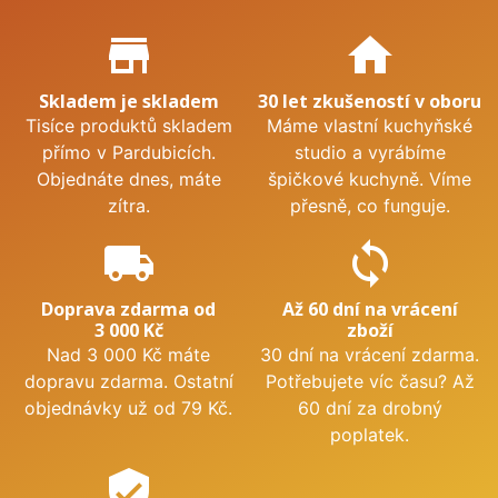
Proč nakupovat u nás?
store_mall_directory
home
Skladem je skladem
30 let zkušeností v oboru
Tisíce produktů skladem
Máme vlastní kuchyňské
přímo v Pardubicích.
studio a vyrábíme
Objednáte dnes, máte
špičkové kuchyně. Víme
zítra.
přesně, co funguje.
local_shipping
sync
Doprava zdarma od
Až 60 dní na vrácení
3 000 Kč
zboží
Nad 3 000 Kč máte
30 dní na vrácení zdarma.
dopravu zdarma. Ostatní
Potřebujete víc času? Až
objednávky už od 79 Kč.
60 dní za drobný
poplatek.
verified_user