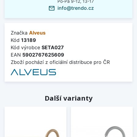
Po-Pá 9-12, 13-17
info@trendo.cz
mail_outline
Značka
Alveus
Kód
13189
Kód výrobce
SETA027
EAN
5902767625609
Zboží pochází z oficiální distribuce pro ČR
Další varianty