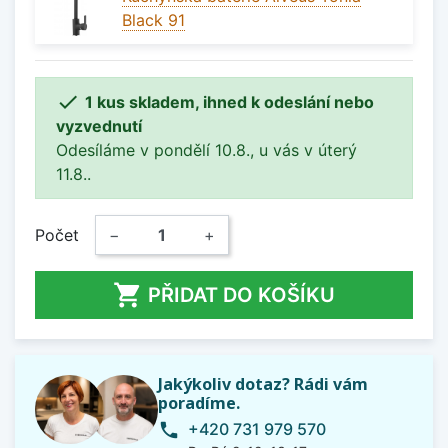
Black 91

1 kus skladem, ihned k odeslání nebo
vyzvednutí
Odesíláme v pondělí 10.8., u vás v úterý
11.8..
Počet
−
+

PŘIDAT DO KOŠÍKU
Jakýkoliv dotaz? Rádi vám
poradíme.
+420 731 979 570
phone