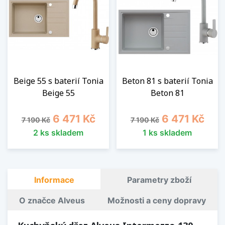
Beige 55 s baterií Tonia
Beton 81 s baterií Tonia
Beige 55
Beton 81
Běžná cena
Cena
Běžná cena
Cena
6 471 Kč
6 471 Kč
7 190 Kč
7 190 Kč
2 ks skladem
1 ks skladem
Informace
Parametry zboží
O značce Alveus
Možnosti a ceny dopravy