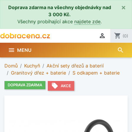
×
Doprava zdarma na všechny objednávky nad
3 000 Kč.
Všechny probíhající akce
najdete zde
.

shopping_cart
(0)
search

MENU
Domů
Kuchyň
Akční sety dřezů a baterií
Granitový dřez + baterie
S odkapem + baterie
local_offer
DOPRAVA ZDARMA
AKCE