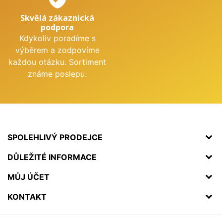
Skvělá zákaznická
podpora
Kdykoliv poradíme s
výběrem a zodpovíme
každou otázku. Sortiment
známe poslepu.
SPOLEHLIVÝ PRODEJCE
DŮLEŽITÉ INFORMACE
MŮJ ÚČET
KONTAKT