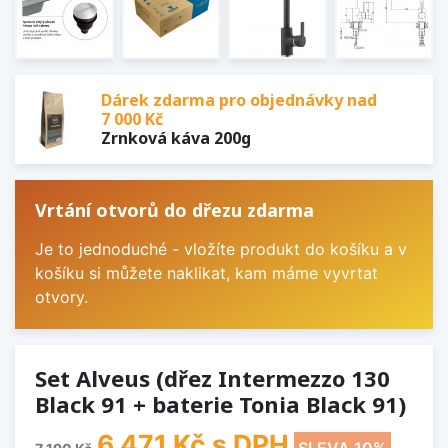
Dárek zdarma pro objednávky nad
7 000 Kč
Zrnková káva 200g
Vrtání otvorů do dřezu zdarma
Je to jednoduché - vložíte produkt do košíku a v
košíku si můžete naklikat, kam máme vyvrtat
otvory.
Set Alveus (dřez Intermezzo 130
Black 91 + baterie Tonia Black 91)
6 471 Kč
s DPH