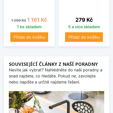
Běžná cena
Cena
Cena
1 161 Kč
279 Kč
1 290 Kč
1 ks skladem
5 a více skladem
Přidat do košíku
Přidat do košíku
SOUVISEJÍCÍ ČLÁNKY Z NAŠÍ PORADNY
Nevíte jak vybrat? Nahlédněte do naší poradny a
snad najdete, co hledáte. Pokud ne, zavolejte
nebo napište a určitě najdeme řešení.