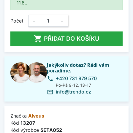
11.8..
Počet
−
+

PŘIDAT DO KOŠÍKU
Jakýkoliv dotaz? Rádi vám
poradíme.
+420 731 979 570
phone
Po-Pá 9-12, 13-17
info@trendo.cz
mail_outline
Značka
Alveus
Kód
13207
Kód výrobce
SETA052