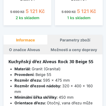
Běžná cena
Cena
Běžná cena
Cena
5 121 Kč
5 121 Kč
5 690 Kč
5 690 Kč
2 ks skladem
1 ks skladem
Informace
Parametry zboží
O značce Alveus
Možnosti a ceny dopravy
Kuchyňský dřez Alveus Rock 30 Beige 55
Materiál:
Granit (Granital)
Provedení:
Beige 55
Rozměr dřezu:
595 x 475 mm
Rozměr dřezové nádoby:
320 x 400 x 160
mm
Minimální šířka skříňky:
450 mm
Orientace dřezu:
Otočný, vana dřezu může