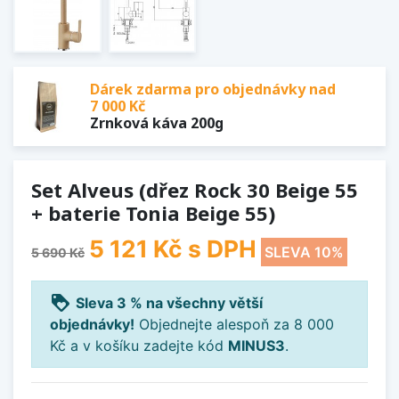
Dárek zdarma pro objednávky nad
7 000 Kč
Zrnková káva 200g
Set Alveus (dřez Rock 30 Beige 55
+ baterie Tonia Beige 55)
5 121 Kč
s DPH
SLEVA 10%
5 690 Kč
loyalty
Sleva 3 % na všechny větší
objednávky!
Objednejte alespoň za 8 000
Kč a v košíku zadejte kód
MINUS3
.