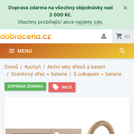
×
Doprava zdarma na všechny objednávky nad
3 000 Kč.
Všechny probíhající akce
najdete zde
.

shopping_cart
(0)
search

MENU
Domů
Kuchyň
Akční sety dřezů a baterií
Granitový dřez + baterie
S odkapem + baterie
local_offer
DOPRAVA ZDARMA
AKCE