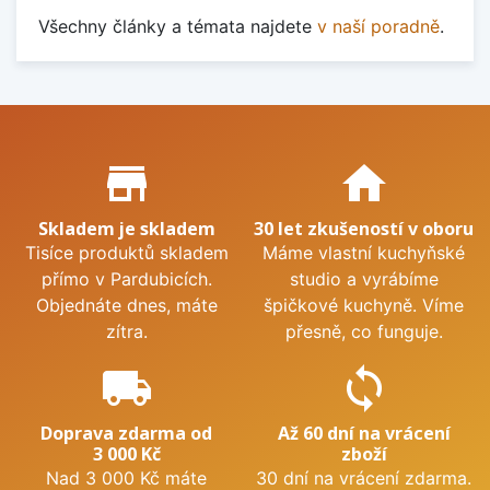
Všechny články a témata najdete
v naší poradně
.
Proč nakupovat u nás?
store_mall_directory
home
Skladem je skladem
30 let zkušeností v oboru
Tisíce produktů skladem
Máme vlastní kuchyňské
přímo v Pardubicích.
studio a vyrábíme
Objednáte dnes, máte
špičkové kuchyně. Víme
zítra.
přesně, co funguje.
local_shipping
sync
Doprava zdarma od
Až 60 dní na vrácení
3 000 Kč
zboží
Nad 3 000 Kč máte
30 dní na vrácení zdarma.