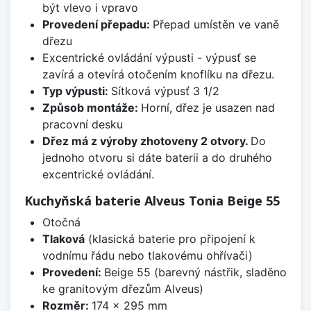
být vlevo i vpravo
Provedení přepadu:
Přepad umístěn ve vaně
dřezu
Excentrické ovládání výpusti - výpusť se
zavírá a otevírá otočením knoflíku na dřezu.
Typ výpusti:
Sítková výpusť 3 1/2
Způsob montáže:
Horní, dřez je usazen nad
pracovní desku
Dřez má z výroby zhotoveny 2 otvory.
Do
jednoho otvoru si dáte baterii a do druhého
excentrické ovládání.
Kuchyňská baterie Alveus Tonia Beige 55
Otočná
Tlaková
(klasická baterie pro připojení k
vodnímu řádu nebo tlakovému ohřívači)
Provedení:
Beige 55 (barevný nástřik, sladěno
ke granitovým dřezům Alveus)
Rozměr:
174 x 295 mm