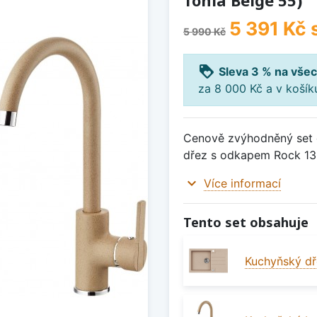
Tonia Beige 55)
5 391 Kč
5 990 Kč
loyalty
Sleva 3 % na všec
za 8 000 Kč a v koší
Cenově zvýhodněný set d
dřez s odkapem Rock 130
expand_more
Více informací
Tento set obsahuje
Kuchyňský dř