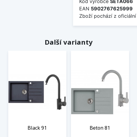
Kód výrobce
SETA066
EAN
5902767625999
Zboží pochází z oficiální
Další varianty
Black 91
Beton 81