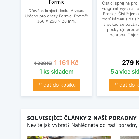
Formic
Čisticí sprej na pro
Fragranitových a Te
Dřevěná krájecí deska Alveus.
Franke. Čistič jem
Určeno pro dřezy Formic. Rozměr
vodní kámen s další
366 x 250 x 20 mm.
a pokud se používá
poskytuje produk
ochranu. Objem
Běžná cena
Cena
Cena
1 161 Kč
279 
1 290 Kč
1 ks skladem
5 a více s
Přidat do košíku
Přidat do 
SOUVISEJÍCÍ ČLÁNKY Z NAŠÍ PORADNY
Nevíte jak vybrat? Nahlédněte do naší poradny 