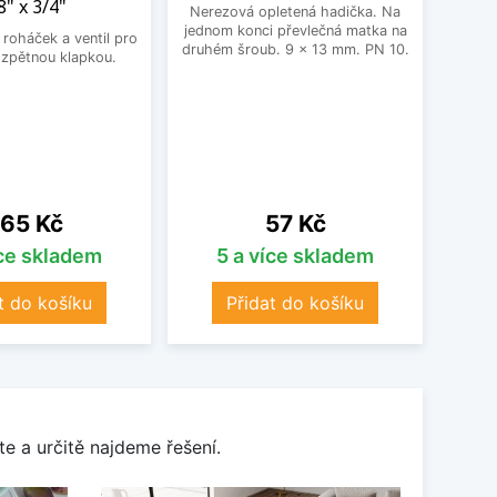
8" x 3/4"
Nerezová opletená hadička. Na
BEK
jednom konci převlečná matka na
roháček a ventil pro
druhém šroub. 9 x 13 mm. PN 10.
 zpětnou klapkou.
ena
Cena
65 Kč
57 Kč
íce skladem
5 a více skladem
t do košíku
Přidat do košíku
e a určitě najdeme řešení.