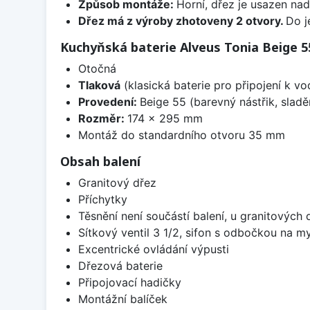
Způsob montáže:
Horní, dřez je usazen na
Dřez má z výroby zhotoveny 2 otvory.
Do j
Kuchyňská baterie Alveus Tonia Beige 5
Otočná
Tlaková
(klasická baterie pro připojení k v
Provedení:
Beige 55 (barevný nástřik, slad
Rozměr:
174 x 295 mm
Montáž do standardního otvoru 35 mm
Obsah balení
Granitový dřez
Příchytky
Těsnění není součástí balení, u granitových 
Sítkový ventil 3 1/2, sifon s odbočkou na m
Excentrické ovládání výpusti
Dřezová baterie
Připojovací hadičky
Montážní balíček