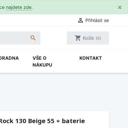
×
kce
najdete zde
.

Přihlásit se

shopping_cart
Košík
(0)
ORADNA
VŠE O
KONTAKT
NÁKUPU
Rock 130 Beige 55 + baterie