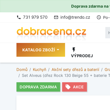
Doprava zdarma na 
731 979 570
info@trendo.cz
Po-
phone
mail_outline
access_time
flash_on
KATALOG ZBOŽÍ
VÝPRODEJ
Domů
Kuchyň
Akční sety dřezů a baterií
Gr
Set Alveus (dřez Rock 130 Beige 55 + baterie 
local_offer
DOPRAVA ZDARMA
AKCE