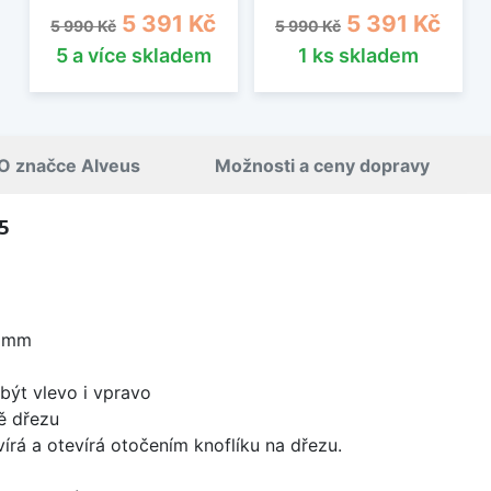
Běžná cena
Cena
Běžná cena
Cena
5 391 Kč
5 391 Kč
5 990 Kč
5 990 Kč
5 a více skladem
1 ks skladem
O značce Alveus
Možnosti a ceny dopravy
5
0 mm
být vlevo i vpravo
ě dřezu
írá a otevírá otočením knoflíku na dřezu.