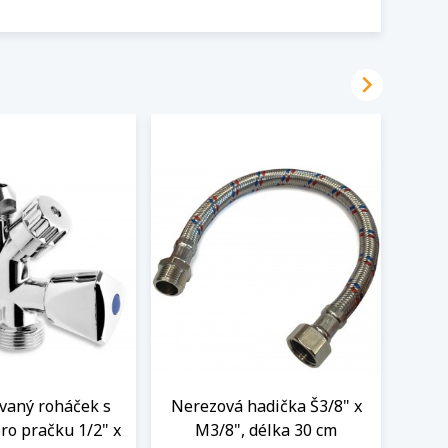

aný roháček s
Nerezová hadička Š3/8" x
BE
ro pračku 1/2" x
M3/8", délka 30 cm
3