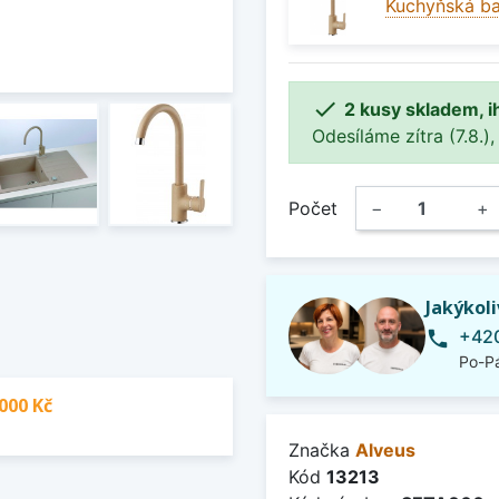
Kuchyňská ba

2 kusy skladem, i
Odesíláme zítra (7.8.),
Počet
−
+
Jakýkol
+420
phone
Po-Pá
000 Kč
Značka
Alveus
Kód
13213