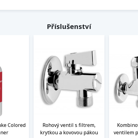
Příslušenství
anke Colored
Rohový ventil s filtrem,
Kombinov
aner
krytkou a kovovou pákou
ventilem p