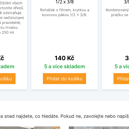
1/2 x 3/8
3/
 čištění všech
ctonite dřezů
Roháček s filtrem, krytkou a
Kombinovaný 
ně odstraňuje
kovovou pákou 1/2 x 3/8.
pračku se
mi nečistotami
 pravidelně,
tu trvalou
 250 ml.
Cena
C
Kč
140 Kč
3
kladem
5 a více skladem
5 a v
košíku
Přidat do košíku
Přida
a snad najdete, co hledáte. Pokud ne, zavolejte nebo napišt