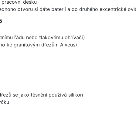
d pracovní desku
ednoho otvoru si dáte baterii a do druhého excentrické ovl
5
odnímu řádu nebo tlakovému ohřívači)
ěno ke granitovým dřezům Alveus)
dřezů se jako těsnění používá silikon
yčku