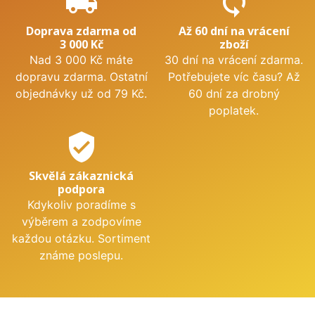
local_shipping
sync
Doprava zdarma od
Až 60 dní na vrácení
3 000 Kč
zboží
Nad 3 000 Kč máte
30 dní na vrácení zdarma.
dopravu zdarma. Ostatní
Potřebujete víc času? Až
objednávky už od 79 Kč.
60 dní za drobný
poplatek.
verified_user
Skvělá zákaznická
podpora
Kdykoliv poradíme s
výběrem a zodpovíme
každou otázku. Sortiment
známe poslepu.