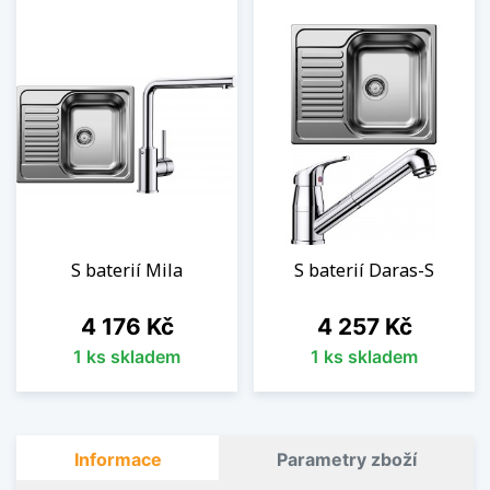
S baterií Mila
S baterií Daras-S
Cena
Cena
4 176 Kč
4 257 Kč
1 ks skladem
1 ks skladem
Informace
Parametry zboží