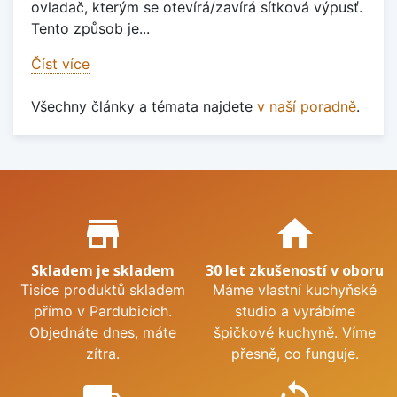
ovladač, kterým se otevírá/zavírá sítková výpusť.
Tento způsob je...
Číst více
Všechny články a témata najdete
v naší poradně
.
Proč nakupovat u nás?
store_mall_directory
home
Skladem je skladem
30 let zkušeností v oboru
Tisíce produktů skladem
Máme vlastní kuchyňské
přímo v Pardubicích.
studio a vyrábíme
Objednáte dnes, máte
špičkové kuchyně. Víme
zítra.
přesně, co funguje.