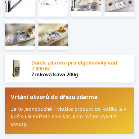
Dárek zdarma pro objednávky nad
7 000 Kč
Zrnková káva 200g
Vrtání otvorů do dřezu zdarma
Je to jednoduché - vložíte produkt do košíku a v
košíku si můžete naklikat, kam máme vyvrtat
otvory.