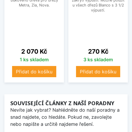
bukového dřeva pro dřezy
zakrytí výpusti. Možné použít
Metra, Zia, Nova.
u všech dřezů Blanco s 3 1/2
výpustí.
Cena
Cena
2 070 Kč
270 Kč
1 ks skladem
3 ks skladem
Přidat do košíku
Přidat do košíku
SOUVISEJÍCÍ ČLÁNKY Z NAŠÍ PORADNY
Nevíte jak vybrat? Nahlédněte do naší poradny a
snad najdete, co hledáte. Pokud ne, zavolejte
nebo napište a určitě najdeme řešení.