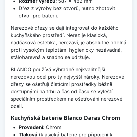
Rozměr výřezu:
587 x 482 mm
Dřez z výroby bez otvorů, nutno zhotovit
otvor pro baterii.
Nerezové dřezy se dají integrovat do každého
kuchyňského prostředí. Nerez je klasická,
nadčasová estetika, nerezaví, je absolutně odolná
proti vysokým teplotám, hygienicky nezávadná,
stálobarevná a snadno se udržuje.
BLANCO používá výhradně nejkvalitnější
nerezovou ocel pro ty nejvyšší nároky. Nerezové
dřezy se ošetřují čistícími prostředky běžně
dostupnými na trhu a čas od času se vyleští
speciálním prostředkem na ošetřování nerezové
oceli.
Kuchyňská baterie Blanco Daras Chrom
Provedení:
Chrom
Tlaková
(klasická baterie pro připojení k