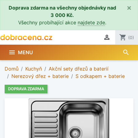
×
Doprava zdarma na všechny objednávky nad
3 000 Kč.
Všechny probíhající akce
najdete zde
.

shopping_cart
(0)
search

MENU
Domů
Kuchyň
Akční sety dřezů a baterií
Nerezový dřez + baterie
S odkapem + baterie
DOPRAVA ZDARMA