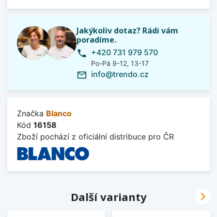
Jakýkoliv dotaz? Rádi vám
poradíme.
+420 731 979 570
phone
Po-Pá 9-12, 13-17
info@trendo.cz
mail_outline
Značka
Blanco
Kód
16158
Zboží pochází z oficiální distribuce pro ČR

Další varianty