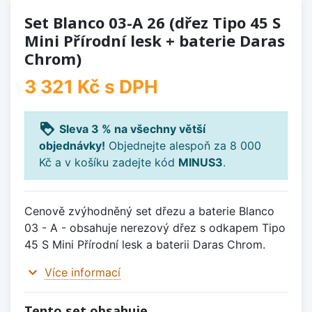
Set Blanco 03-A 26 (dřez Tipo 45 S
Mini Přírodní lesk + baterie Daras
Chrom)
3 321 Kč
s DPH
loyalty
Sleva 3 % na všechny větší
objednávky!
Objednejte alespoň za 8 000
Kč a v košíku zadejte kód
MINUS3
.
Cenově zvýhodněný set dřezu a baterie Blanco
03 - A - obsahuje nerezový dřez s odkapem Tipo
45 S Mini Přírodní lesk a baterii Daras Chrom.
expand_more
Více informací
Tento set obsahuje