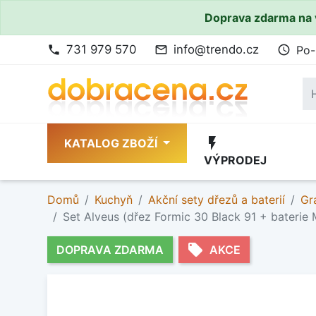
Doprava zdarma na 
731 979 570
info@trendo.cz
Po-
phone
mail_outline
access_time
flash_on
KATALOG ZBOŽÍ
VÝPRODEJ
Domů
Kuchyň
Akční sety dřezů a baterií
Gr
Set Alveus (dřez Formic 30 Black 91 + baterie
local_offer
DOPRAVA ZDARMA
AKCE