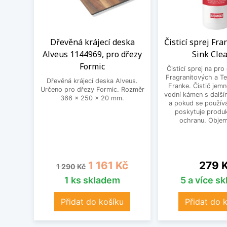
Dřevěná krájecí deska
Čisticí sprej Fr
Alveus 1144969, pro dřezy
Sink Cle
Formic
Čisticí sprej na pro
Fragranitových a Te
Dřevěná krájecí deska Alveus.
Franke. Čistič jem
Určeno pro dřezy Formic. Rozměr
vodní kámen s další
366 x 250 x 20 mm.
a pokud se používá
poskytuje produk
ochranu. Objem
Běžná cena
Cena
Cena
1 161 Kč
279 
1 290 Kč
1 ks skladem
5 a více s
Přidat do košíku
Přidat do 