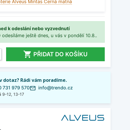
terie Alveus Mintas Černá matná
ned k odeslání nebo vyzvednutí
 odesíláme ještě dnes, u vás v pondělí 10.8..

PŘIDAT DO KOŠÍKU
iv dotaz? Rádi vám poradíme.
 731 979 570
info@trendo.cz
mail_outline
 9-12, 13-17