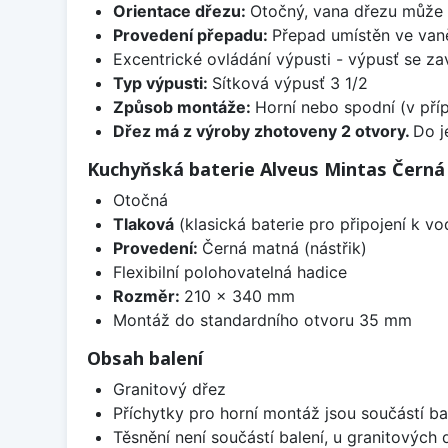
Orientace dřezu:
Otočný, vana dřezu může 
Provedení přepadu:
Přepad umístěn ve van
Excentrické ovládání výpusti - výpusť se zav
Typ výpusti:
Sítková výpusť 3 1/2
Způsob montáže:
Horní nebo spodní (v pří
Dřez má z výroby zhotoveny 2 otvory.
Do j
Kuchyňská baterie Alveus Mintas Čern
Otočná
Tlaková
(klasická baterie pro připojení k v
Provedení:
Černá matná (nástřik)
Flexibilní polohovatelná hadice
Rozměr:
210 x 340 mm
Montáž do standardního otvoru 35 mm
Obsah balení
Granitový dřez
Příchytky pro horní montáž jsou součástí ba
Těsnění není součástí balení, u granitových 