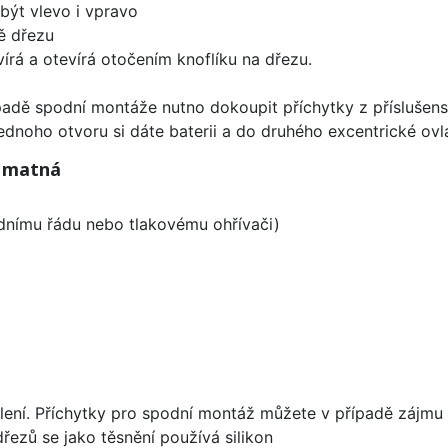
být vlevo i vpravo
ě dřezu
írá a otevírá otočením knoflíku na dřezu.
padě spodní montáže nutno dokoupit příchytky z příslušens
ednoho otvoru si dáte baterii a do druhého excentrické ovl
á matná
odnímu řádu nebo tlakovému ohřívači)
lení. Příchytky pro spodní montáž můžete v případě zájmu 
dřezů se jako těsnění používá silikon