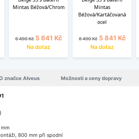
Mintas Béžová/Chrom
Mintas
l
Béžová/Kartáčovaná
ocel
Běžná cena
Cena
Běžná cena
Cena
5 841 Kč
5 841 Kč
6 490 Kč
6 490 Kč
Na dotaz
Na dotaz
O značce Alveus
Možnosti a ceny dopravy
91
)
0 mm
ontáži, 800 mm při spodní