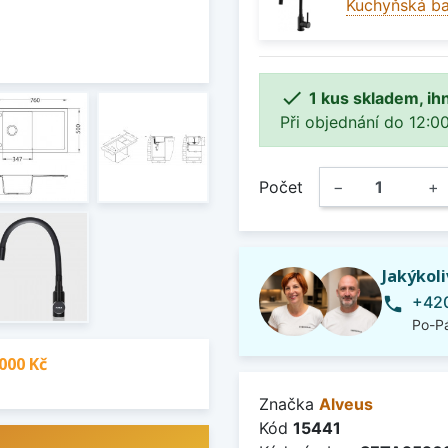
Kuchyňská ba

1 kus skladem, ih
Při objednání do 12:00
Počet
−
+
Jakýkol
+420
phone
Po-Pá
000 Kč
Značka
Alveus
Kód
15441