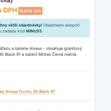
tná)
s DPH
SLEVA 10%
hny větší objednávky!
Objednejte alespoň
ku zadejte kód
MINUS3
.
řezu a baterie Alveus - obsahuje granitový
0 Black 91 a baterii Mintas Černá matná.
ez Alveus Formic 30 Black 91