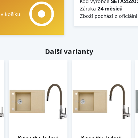
Kód výrobce
SETA2520
adjust
Záruka
24 měsíců
 v košíku
Zboží pochází z oficiální
Další varianty
Beige 55 s baterií
Beige 55 s baterií