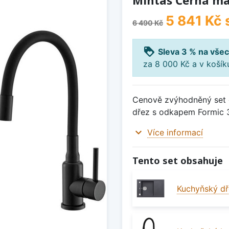
Mintas Černá ma
5 841 Kč
6 490 Kč
loyalty
Sleva 3 % na všec
za 8 000 Kč a v koší
Cenově zvýhodněný set d
dřez s odkapem Formic 3
expand_more
Více informací
Tento set obsahuje
Kuchyňský dř