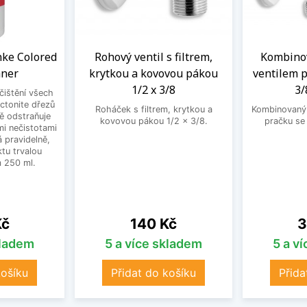
anke Colored
Rohový ventil s filtrem,
Kombinov
aner
krytkou a kovovou pákou
ventilem p
1/2 x 3/8
3/
 čištění všech
ctonite dřezů
Roháček s filtrem, krytkou a
Kombinovaný 
ně odstraňuje
kovovou pákou 1/2 x 3/8.
pračku se
mi nečistotami
 pravidelně,
tu trvalou
 250 ml.
Cena
C
Kč
140 Kč
3
kladem
5 a více skladem
5 a v
košíku
Přidat do košíku
Přida