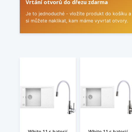
Vrtání otvorů do dřezu zdarma
Je to jednoduché - vložíte produkt do košíku a
si můžete naklikat, kam máme vyvrtat otvory.
White 11 s baterií
White 11 s baterií