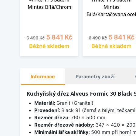
Mintas Bílá/Chrom
Mintas
Bílá/Kartáčovaná oce
Běžná cena
Cena
Běžná cena
Cena
5 841 Kč
5 841 Kč
6 490 Kč
6 490 Kč
Běžně skladem
Běžně skladem
Informace
Parametry zboží
Kuchyňský dřez Alveus Formic 30 Black 
Materiál:
Granit (Granital)
Provedení:
Black 91 (černá s bílými tečkami
Rozměr dřezu:
760 x 500 mm
Rozměr dřezové nádoby:
347 x 420 x 20
Minimální šířka skříňky:
500 mm při horní m