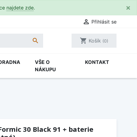
×
kce
najdete zde
.

Přihlásit se

shopping_cart
Košík
(0)
ORADNA
VŠE O
KONTAKT
NÁKUPU
Formic 30 Black 91 + baterie