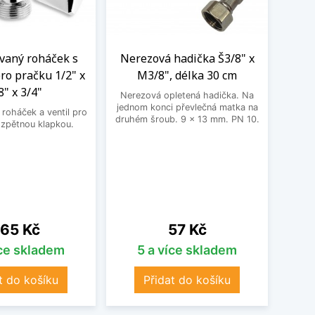
aný roháček s
Nerezová hadička Š3/8" x
BE
ro pračku 1/2" x
M3/8", délka 30 cm
3
8" x 3/4"
Nerezová opletená hadička. Na
BEK
jednom konci převlečná matka na
roháček a ventil pro
druhém šroub. 9 x 13 mm. PN 10.
 zpětnou klapkou.
ena
Cena
65 Kč
57 Kč
íce skladem
5 a více skladem
t do košíku
Přidat do košíku