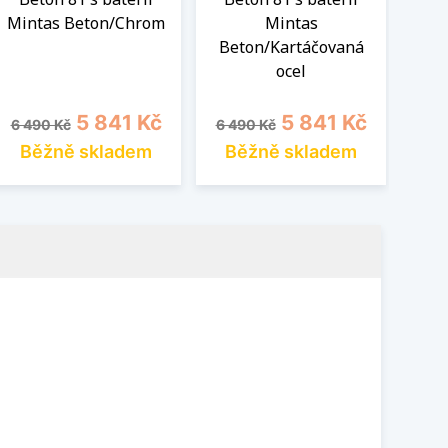
Mintas Beton/Chrom
Mintas
bat
Beton/Kartáčovaná
ocel
Běžná cena
Cena
Běžná cena
Cena
Běž
5 841 Kč
5 841 Kč
6 490 Kč
6 490 Kč
7 4
Běžně skladem
Běžně skladem