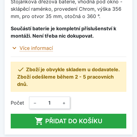
Stojánková dřezová baterie, vhodná pod okno -
sklápěcí raménko, provedení Chrom, výška 356
mm, pro otvor 35 mm, otočná o 360 °.
Součástí baterie je kompletní příslušenství k
montáži. Není třeba nic dokupovat.
expand_more
Více informací

Zboží je obvykle skladem u dodavatele.
Zboží odešleme během 2 - 5 pracovních
dnů.
Počet
−
+

PŘIDAT DO KOŠÍKU