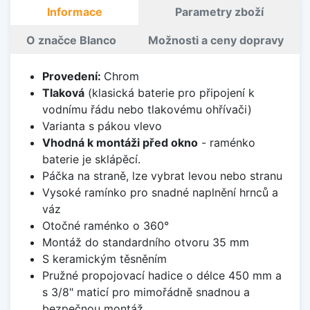
Informace
Parametry zboží
O značce Blanco
Možnosti a ceny dopravy
Provedení:
Chrom
Tlaková
(klasická baterie pro připojení k
vodnímu řádu nebo tlakovému ohřívači)
Varianta s pákou vlevo
Vhodná k montáži před okno
- raménko
baterie je sklápěcí.
Páčka na straně, lze vybrat levou nebo stranu
Vysoké ramínko pro snadné naplnění hrnců a
váz
Otočné raménko o 360°
Montáž do standardního otvoru 35 mm
S keramickým těsněním
Pružné propojovací hadice o délce 450 mm a
s 3/8" maticí pro mimořádně snadnou a
bezpečnou montáž