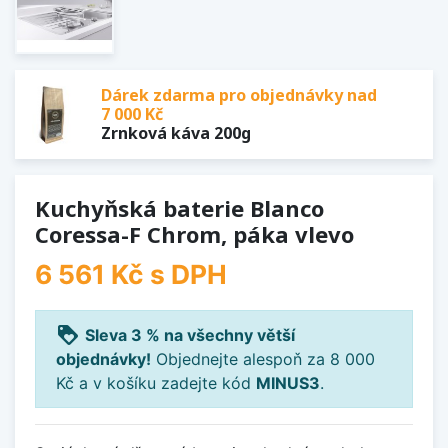
Dárek zdarma pro objednávky nad
7 000 Kč
Zrnková káva 200g
Kuchyňská baterie Blanco
Coressa-F Chrom, páka vlevo
6 561 Kč
s DPH
loyalty
Sleva 3 % na všechny větší
objednávky!
Objednejte alespoň za 8 000
Kč a v košíku zadejte kód
MINUS3
.