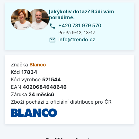
Jakýkoliv dotaz? Rádi vám
poradíme.
+420 731 979 570
phone
Po-Pá 9-12, 13-17
info@trendo.cz
mail_outline
Značka
Blanco
Kód
17834
Kód výrobce
521544
EAN
4020684648646
Záruka
24 měsíců
Zboží pochází z oficiální distribuce pro ČR