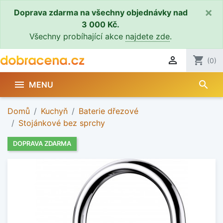
×
Doprava zdarma na všechny objednávky nad
3 000 Kč.
Všechny probíhající akce
najdete zde
.

shopping_cart
(0)
search

MENU
Domů
Kuchyň
Baterie dřezové
Stojánkové bez sprchy
DOPRAVA ZDARMA