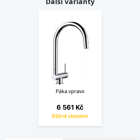
Další varianty
Páka vpravo
Cena
6 561 Kč
Běžně skladem