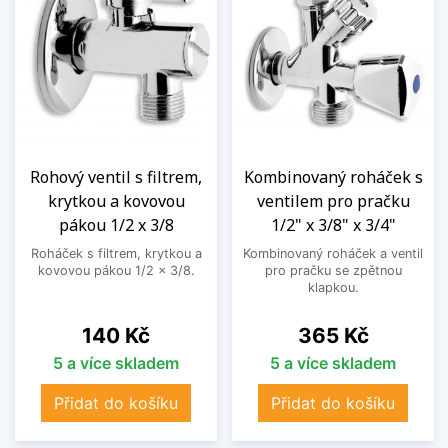
Rohový ventil s filtrem,
Kombinovaný roháček s
krytkou a kovovou
ventilem pro pračku
pákou 1/2 x 3/8
1/2" x 3/8" x 3/4"
Roháček s filtrem, krytkou a
Kombinovaný roháček a ventil
kovovou pákou 1/2 x 3/8.
pro pračku se zpětnou
klapkou.
Cena
Cena
140 Kč
365 Kč
5 a více skladem
5 a více skladem
Přidat do košíku
Přidat do košíku