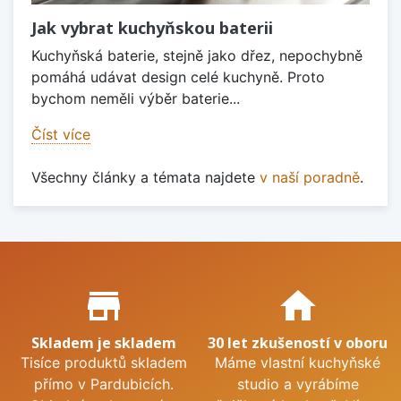
Jak vybrat kuchyňskou baterii
Kuchyňská baterie, stejně jako dřez, nepochybně
pomáhá udávat design celé kuchyně. Proto
bychom neměli výběr baterie...
Číst více
Všechny články a témata najdete
v naší poradně
.
Proč nakupovat u nás?
store_mall_directory
home
Skladem je skladem
30 let zkušeností v oboru
Tisíce produktů skladem
Máme vlastní kuchyňské
přímo v Pardubicích.
studio a vyrábíme