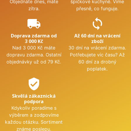
Objednáte dnes, máte
špičkové kuchyně. Víme
zítra.
přesně, co funguje.
local_shipping
sync
Doprava zdarma od
Až 60 dní na vrácení
3 000 Kč
zboží
Nad 3 000 Kč máte
30 dní na vrácení zdarma.
dopravu zdarma. Ostatní
Potřebujete víc času? Až
objednávky už od 79 Kč.
60 dní za drobný
poplatek.
verified_user
Skvělá zákaznická
podpora
Kdykoliv poradíme s
výběrem a zodpovíme
každou otázku. Sortiment
známe poslepu.