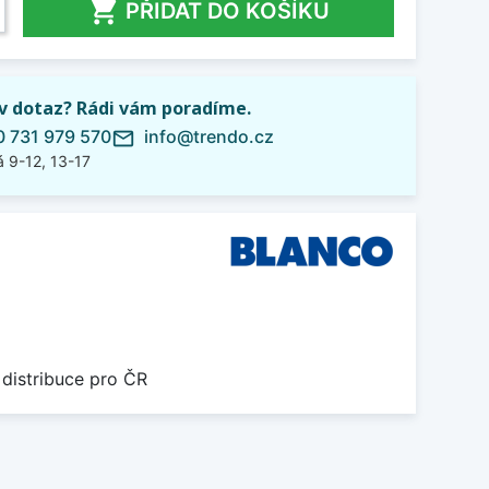

PŘIDAT DO KOŠÍKU
iv dotaz? Rádi vám poradíme.
 731 979 570
info@trendo.cz
mail_outline
 9-12, 13-17
 distribuce pro ČR