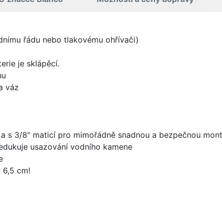
odnímu řádu nebo tlakovému ohřívači)
rie je sklápěcí.
nu
a váz
 a s 3/8" maticí pro mimořádně snadnou a bezpečnou mon
redukuje usazování vodního kamene
e
 6,5 cm!