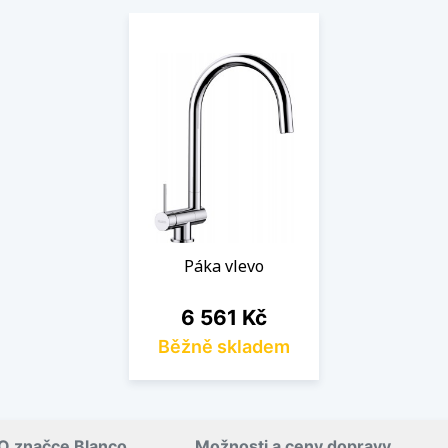
Páka vlevo
Cena
6 561 Kč
Běžně skladem
O značce Blanco
Možnosti a ceny dopravy