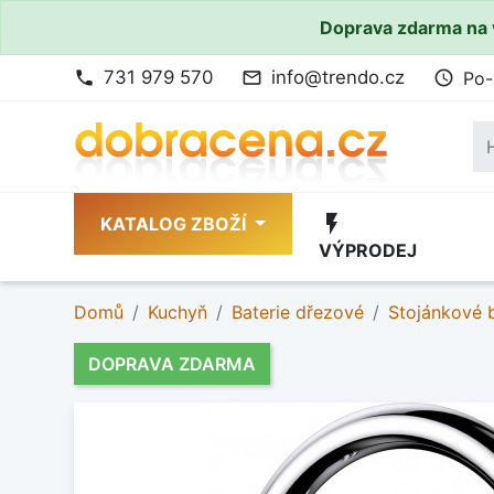
Doprava zdarma na 
731 979 570
info@trendo.cz
Po-
phone
mail_outline
access_time
flash_on
KATALOG ZBOŽÍ
VÝPRODEJ
Domů
Kuchyň
Baterie dřezové
Stojánkové 
DOPRAVA ZDARMA