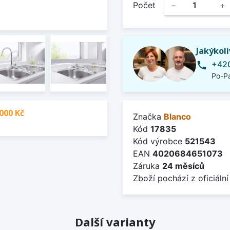
Počet
−
+
Jakýkol
+420
phone
Po-Pá
000 Kč
Značka
Blanco
Kód
17835
Kód výrobce
521543
EAN
4020684651073
Záruka
24 měsíců
Zboží pochází z oficiální
Další varianty