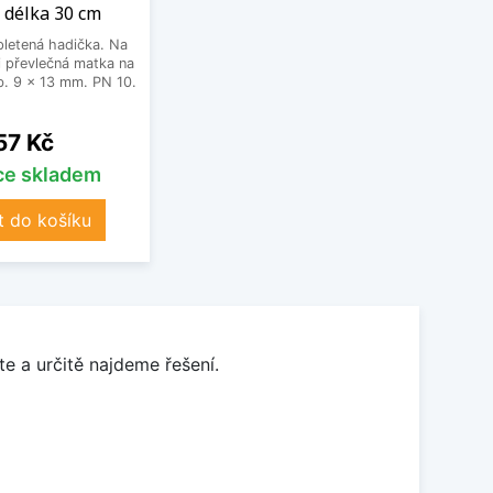
 délka 30 cm
letená hadička. Na
 převlečná matka na
. 9 x 13 mm. PN 10.
Cena
57 Kč
íce skladem
t do košíku
e a určitě najdeme řešení.