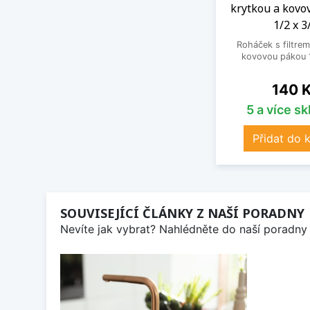
krytkou a kovo
1/2 x 3
Roháček s filtrem
kovovou pákou 1
Cena
140 
5 a více s
Přidat do 
SOUVISEJÍCÍ ČLÁNKY Z NAŠÍ PORADNY
Nevíte jak vybrat? Nahlédněte do naší poradny 