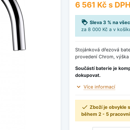
6 561 Kč
s DP
loyalty
Sleva 3 % na všec
za 8 000 Kč a v koší
Stojánková dřezová bate
provedení Chrom, výška
Součástí baterie je komp
dokupovat.
expand_more
Více informací

Zboží je obvykle
během 2 - 5 pracovní