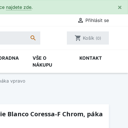
×
kce
najdete zde
.

Přihlásit se

shopping_cart
Košík
(0)
ORADNA
VŠE O
KONTAKT
NÁKUPU
páka vpravo
ie Blanco Coressa-F Chrom, páka