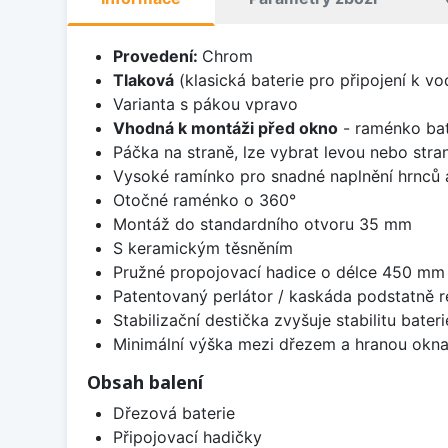
Provedení:
Chrom
Tlaková
(klasická baterie pro připojení k v
Varianta s pákou vpravo
Vhodná k montáži před okno
- raménko bate
Páčka na straně, lze vybrat levou nebo stra
Vysoké ramínko pro snadné naplnění hrnců 
Otočné raménko o 360°
Montáž do standardního otvoru 35 mm
S keramickým těsněním
Pružné propojovací hadice o délce 450 mm
Patentovaný perlátor / kaskáda podstatně 
Stabilizační destička zvyšuje stabilitu bateri
Minimální výška mezi dřezem a hranou okna
Obsah balení
Dřezová baterie
Připojovací hadičky