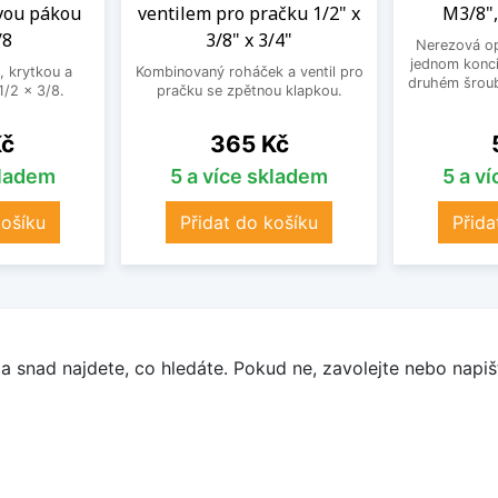
vou pákou
ventilem pro pračku 1/2" x
M3/8",
/8
3/8" x 3/4"
Nerezová op
jednom konci
, krytkou a
Kombinovaný roháček a ventil pro
druhém šroub
/2 x 3/8.
pračku se zpětnou klapkou.
Cena
Kč
365 Kč
kladem
5 a více skladem
5 a v
košíku
Přidat do košíku
Přida
a snad najdete, co hledáte. Pokud ne, zavolejte nebo napišt