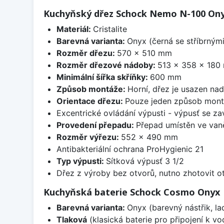
Kuchyňský dřez Schock Nemo N-100 Ony
Materiál:
Cristalite
Barevná varianta:
Onyx (černá se stříbrným
Rozměr dřezu:
570 x 510 mm
Rozměr dřezové nádoby:
513 x 358 x 180
Minimální šířka skříňky:
600 mm
Způsob montáže:
Horní, dřez je usazen na
Orientace dřezu:
Pouze jeden způsob mon
Excentrické ovládání výpusti - výpusť se zav
Provedení přepadu:
Přepad umístěn ve van
Rozměr výřezu:
552 x 490 mm
Antibakteriální ochrana ProHygienic 21
Typ výpusti:
Sítková výpusť 3 1/2
Dřez z výroby bez otvorů, nutno zhotovit ot
Kuchyňská baterie Schock Cosmo Onyx
Barevná varianta:
Onyx (barevný nástřik, la
Tlaková
(klasická baterie pro připojení k v