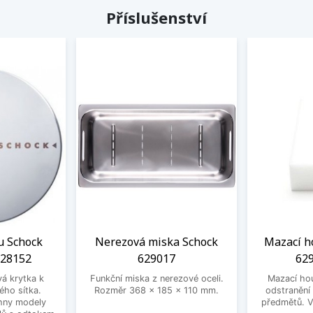
Příslušenství
u Schock
Nerezová miska Schock
Mazací h
628152
629017
629
vá krytka k
Funkční miska z nerezové oceli.
Mazací ho
ého sítka.
Rozměr 368 x 185 x 110 mm.
odstranění
hny modely
předmětů. V 