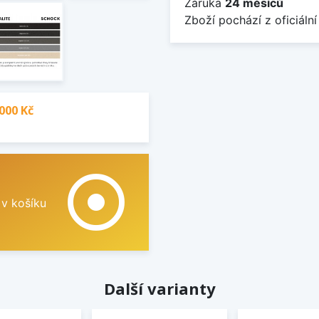
Záruka
24 měsíců
Zboží pochází z oficiální
000 Kč
adjust
 v košíku
Další varianty