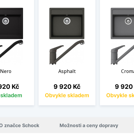
Nero
Asphalt
Crom
na
Cena
Cena
920 Kč
9 920 Kč
9 920
s skladem
Obvykle skladem
Obvykle s
O značce Schock
Možnosti a ceny dopravy