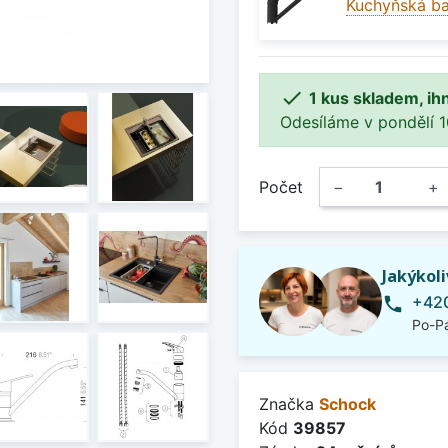
Kuchyňská b

1 kus skladem, ih
Odesíláme v pondělí 10.
Počet
−
+
Jakýkol
+420
phone
Po-Pá
Značka
Schock
Kód
39857