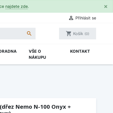
×
kce
najdete zde
.

Přihlásit se

shopping_cart
Košík
(0)
ORADNA
VŠE O
KONTAKT
NÁKUPU
 (dřez Nemo N-100 Onyx +