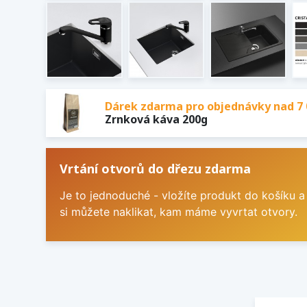
Dárek zdarma pro objednávky nad 7 
Zrnková káva 200g
Vrtání otvorů do dřezu zdarma
Je to jednoduché - vložíte produkt do košíku a
si můžete naklikat, kam máme vyvrtat otvory.