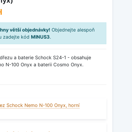
nyx)
H
hny větší objednávky!
Objednejte alespoň
ku zadejte kód
MINUS3
.
řezu a baterie Schock S24-1 - obsahuje
mo N-100 Onyx a baterii Cosmo Onyx.
ez Schock Nemo N-100 Onyx, horní