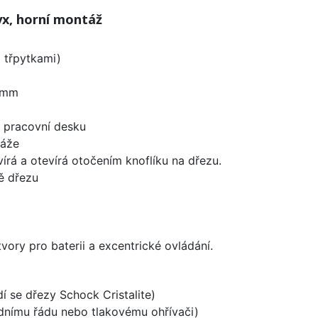
x, horní montáž
i třpytkami)
 mm
d pracovní desku
táže
írá a otevírá otočením knoflíku na dřezu.
ě dřezu
vory pro baterii a excentrické ovládání.
dí se dřezy Schock Cristalite)
odnímu řádu nebo tlakovému ohřívači)