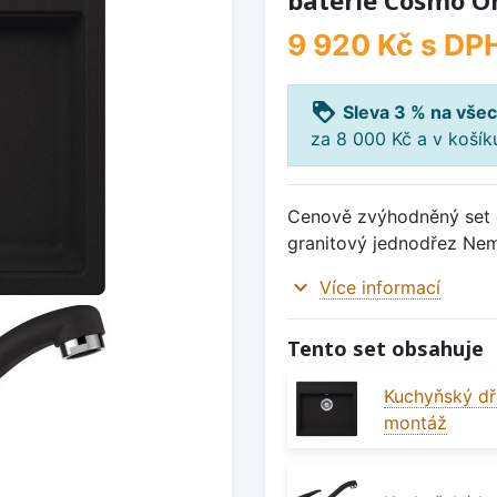
baterie Cosmo O
9 920 Kč
s DP
loyalty
Sleva 3 % na všec
za 8 000 Kč a v koší
Cenově zvýhodněný set d
granitový jednodřez Ne
expand_more
Více informací
Tento set obsahuje
Kuchyňský dř
montáž