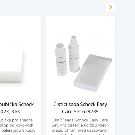

oubička Schock
Čistící sada Schock Easy
Filt
023, 3 ks
Care Set 629735
S
ubička pro snadné
Čistící sada Schock Easy Care
Filtr
 stop od kovových
Set. Pro čištění a údržbu všech
100,
balení jsou 3 kusy.
dřezů. Chrání před usazováním
kartuš