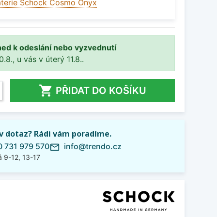
aterie Schock Cosmo Onyx
ned k odeslání nebo vyzvednutí
8., u vás v úterý 11.8..

PŘIDAT DO KOŠÍKU
iv dotaz? Rádi vám poradíme.
 731 979 570
info@trendo.cz
mail_outline
 9-12, 13-17