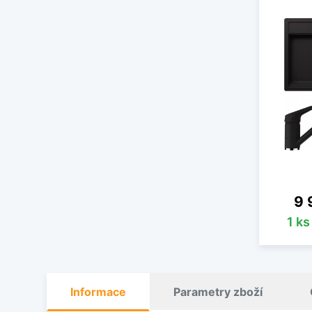
Ce
9 
1 k
Informace
Parametry zboží