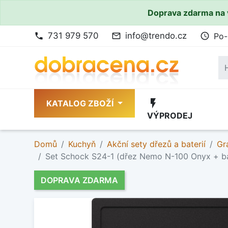
Doprava zdarma na 
731 979 570
info@trendo.cz
Po-
phone
mail_outline
access_time
flash_on
KATALOG ZBOŽÍ
VÝPRODEJ
Domů
Kuchyň
Akční sety dřezů a baterií
Gr
Set Schock S24-1 (dřez Nemo N-100 Onyx + b
DOPRAVA ZDARMA