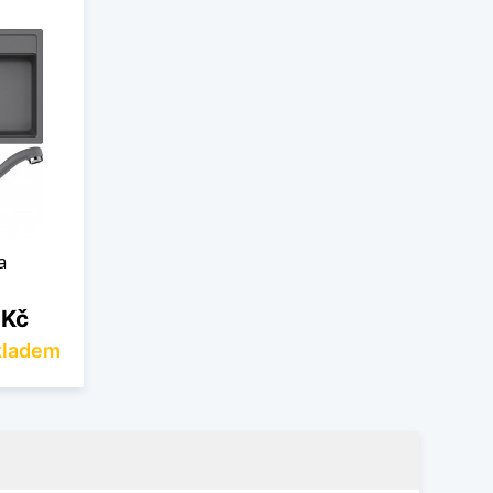
a
 Kč
kladem