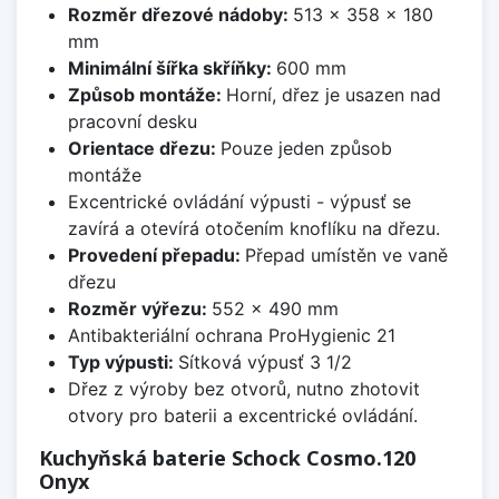
Rozměr dřezové nádoby:
513 x 358 x 180
mm
Minimální šířka skříňky:
600 mm
Způsob montáže:
Horní, dřez je usazen nad
pracovní desku
Orientace dřezu:
Pouze jeden způsob
montáže
Excentrické ovládání výpusti - výpusť se
zavírá a otevírá otočením knoflíku na dřezu.
Provedení přepadu:
Přepad umístěn ve vaně
dřezu
Rozměr výřezu:
552 x 490 mm
Antibakteriální ochrana ProHygienic 21
Typ výpusti:
Sítková výpusť 3 1/2
Dřez z výroby bez otvorů, nutno zhotovit
otvory pro baterii a excentrické ovládání.
Kuchyňská baterie Schock Cosmo.120
Onyx