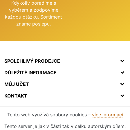
Kdykoliv poradíme s
výběrem a zodpovíme
každou otázku. Sortiment
známe poslepu.
SPOLEHLIVÝ PRODEJCE
DŮLEŽITÉ INFORMACE
MŮJ ÚČET
KONTAKT
Tento web využívá soubory cookies –
více informací
Tento server je jak v části tak v celku autorským dílem.