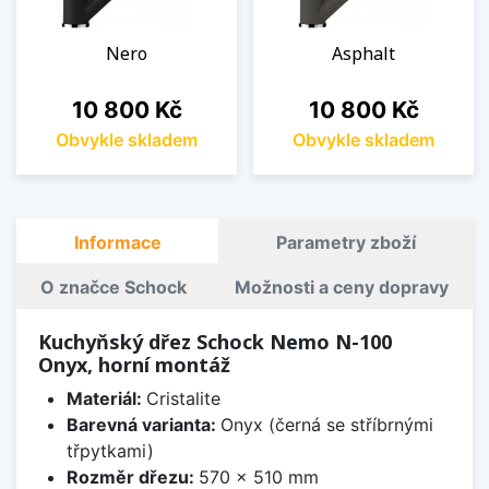
Nero
Asphalt
Cena
Cena
10 800 Kč
10 800 Kč
Obvykle skladem
Obvykle skladem
Informace
Parametry zboží
O značce Schock
Možnosti a ceny dopravy
Kuchyňský dřez Schock Nemo N-100
Onyx, horní montáž
Materiál:
Cristalite
Barevná varianta:
Onyx (černá se stříbrnými
třpytkami)
Rozměr dřezu:
570 x 510 mm