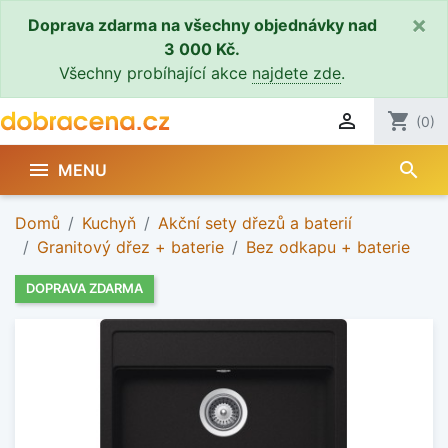
×
Doprava zdarma na všechny objednávky nad
3 000 Kč.
Všechny probíhající akce
najdete zde
.

shopping_cart
(0)
search

MENU
Domů
Kuchyň
Akční sety dřezů a baterií
Granitový dřez + baterie
Bez odkapu + baterie
DOPRAVA ZDARMA