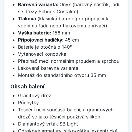
Barevná varianta:
Onyx (barevný nástřik, ladí
se dřezy Schock Cristalite)
Tlaková
(klasická baterie pro připojení k
vodnímu řádu nebo tlakovému ohřívači)
Výška baterie:
156 mm
Připojovací hadičky:
45 cm
Baterie je otočná o 140°
Vytahovací koncovka
Přepínač mezi normálním proudem a sprchou
Lakovaná barevná varianta
Montáž do standardního otvoru 35 mm
Obsah balení
Granitový dřez
Příchytky
Těsnění není součástí balení, u granitových
dřezů se jako těsnění používá silikon
Diamantový vrták SB Light
Odtokové armatury, sítko/zátka, excentrické