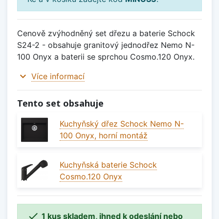
Cenově zvýhodněný set dřezu a baterie Schock
S24-2 - obsahuje granitový jednodřez Nemo N-
100 Onyx a baterii se sprchou Cosmo.120 Onyx.
expand_more
Více informací
Tento set obsahuje
Kuchyňský dřez Schock Nemo N-
100 Onyx, horní montáž
Kuchyňská baterie Schock
Cosmo.120 Onyx

1 kus skladem, ihned k odeslání nebo