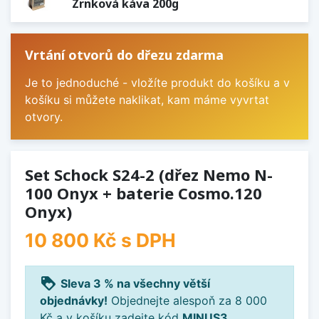
Zrnková káva 200g
Vrtání otvorů do dřezu zdarma
Je to jednoduché - vložíte produkt do košíku a v
košíku si můžete naklikat, kam máme vyvrtat
otvory.
Set Schock S24-2 (dřez Nemo N-
100 Onyx + baterie Cosmo.120
Onyx)
10 800 Kč
s DPH
loyalty
Sleva 3 % na všechny větší
objednávky!
Objednejte alespoň za 8 000
Kč a v košíku zadejte kód
MINUS3
.