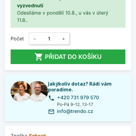
vyzvednutí
Odesíláme v pondělí 10.8., u vás v úterý
11.8..
Počet
−
+

PŘIDAT DO KOŠÍKU
Jakýkoliv dotaz? Rádi vám
poradíme.
+420 731 979 570
phone
Po-Pá 9-12, 13-17
info@trendo.cz
mail_outline
Značka
Schock