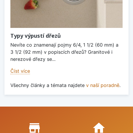
Typy výpustí dřezů
Nevíte co znamenají pojmy 6/4, 1 1/2 (60 mm) a
3 1/2 (92 mm) v popiscích dřezů? Granitové i
nerezové dřezy se...
Číst více
Všechny články a témata najdete
v naší poradně
.
Proč nakupovat u nás?
store_mall_directory
home