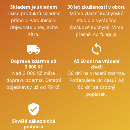
Skladem je skladem
30 let zkušeností v oboru
Tisíce produktů skladem
Máme vlastní kuchyňské
přímo v Pardubicích.
studio a vyrábíme
Objednáte dnes, máte
špičkové kuchyně. Víme
zítra.
přesně, co funguje.
local_shipping
sync
Doprava zdarma od
Až 60 dní na vrácení
3 000 Kč
zboží
Nad 3 000 Kč máte
30 dní na vrácení zdarma.
dopravu zdarma. Ostatní
Potřebujete víc času? Až
objednávky už od 79 Kč.
60 dní za drobný
poplatek.
verified_user
Skvělá zákaznická
podpora