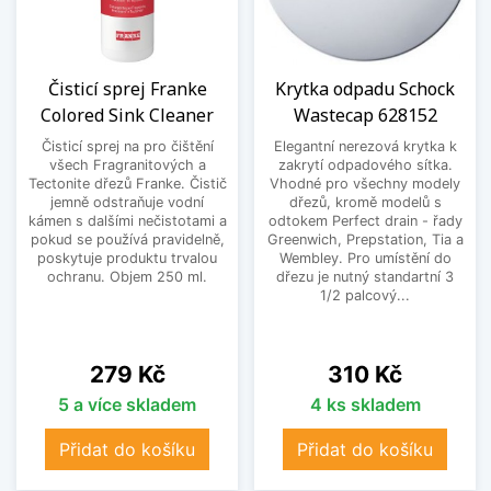
Čisticí sprej Franke
Krytka odpadu Schock
Colored Sink Cleaner
Wastecap 628152
Čisticí sprej na pro čištění
Elegantní nerezová krytka k
všech Fragranitových a
zakrytí odpadového sítka.
Tectonite dřezů Franke. Čistič
Vhodné pro všechny modely
jemně odstraňuje vodní
dřezů, kromě modelů s
kámen s dalšími nečistotami a
odtokem Perfect drain - řady
pokud se používá pravidelně,
Greenwich, Prepstation, Tia a
poskytuje produktu trvalou
Wembley. Pro umístění do
ochranu. Objem 250 ml.
dřezu je nutný standartní 3
1/2 palcový...
Cena
Cena
279 Kč
310 Kč
5 a více skladem
4 ks skladem
Přidat do košíku
Přidat do košíku