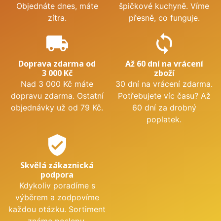
Objednáte dnes, máte
špičkové kuchyně. Víme
zítra.
přesně, co funguje.
local_shipping
sync
Doprava zdarma od
Až 60 dní na vrácení
3 000 Kč
zboží
Nad 3 000 Kč máte
30 dní na vrácení zdarma.
dopravu zdarma. Ostatní
Potřebujete víc času? Až
objednávky už od 79 Kč.
60 dní za drobný
poplatek.
verified_user
Skvělá zákaznická
podpora
Kdykoliv poradíme s
výběrem a zodpovíme
každou otázku. Sortiment