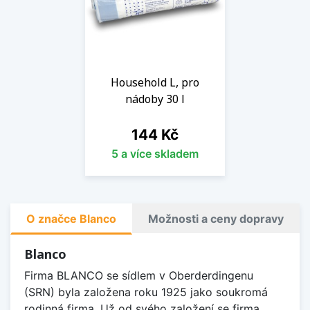
Household L, pro
nádoby 30 l
Cena
144 Kč
5 a více skladem
O značce Blanco
Možnosti a ceny dopravy
Blanco
Firma BLANCO se sídlem v Oberderdingenu
(SRN) byla založena roku 1925 jako soukromá
rodinná firma. Už od svého založení se firma