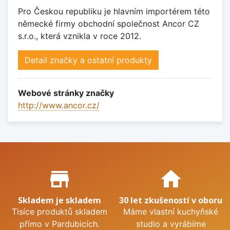
Pro Českou republiku je hlavním importérem této
německé firmy obchodní společnost Ancor CZ
s.r.o., která vznikla v roce 2012.
Detail značky a ostatní produkty
Webové stránky značky
http://www.ancor.cz/
Proč nakupovat u nás?
store_mall_directory
home
Skladem je skladem
30 let zkušeností v oboru
Tisíce produktů skladem
Máme vlastní kuchyňské
přímo v Pardubicích.
studio a vyrábíme