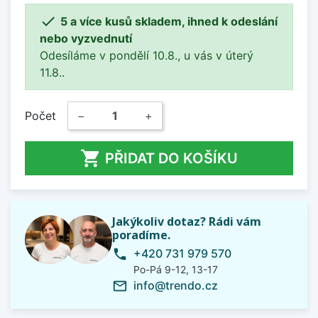

5 a více kusů skladem, ihned k odeslání
nebo vyzvednutí
Odesíláme v pondělí 10.8., u vás v úterý
11.8..
Počet
−
+

PŘIDAT DO KOŠÍKU
Jakýkoliv dotaz? Rádi vám
poradíme.
+420 731 979 570
phone
Po-Pá 9-12, 13-17
info@trendo.cz
mail_outline