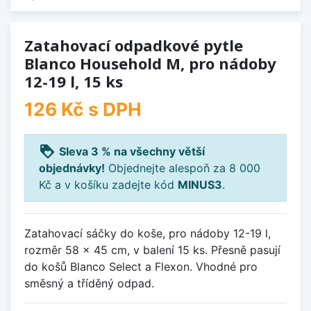
Zatahovací odpadkové pytle
Blanco Household M, pro nádoby
12-19 l, 15 ks
126 Kč
s DPH
loyalty
Sleva 3 % na všechny větší
objednávky!
Objednejte alespoň za 8 000
Kč a v košíku zadejte kód
MINUS3
.
Zatahovací sáčky do koše, pro nádoby 12-19 l,
rozměr 58 x 45 cm, v balení 15 ks. Přesně pasují
do košů Blanco Select a Flexon. Vhodné pro
směsný a tříděný odpad.