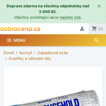
×
Doprava zdarma na všechny objednávky nad
3 000 Kč.
Všechny probíhající akce
najdete zde
.

shopping_cart
(0)
search

MENU
Domů
Kuchyň
Odpadkové koše
Doplňky a náhradní díly