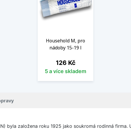
Household M, pro
nádoby 15-19 l
Cena
126 Kč
5 a více skladem
opravy
 byla založena roku 1925 jako soukromá rodinná firma. Už