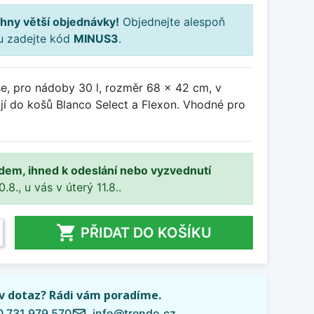
hny větší objednávky!
Objednejte alespoň
ku zadejte kód
MINUS3
.
e, pro nádoby 30 l, rozměr 68 x 42 cm, v
ují do košů Blanco Select a Flexon. Vhodné pro
adem, ihned k odeslání nebo vyzvednutí
8., u vás v úterý 11.8..

PŘIDAT DO KOŠÍKU
iv dotaz? Rádi vám poradíme.
 731 979 570
info@trendo.cz