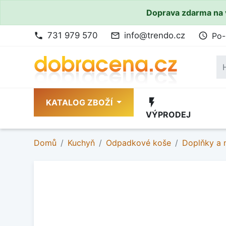
Doprava zdarma na 
731 979 570
info@trendo.cz
Po-
phone
mail_outline
access_time
flash_on
KATALOG ZBOŽÍ
VÝPRODEJ
Domů
Kuchyň
Odpadkové koše
Doplňky a n