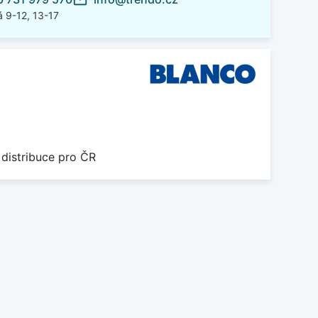
mail_outline
 9-12, 13-17
 distribuce pro ČR