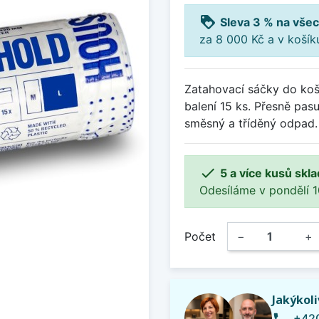
loyalty
Sleva 3 % na všec
za 8 000 Kč a v koší
Zatahovací sáčky do koš
balení 15 ks. Přesně pas
směsný a tříděný odpad.

5 a více kusů skl
Odesíláme v pondělí 10.
Počet
−
+
Jakýkol
+420