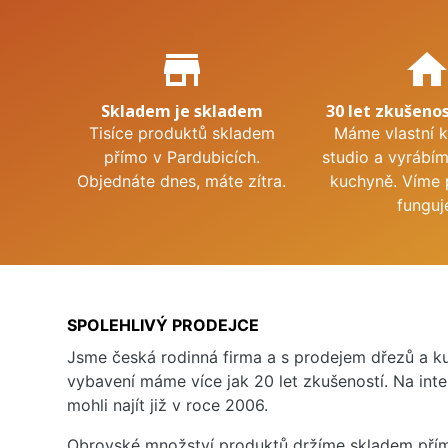
Proč nakupovat u nás?
store_mall_directory
hom
Skladem je skladem
30 let zkušenos
Tisíce produktů skladem
Máme vlastní 
přímo v Pardubicích.
studio a vyrábí
Objednáte dnes, máte zítra.
kuchyně. Víme 
funguj
SPOLEHLIVÝ PRODEJCE
Jsme česká rodinná firma a s prodejem dřezů a 
vybavení máme více jak 20 let zkušeností. Na inte
mohli najít již v roce 2006.
Obrovské množství produktů držíme skladem přím