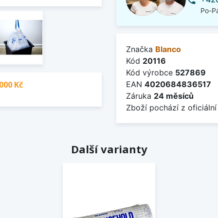
phone
Po-Pá
Značka
Blanco
Kód
20116
Kód výrobce
527869
000 Kč
EAN
4020684836517
Záruka
24 měsíců
Zboží pochází z oficiální
Další varianty