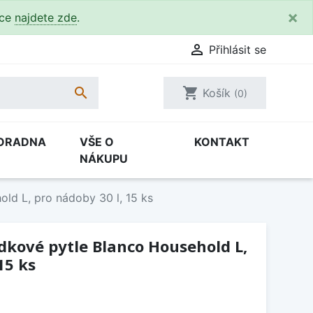
×
kce
najdete zde
.

Přihlásit se

shopping_cart
Košík
(0)
ORADNA
VŠE O
KONTAKT
NÁKUPU
ld L, pro nádoby 30 l, 15 ks
kové pytle Blanco Household L,
15 ks