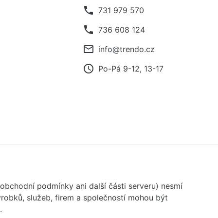
phone
731 979 570
phone
736 608 124
mail_outline
info@trendo.cz
access_time
Po-Pá 9-12, 13-17
 obchodní podmínky ani další části serveru) nesmí
robků, služeb, firem a společností mohou být
.