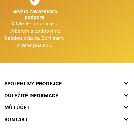
Skvělá zákaznická
podpora
Kdykoliv poradíme s
výběrem a zodpovíme
každou otázku. Sortiment
známe poslepu.
SPOLEHLIVÝ PRODEJCE
DŮLEŽITÉ INFORMACE
MŮJ ÚČET
KONTAKT