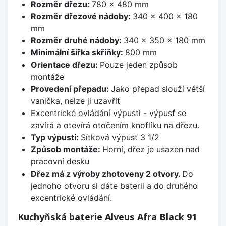
Rozměr dřezu:
780 x 480 mm
Rozměr dřezové nádoby:
340 x 400 x 180
mm
Rozměr druhé nádoby:
340 x 350 x 180 mm
Minimální šířka skříňky:
800 mm
Orientace dřezu:
Pouze jeden způsob
montáže
Provedení přepadu:
Jako přepad slouží větší
vanička, nelze ji uzavřít
Excentrické ovládání výpusti - výpusť se
zavírá a otevírá otočením knoflíku na dřezu.
Typ výpusti:
Sítková výpusť 3 1/2
Způsob montáže:
Horní, dřez je usazen nad
pracovní desku
Dřez má z výroby zhotoveny 2 otvory.
Do
jednoho otvoru si dáte baterii a do druhého
excentrické ovládání.
Kuchyňská baterie Alveus Afra Black 91