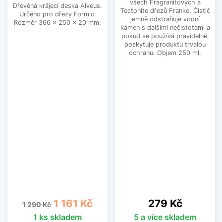
všech Fragranitových a
Dřevěná krájecí deska Alveus.
Tectonite dřezů Franke. Čistič
Určeno pro dřezy Formic.
jemně odstraňuje vodní
Rozměr 366 x 250 x 20 mm.
kámen s dalšími nečistotami a
pokud se používá pravidelně,
poskytuje produktu trvalou
ochranu. Objem 250 ml.
Běžná cena
Cena
Cena
1 161 Kč
279 Kč
1 290 Kč
1 ks skladem
5 a více skladem