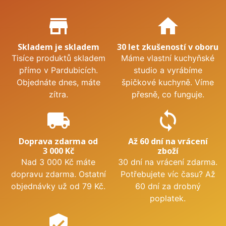
Proč nakupovat u nás?
store_mall_directory
home
Skladem je skladem
30 let zkušeností v oboru
Tisíce produktů skladem
Máme vlastní kuchyňské
přímo v Pardubicích.
studio a vyrábíme
Objednáte dnes, máte
špičkové kuchyně. Víme
zítra.
přesně, co funguje.
local_shipping
sync
Doprava zdarma od
Až 60 dní na vrácení
3 000 Kč
zboží
Nad 3 000 Kč máte
30 dní na vrácení zdarma.
dopravu zdarma. Ostatní
Potřebujete víc času? Až
objednávky už od 79 Kč.
60 dní za drobný
poplatek.
verified_user