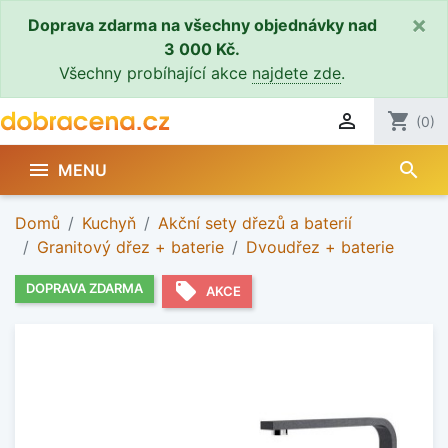
×
Doprava zdarma na všechny objednávky nad
3 000 Kč.
Všechny probíhající akce
najdete zde
.

shopping_cart
(0)
search

MENU
Domů
Kuchyň
Akční sety dřezů a baterií
Granitový dřez + baterie
Dvoudřez + baterie
local_offer
DOPRAVA ZDARMA
AKCE