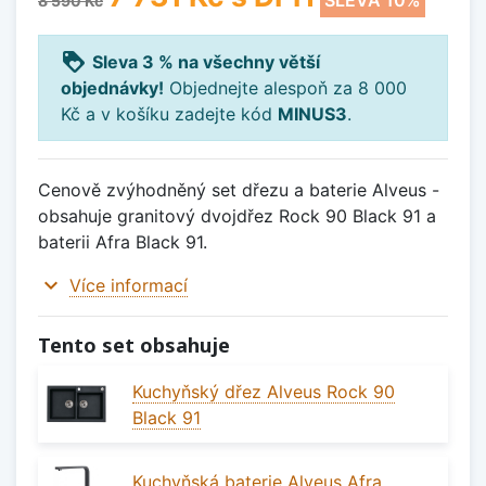
SLEVA 10%
8 590 Kč
loyalty
Sleva 3 % na všechny větší
objednávky!
Objednejte alespoň za 8 000
Kč a v košíku zadejte kód
MINUS3
.
Cenově zvýhodněný set dřezu a baterie Alveus -
obsahuje granitový dvojdřez Rock 90 Black 91 a
baterii Afra Black 91.
expand_more
Více informací
Tento set obsahuje
Kuchyňský dřez Alveus Rock 90
Black 91
Kuchyňská baterie Alveus Afra