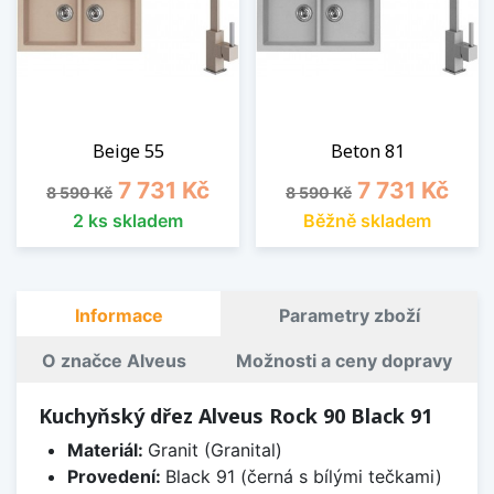
Beige 55
Beton 81
Běžná cena
Cena
Běžná cena
Cena
7 731 Kč
7 731 Kč
8 590 Kč
8 590 Kč
2 ks skladem
Běžně skladem
Informace
Parametry zboží
O značce Alveus
Možnosti a ceny dopravy
Kuchyňský dřez Alveus Rock 90 Black 91
Materiál:
Granit (Granital)
Provedení:
Black 91 (černá s bílými tečkami)