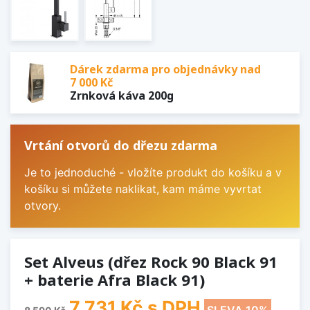
Dárek zdarma pro objednávky nad
7 000 Kč
Zrnková káva 200g
Vrtání otvorů do dřezu zdarma
Je to jednoduché - vložíte produkt do košíku a v
košíku si můžete naklikat, kam máme vyvrtat
otvory.
Set Alveus (dřez Rock 90 Black 91
+ baterie Afra Black 91)
7 731 Kč
s DPH