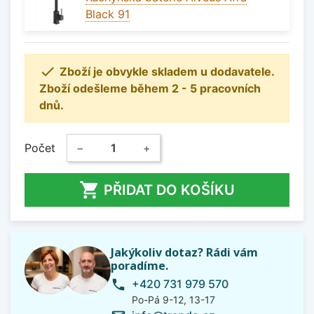
Black 91

Zboží je obvykle skladem u dodavatele.
Zboží odešleme během 2 - 5 pracovních
dnů.
Počet
−
+

PŘIDAT DO KOŠÍKU
Jakýkoliv dotaz? Rádi vám
poradíme.
+420 731 979 570
phone
Po-Pá 9-12, 13-17