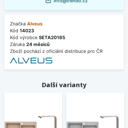
info@trendo.cz
mail_outline
Značka
Alveus
Kód
14023
Kód výrobce
SETA20185
Záruka
24 měsíců
Zboží pochází z oficiální distribuce pro ČR
Další varianty