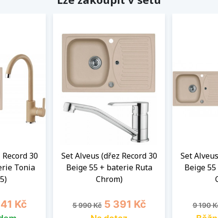
z Record 30
Set Alveus (dřez Record 30
Set Alveus
erie Tonia
Beige 55 + baterie Ruta
Beige 55
5)
Chrom)
a
Běžná cena
Cena
Běžná 
941 Kč
5 391 Kč
5 990 Kč
9 190 K