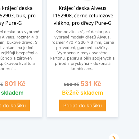
 krájecí deska
Krájecí deska Alveus
Dř
52903, buk, pro
1152908, černé celulózové
Alve
zy Pure-G
vlákno, pro dřezy Pure-G
cí deska pro vybrané
Kompozitní krájecí deska pro
Dřevěn
 Alveus, rozměr 418
vybrané modely dřezů Alveus,
model
mm, bukové dřevo. S
rozměr 470 x 230 x 6 mm, černé
x 250
i vlnkami na jedné
provedení, gumové nožičky.
S el
 zajišťují bezpečný a
Vyrobeno z recyklovaného
straně
 úchop a zároveň
kartonu, papíru a pilin spojených s
po
špičkovou kvalitu a
přírodní pryskyřicí - dokonalá
zdůr
oderní...
kombinace...
á cena
Cena
Běžná cena
Cena
B
801 Kč
531 Kč
Kč
590 Kč
1
s skladem
Běžně skladem
t do košíku
Přidat do košíku
