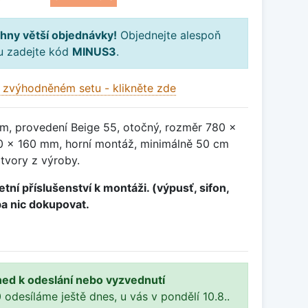
hny větší objednávky!
Objednejte alespoň
ku zadejte kód
MINUS3
.
 zvýhodněném setu - klikněte zde
m, provedení Beige 55, otočný, rozměr 780 x
 x 160 mm, horní montáž, minimálně 50 cm
otvory z výroby.
tní příslušenství k montáži. (výpusť, sifon,
ba nic dokupovat.
ned k odeslání nebo vyzvednutí
 odesíláme ještě dnes, u vás v pondělí 10.8..