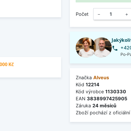
Počet
−
+
Jakýkol
+420
phone
Po-Pá
000 Kč
Značka
Alveus
Kód
12214
Kód výrobce
1130330
EAN
3838997425905
Záruka
24 měsíců
Zboží pochází z oficiální