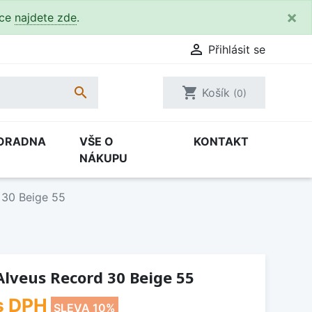
×
kce
najdete zde
.

Přihlásit se

shopping_cart
Košík
(0)
ORADNA
VŠE O
KONTAKT
NÁKUPU
 30 Beige 55
lveus Record 30 Beige 55
s DPH
SLEVA 10%