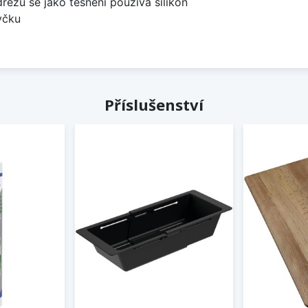
dřezů se jako těsnění používá silikon
yčku
Příslušenství