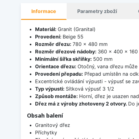
Informace
Parametry zboží
Materiál:
Granit (Granital)
Provedení:
Beige 55
Rozměr dřezu:
780 x 480 mm
Rozměr dřezové nádoby:
360 x 400 x 16
Minimální šířka skříňky:
500 mm
Orientace dřezu:
Otočný, vana dřezu může 
Provedení přepadu:
Přepad umístěn na odk
Excentrické ovládání výpusti - výpusť se zav
Typ výpusti:
Sítková výpusť 3 1/2
Způsob montáže:
Horní, dřez je usazen na
Dřez má z výroby zhotoveny 2 otvory.
Do j
Obsah balení
Granitový dřez
Příchytky