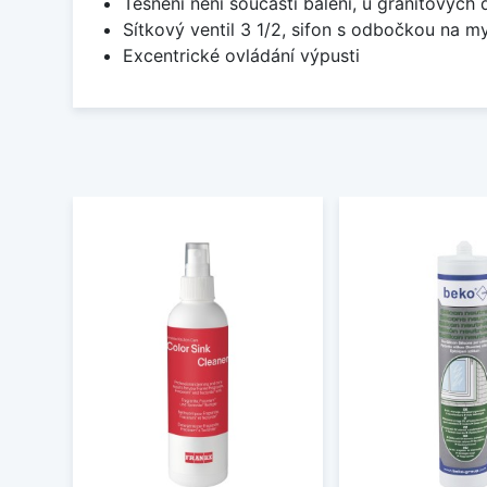
Těsnění není součástí balení, u granitových 
Sítkový ventil 3 1/2, sifon s odbočkou na m
Excentrické ovládání výpusti