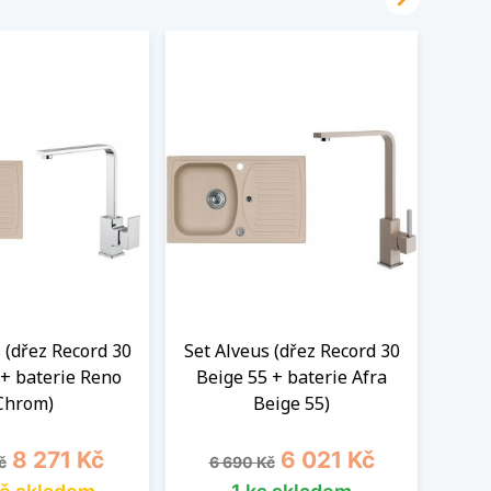
 (dřez Record 30
Set Alveus (dřez Record 30
Set 
 + baterie Reno
Beige 55 + baterie Afra
Bei
Chrom)
Beige 55)
cena
Cena
Běžná cena
Cena
B
8 271 Kč
6 021 Kč
č
6 690 Kč
4