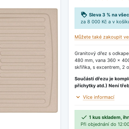
loyalty
Sleva 3 % na všec
za 8 000 Kč a v koší
Můžete také zakoupit ve
Granitový dřez s odkape
480 mm, vana 360 x 400
skříňka, s excentrem, 2 
Součástí dřezu je komple
příchytky atd.) Není tře
expand_more
Více informací

1 kus skladem, ih
Při objednání do 12:00