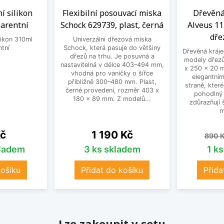
í silikon
Flexibilní posouvací miska
Dřevěná
arentní
Schock 629739, plast, černá
Alveus 11
dře
likon 310ml
Univerzální dřezová miska
ntní
Schock, která pasuje do většiny
Dřevěná kráje
dřezů na trhu. Je posuvná a
modely dřezů
nastavitelná v délce 403–494 mm,
x 250 x 20 
vhodná pro vaničky o šířce
elegantním
přibližně 300–480 mm. Plast,
straně, které
černé provedení, rozměr 403 x
pohodlný
180 x 89 mm. Z modelů...
zdůrazňují 
m
Cena
Běžn
Kč
1 190 Kč
890 
kladem
3 ks skladem
1 k
košíku
Přidat do košíku
Přida
Lze zakoupit v setu