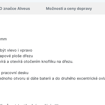
O značce Alveus
Možnosti a ceny dopravy
0 mm
být vlevo i vpravo
apové ploše dřezu
írá a otevírá otočením knoflíku na dřezu.
d pracovní desku
ednoho otvoru si dáte baterii a do druhého excentrické ovl