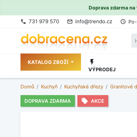
Doprava zdarma na 
731 979 570
info@trendo.cz
Po-
phone
mail_outline
access_time
flash_on
KATALOG ZBOŽÍ
VÝPRODEJ
Domů
Kuchyň
Kuchyňské dřezy
Granitové 
local_offer
DOPRAVA ZDARMA
AKCE