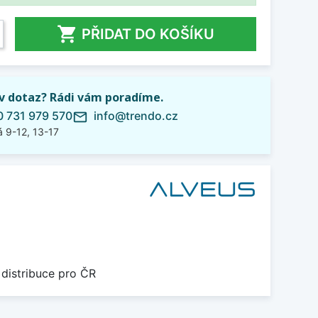

PŘIDAT DO KOŠÍKU
iv dotaz? Rádi vám poradíme.
 731 979 570
info@trendo.cz
mail_outline
 9-12, 13-17
 distribuce pro ČR