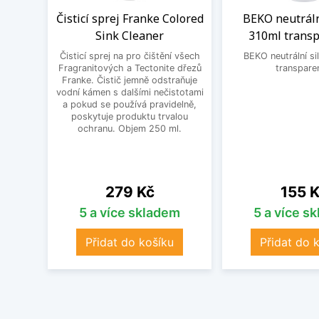
Čisticí sprej Franke Colored
BEKO neutráln
Sink Cleaner
310ml transp
Čisticí sprej na pro čištění všech
BEKO neutrální si
Fragranitových a Tectonite dřezů
transpare
Franke. Čistič jemně odstraňuje
vodní kámen s dalšími nečistotami
a pokud se používá pravidelně,
poskytuje produktu trvalou
ochranu. Objem 250 ml.
Cena
Cena
279 Kč
155 
5 a více skladem
5 a více s
Přidat do košíku
Přidat do 