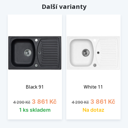
Další varianty
Black 91
White 11
Běžná cena
Cena
Běžná cena
Cena
3 861 Kč
3 861 Kč
4 290 Kč
4 290 Kč
1 ks skladem
Na dotaz