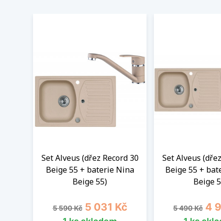
Set Alveus (dřez Record 30
Set Alveus (dře
Beige 55 + baterie Nina
Beige 55 + bat
Beige 55)
Beige 5
Běžná cena
Cena
Běžná cena
Cen
5 031 Kč
4 
5 590 Kč
5 490 Kč