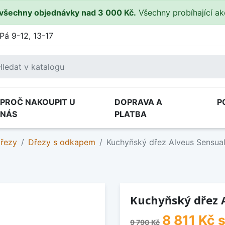
všechny objednávky nad 3 000 Kč.
Všechny probíhající a
Pá 9-12, 13-17
PROČ NAKOUPIT U
DOPRAVA A
P
NÁS
PLATBA
dřezy
Dřezy s odkapem
Kuchyňský dřez Alveus Sensual
Kuchyňský dřez A
8 811 Kč
s
9 790 Kč