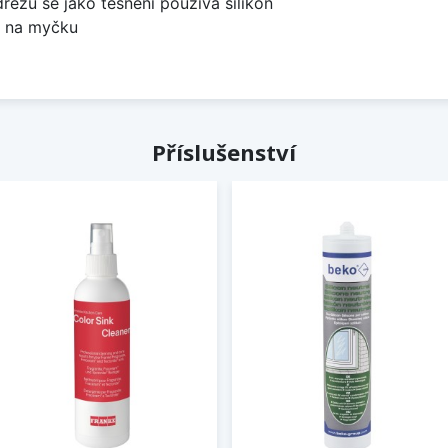
dřezů se jako těsnění používá silikon
u na myčku
Příslušenství