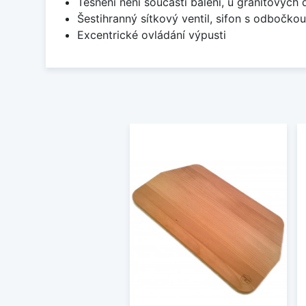
Těsnění není součástí balení, u granitových 
Šestihranný sítkový ventil, sifon s odbočko
Excentrické ovládání výpusti