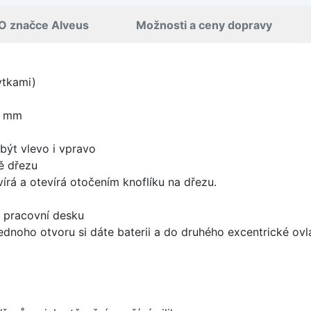
O značce Alveus
Možnosti a ceny dopravy
ytkami)
0 mm
být vlevo i vpravo
ě dřezu
írá a otevírá otočením knoflíku na dřezu.
d pracovní desku
ednoho otvoru si dáte baterii a do druhého excentrické ovl