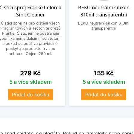
Čisticí sprej Franke Colored
BEKO neutrální silikon
Sink Cleaner
310ml transparentní
Čisticí sprej na pro čištění všech
BEKO neutrální silikon 310ml
Fragranitových a Tectonite dřezů
transparentní
Franke. Čistič jemně odstraňuje
vodní kámen s dalšími nečistotami
a pokud se používá pravidelně,
poskytuje produktu trvalou
ochranu. Objem 250 ml.
Cena
Cena
279 Kč
155 Kč
5 a více skladem
5 a více skladem
Přidat do košíku
Přidat do košíku
a snad najdete, co hledáte. Pokud ne, zavolejte nebo napišt