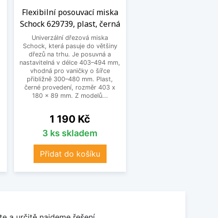
Flexibilní posouvací miska
Schock 629739, plast, černá
Univerzální dřezová miska
Schock, která pasuje do většiny
dřezů na trhu. Je posuvná a
nastavitelná v délce 403–494 mm,
vhodná pro vaničky o šířce
přibližně 300–480 mm. Plast,
černé provedení, rozměr 403 x
180 x 89 mm. Z modelů...
Cena
1 190 Kč
3 ks skladem
Přidat do košíku
e a určitě najdeme řešení.