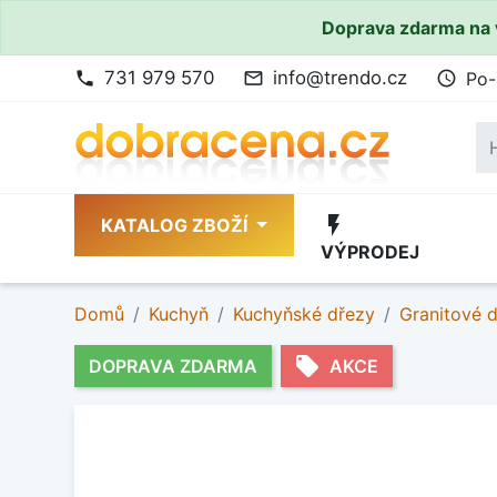
Doprava zdarma na 
731 979 570
info@trendo.cz
Po-
phone
mail_outline
access_time
flash_on
KATALOG ZBOŽÍ
VÝPRODEJ
Domů
Kuchyň
Kuchyňské dřezy
Granitové 
local_offer
DOPRAVA ZDARMA
AKCE