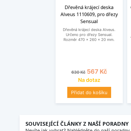
Dřevěná krájecí deska
Alveus 1110609, pro dřezy
Sensual
Dřevěná krájecí deska Alveus.
Určeno pro dřezy Sensual.
Rozměr 470 x 260 x 20 mm.
Běžná cena
Cena
567 Kč
630 Kč
Na dotaz
Přidat do košíku
SOUVISEJÍCÍ ČLÁNKY Z NAŠÍ PORADNY
Nevíte jak vybrat? Nahlédněte do naší poradny 