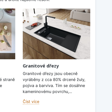
Granitové dřezy
k
Granitové dřezy jsou obecně
é straně
vyráběny z cca 80% drcené žuly,
je
pojiva a barviva. Tím se dosáhne
kameninovému povrchu,...
Číst více