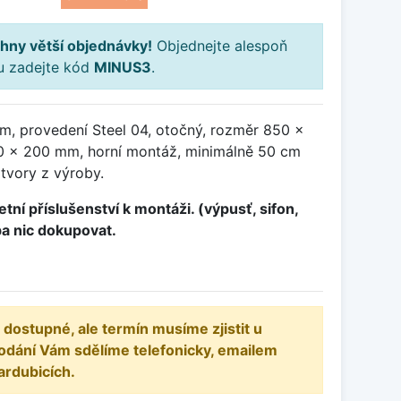
hny větší objednávky!
Objednejte alespoň
ku zadejte kód
MINUS3
.
m, provedení Steel 04, otočný, rozměr 850 x
 x 200 mm, horní montáž, minimálně 50 cm
otvory z výroby.
tní příslušenství k montáži. (výpusť, sifon,
ba nic dokupovat.
 dostupné, ale termín musíme zjistit u
odání Vám sdělíme telefonicky, emailem
ardubicích.