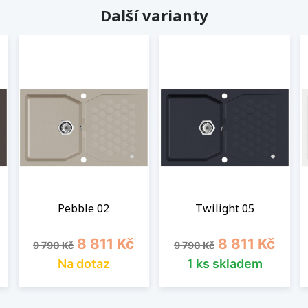
Další varianty
Pebble 02
Twilight 05
Běžná cena
Cena
Běžná cena
Cena
8 811 Kč
8 811 Kč
9 790 Kč
9 790 Kč
Na dotaz
1 ks skladem