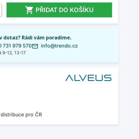

PŘIDAT DO KOŠÍKU
iv dotaz? Rádi vám poradíme.
 731 979 570
info@trendo.cz
mail_outline
 9-12, 13-17
 distribuce pro ČR