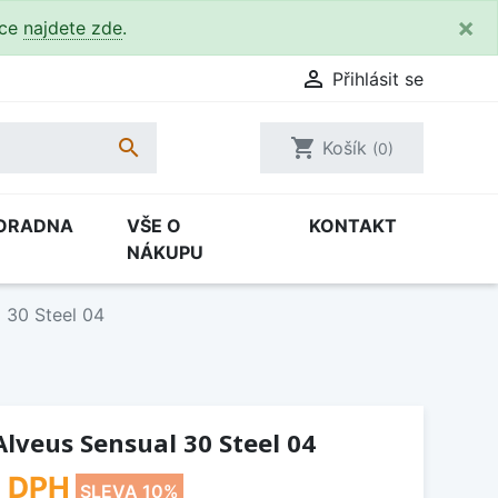
×
kce
najdete zde
.

Přihlásit se

shopping_cart
Košík
(0)
ORADNA
VŠE O
KONTAKT
NÁKUPU
 30 Steel 04
lveus Sensual 30 Steel 04
 DPH
SLEVA 10%