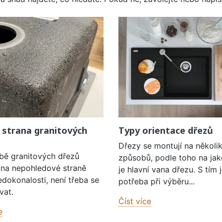
 strana granitových
Typy orientace dřezů
Dřezy se montují na několi
obě granitových dřezů
způsobů, podle toho na jak
í na nepohledové straně
je hlavní vana dřezu. S tím 
edokonalosti, není třeba se
potřeba při výběru...
vat.
Číst více
e