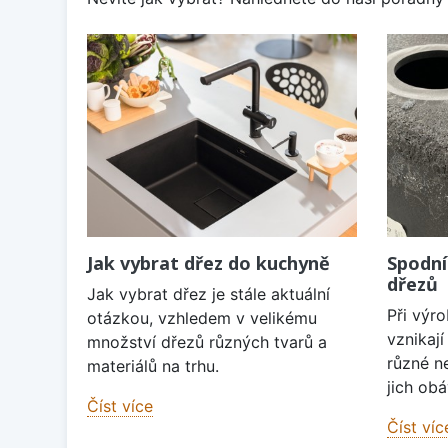
Jak vybrat dřez do kuchyně
Spodní
dřezů
Jak vybrat dřez je stále aktuální
Při výr
otázkou, vzhledem v velikému
vznikaj
množství dřezů různých tvarů a
různé n
materiálů na trhu.
jich obá
Číst více
Číst víc