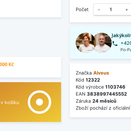
Počet
−
+
Jakýkol
+420
phone
Po-Pá
000 Kč
Značka
Alveus
Kód
12322
Kód výrobce
1103746
adjust
EAN
3838997445552
Záruka
24 měsíců
 v košíku
Zboží pochází z oficiální