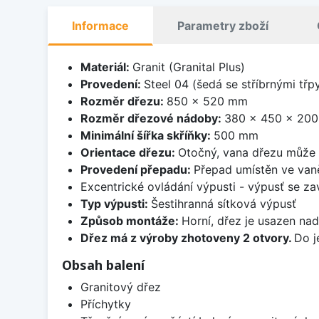
Informace
Parametry zboží
Materiál:
Granit (Granital Plus)
Provedení:
Steel 04 (šedá se stříbrnými třp
Rozměr dřezu:
850 x 520 mm
Rozměr dřezové nádoby:
380 x 450 x 20
Minimální šířka skříňky:
500 mm
Orientace dřezu:
Otočný, vana dřezu může 
Provedení přepadu:
Přepad umístěn ve van
Excentrické ovládání výpusti - výpusť se zav
Typ výpusti:
Šestihranná sítková výpusť
Způsob montáže:
Horní, dřez je usazen na
Dřez má z výroby zhotoveny 2 otvory.
Do j
Obsah balení
Granitový dřez
Příchytky