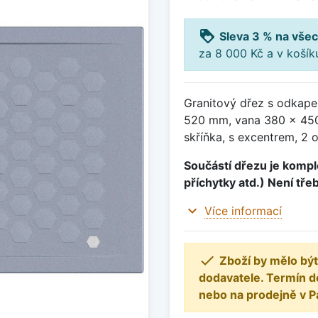
loyalty
Sleva 3 % na všec
za 8 000 Kč a v koší
Granitový dřez s odkape
520 mm, vana 380 x 450
skříňka, s excentrem, 2 
Součástí dřezu je komple
příchytky atd.) Není tře
expand_more
Více informací

Zboží by mělo být
dodavatele. Termín d
nebo na prodejně v P