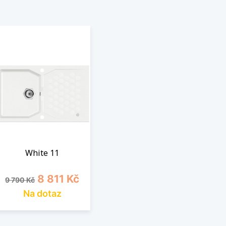
White 11
Běžná cena
Cena
8 811 Kč
9 790 Kč
Na dotaz