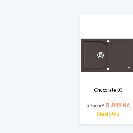
Chocolate 03
Běžná cena
Cena
8 811 Kč
9 790 Kč
Na dotaz