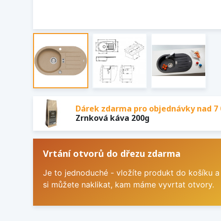
Dárek zdarma pro objednávky nad 7 
Zrnková káva 200g
Vrtání otvorů do dřezu zdarma
Je to jednoduché - vložíte produkt do košíku a
si můžete naklikat, kam máme vyvrtat otvory.