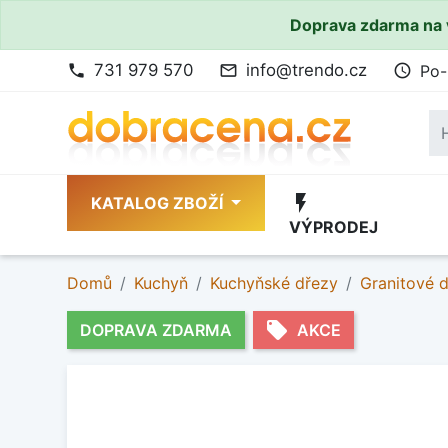
Doprava zdarma na 
731 979 570
info@trendo.cz
Po-
phone
mail_outline
access_time
flash_on
KATALOG ZBOŽÍ
VÝPRODEJ
Domů
Kuchyň
Kuchyňské dřezy
Granitové 
local_offer
DOPRAVA ZDARMA
AKCE