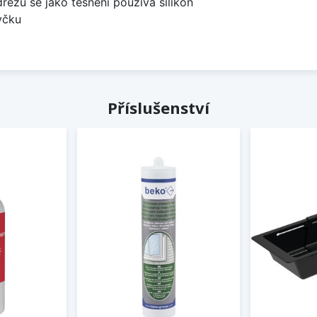
dřezů se jako těsnění používá silikon
yčku
Příslušenství