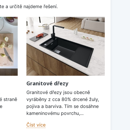
e a určitě najdeme řešení.
Granitové dřezy
k
Granitové dřezy jsou obecně
é straně
vyráběny z cca 80% drcené žuly,
je
pojiva a barviva. Tím se dosáhne
kameninovému povrchu,...
Číst více