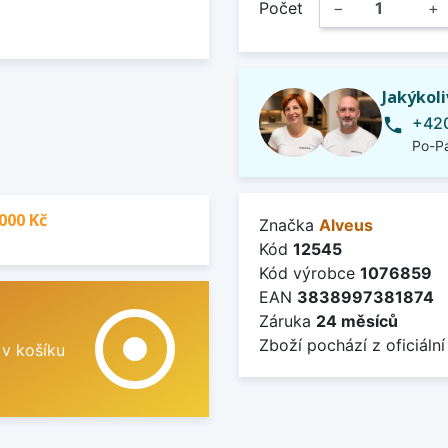
Počet
−
+
Jakýkol
+420
phone
Po-Pá
000 Kč
Značka
Alveus
Kód
12545
Kód výrobce
1076859
EAN
3838997381874
adjust
Záruka
24 měsíců
Zboží pochází z oficiální
 v košíku