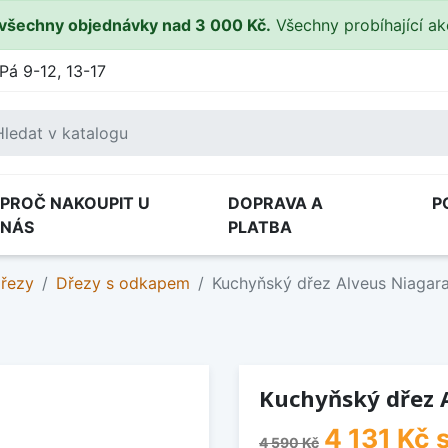
všechny objednávky nad 3 000 Kč.
Všechny probíhající a
Pá 9-12, 13-17
PROČ NAKOUPIT U
DOPRAVA A
P
NÁS
PLATBA
dřezy
Dřezy s odkapem
Kuchyňský dřez Alveus Niagar
Kuchyňský dřez A
4 131 Kč
s
4 590 Kč