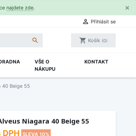
×
kce
najdete zde
.

Přihlásit se

shopping_cart
Košík
(0)
ORADNA
VŠE O
KONTAKT
NÁKUPU
a 40 Beige 55
lveus Niagara 40 Beige 55
 DPH
SLEVA 10%