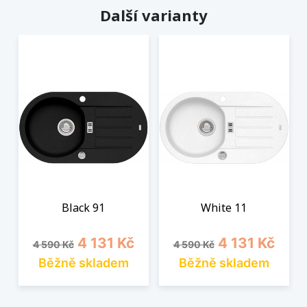
Další varianty
Black 91
White 11
Běžná cena
Cena
Běžná cena
Cena
4 131 Kč
4 131 Kč
4 590 Kč
4 590 Kč
Běžně skladem
Běžně skladem