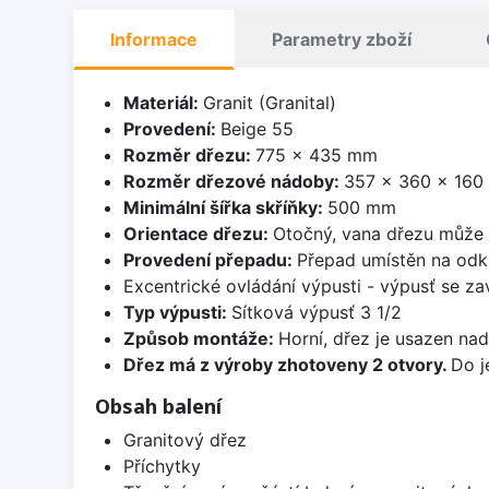
Informace
Parametry zboží
Materiál:
Granit (Granital)
Provedení:
Beige 55
Rozměr dřezu:
775 x 435 mm
Rozměr dřezové nádoby:
357 x 360 x 16
Minimální šířka skříňky:
500 mm
Orientace dřezu:
Otočný, vana dřezu může 
Provedení přepadu:
Přepad umístěn na odk
Excentrické ovládání výpusti - výpusť se zav
Typ výpusti:
Sítková výpusť 3 1/2
Způsob montáže:
Horní, dřez je usazen na
Dřez má z výroby zhotoveny 2 otvory.
Do j
Obsah balení
Granitový dřez
Příchytky