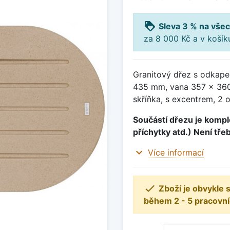
loyalty
Sleva 3 % na všec
za 8 000 Kč a v koší
Granitový dřez s odkape
435 mm, vana 357 x 360
skříňka, s excentrem, 2 
Součástí dřezu je komple
příchytky atd.) Není tře
expand_more
Více informací

Zboží je obvykle
během 2 - 5 pracovní