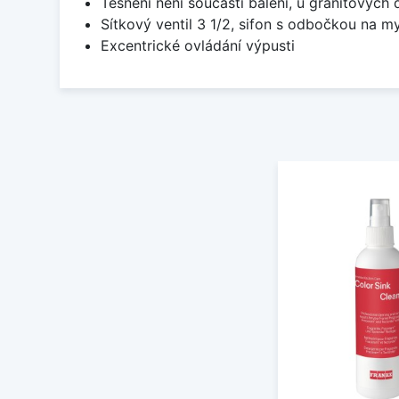
Těsnění není součástí balení, u granitových 
Sítkový ventil 3 1/2, sifon s odbočkou na m
Excentrické ovládání výpusti