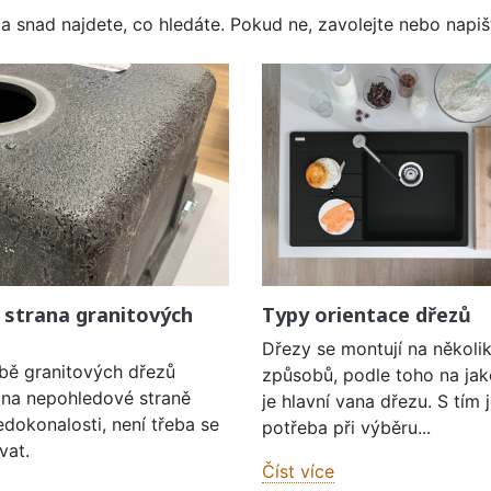
a snad najdete, co hledáte. Pokud ne, zavolejte nebo napišt
 strana granitových
Typy orientace dřezů
Dřezy se montují na několi
obě granitových dřezů
způsobů, podle toho na jak
í na nepohledové straně
je hlavní vana dřezu. S tím 
edokonalosti, není třeba se
potřeba při výběru...
vat.
Číst více