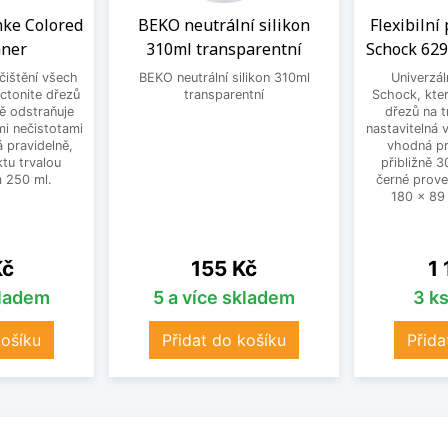
anke Colored
BEKO neutrální silikon
Flexibilní
aner
310ml transparentní
Schock 629
 čištění všech
BEKO neutrální silikon 310ml
Univerzál
ctonite dřezů
transparentní
Schock, kter
ně odstraňuje
dřezů na t
mi nečistotami
nastavitelná
 pravidelně,
vhodná pr
tu trvalou
přibližně 
 250 ml.
černé prove
180 x 89
Cena
Ce
Kč
155 Kč
1
kladem
5 a více skladem
3 k
košíku
Přidat do košíku
Přida