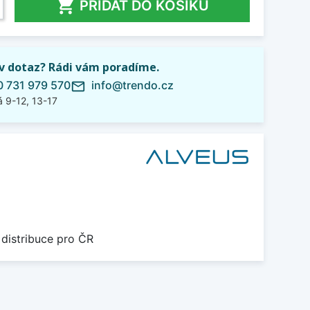

PŘIDAT DO KOŠÍKU
iv dotaz? Rádi vám poradíme.
 731 979 570
info@trendo.cz
mail_outline
 9-12, 13-17
 distribuce pro ČR