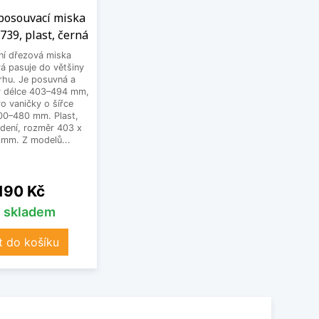
 posouvací miska
739, plast, černá
ní dřezová miska
á pasuje do většiny
rhu. Je posuvná a
 v délce 403–494 mm,
o vaničky o šířce
300–480 mm. Plast,
dení, rozměr 403 x
 mm. Z modelů...
na
 190 Kč
s skladem
t do košíku