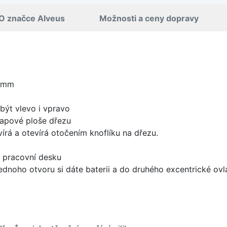
O značce Alveus
Možnosti a ceny dopravy
0 mm
být vlevo i vpravo
apové ploše dřezu
írá a otevírá otočením knoflíku na dřezu.
d pracovní desku
ednoho otvoru si dáte baterii a do druhého excentrické ovl