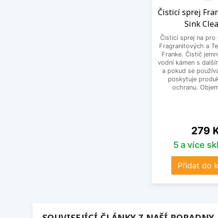
Čisticí sprej Fr
Sink Cle
Čisticí sprej na pro
Fragranitových a Te
Franke. Čistič jem
vodní kámen s další
a pokud se používá
poskytuje produk
ochranu. Objem
Cena
279 
5 a více s
Přidat do 
SOUVISEJÍCÍ ČLÁNKY Z NAŠÍ PORADNY