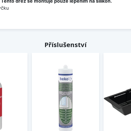
.
Tento dřez se montuje pouze lepením na silikon.
yčku
Příslušenství