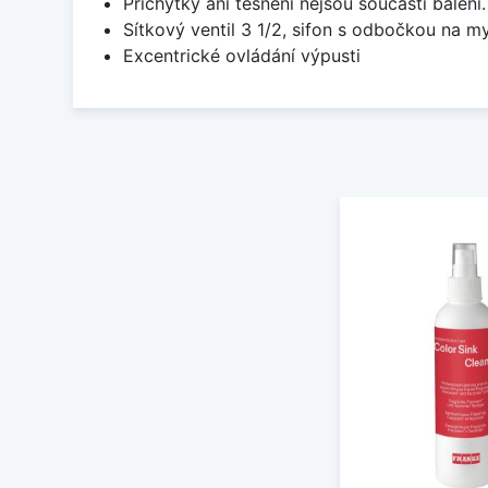
Příchytky ani těsnění nejsou součástí balení
Sítkový ventil 3 1/2, sifon s odbočkou na m
Excentrické ovládání výpusti