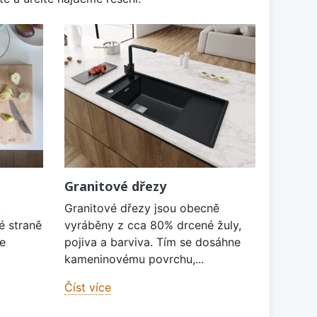
Granitové dřezy
k
Granitové dřezy jsou obecně
é straně
vyráběny z cca 80% drcené žuly,
je
pojiva a barviva. Tím se dosáhne
kameninovému povrchu,...
Číst více