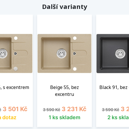
Další varianty
, s excentrem
Beige 55, bez
Black 91, bez
excentru
cena
Cena
Běžná cena
Cena
Běžná cena
Cen
3 501 Kč
3 231 Kč
3 
č
3 590 Kč
3 590 Kč
 dotaz
1 ks skladem
2 ks skl