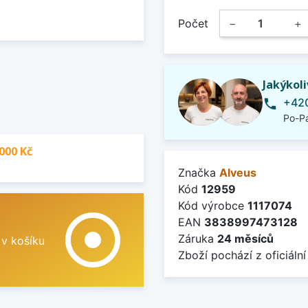
Počet
−
+
Jakýkol
+420
phone
Po-Pá
000 Kč
Značka
Alveus
Kód
12959
Kód výrobce
1117074
adjust
EAN
3838997473128
Záruka
24 měsíců
 v košíku
Zboží pochází z oficiální