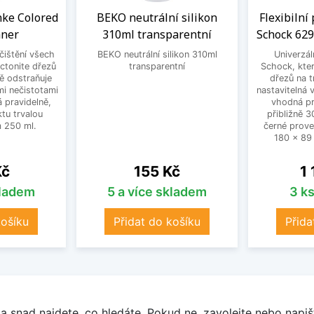
anke Colored
BEKO neutrální silikon
Flexibilní
aner
310ml transparentní
Schock 629
 čištění všech
BEKO neutrální silikon 310ml
Univerzál
ctonite dřezů
transparentní
Schock, kter
ně odstraňuje
dřezů na t
mi nečistotami
nastavitelná
 pravidelně,
vhodná pr
tu trvalou
přibližně 
 250 ml.
černé prove
180 x 89
Cena
Ce
Kč
155 Kč
1
kladem
5 a více skladem
3 k
košíku
Přidat do košíku
Přida
a snad najdete, co hledáte. Pokud ne, zavolejte nebo napišt