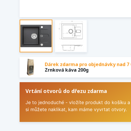
Dárek zdarma pro objednávky nad 7 
Zrnková káva 200g
Vrtání otvorů do dřezu zdarma
Je to jednoduché - vložíte produkt do košíku a
si můžete naklikat, kam máme vyvrtat otvory.