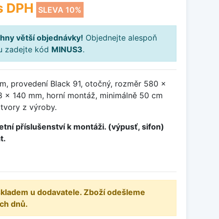
s DPH
SLEVA 10%
hny větší objednávky!
Objednejte alespoň
ku zadejte kód
MINUS3
.
m, provedení Black 91, otočný, rozměr 580 x
 x 140 mm, horní montáž, minimálně 50 cm
otvory z výroby.
tní příslušenství k montáži. (výpusť, sifon)
t.
 skladem u dodavatele. Zboží odešleme
ch dnů.