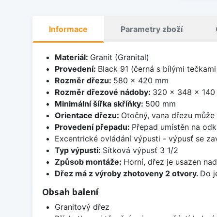
Informace
Parametry zboží
Materiál:
Granit (Granital)
Provedení:
Black 91 (černá s bílými tečkami
Rozměr dřezu:
580 x 420 mm
Rozměr dřezové nádoby:
320 x 348 x 14
Minimální šířka skříňky:
500 mm
Orientace dřezu:
Otočný, vana dřezu může 
Provedení přepadu:
Přepad umístěn na odk
Excentrické ovládání výpusti - výpusť se zav
Typ výpusti:
Sítková výpusť 3 1/2
Způsob montáže:
Horní, dřez je usazen na
Dřez má z výroby zhotoveny 2 otvory.
Do j
Obsah balení
Granitový dřez