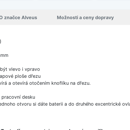
O značce Alveus
Možnosti a ceny dopravy
)
0 mm
být vlevo i vpravo
apové ploše dřezu
írá a otevírá otočením knoflíku na dřezu.
d pracovní desku
ednoho otvoru si dáte baterii a do druhého excentrické ovl