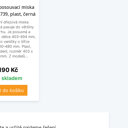
 posouvací miska
739, plast, černá
ní dřezová miska
á pasuje do většiny
rhu. Je posuvná a
 v délce 403–494 mm,
o vaničky o šířce
300–480 mm. Plast,
dení, rozměr 403 x
 mm. Z modelů...
na
 190 Kč
s skladem
t do košíku
e a určitě najdeme řešení.