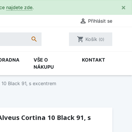
×
kce
najdete zde
.

Přihlásit se

shopping_cart
Košík
(0)
ORADNA
VŠE O
KONTAKT
NÁKUPU
 10 Black 91, s excentrem
lveus Cortina 10 Black 91, s