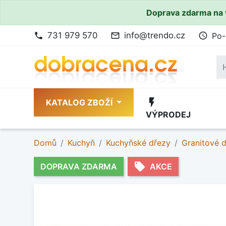
Doprava zdarma na 
731 979 570
info@trendo.cz
Po-
phone
mail_outline
access_time
flash_on
KATALOG ZBOŽÍ
VÝPRODEJ
Domů
Kuchyň
Kuchyňské dřezy
Granitové 
local_offer
DOPRAVA ZDARMA
AKCE