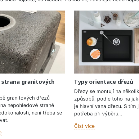
 strana granitových
Typy orientace dřezů
Dřezy se montují na několi
obě granitových dřezů
způsobů, podle toho na jak
í na nepohledové straně
je hlavní vana dřezu. S tím 
edokonalosti, není třeba se
potřeba při výběru...
vat.
Číst více
e