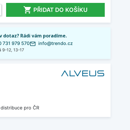

PŘIDAT DO KOŠÍKU
iv dotaz? Rádi vám poradíme.
 731 979 570
info@trendo.cz
mail_outline
 9-12, 13-17
 distribuce pro ČR