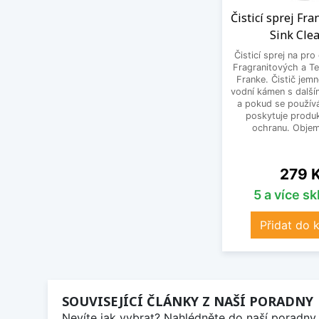
Čisticí sprej Fr
Sink Cle
Čisticí sprej na pro
Fragranitových a Te
Franke. Čistič jem
vodní kámen s další
a pokud se používá
poskytuje produk
ochranu. Objem
Cena
279 
5 a více s
Přidat do 
SOUVISEJÍCÍ ČLÁNKY Z NAŠÍ PORADNY
Nevíte jak vybrat? Nahlédněte do naší poradny 