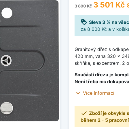
3 501 Kč
3 890 Kč
loyalty
Sleva 3 % na všec
za 8 000 Kč a v koší
Granitový dřez s odkape
420 mm, vana 320 x 348
skříňka, s excentrem, 2 
Součástí dřezu je komple
Není třeba nic dokupova
expand_more
Více informací

Zboží je obvykle
během 2 - 5 pracovní