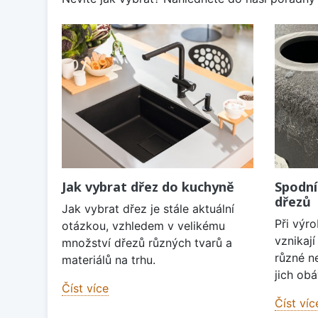
Jak vybrat dřez do kuchyně
Spodní
dřezů
Jak vybrat dřez je stále aktuální
Při výr
otázkou, vzhledem v velikému
vznikaj
množství dřezů různých tvarů a
různé n
materiálů na trhu.
jich obá
Číst více
Číst víc