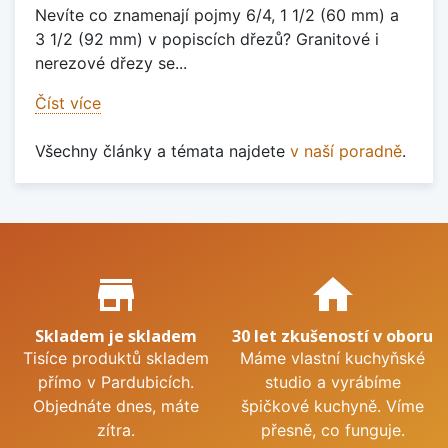
Nevíte co znamenají pojmy 6/4, 1 1/2 (60 mm) a
3 1/2 (92 mm) v popiscích dřezů? Granitové i
nerezové dřezy se...
Číst více
Všechny články a témata najdete
v naší poradně
.
Proč nakupovat u nás?
store_mall_directory
home
Skladem je skladem
30 let zkušeností v oboru
Tisíce produktů skladem
Máme vlastní kuchyňské
přímo v Pardubicích.
studio a vyrábíme
Objednáte dnes, máte
špičkové kuchyně. Víme
zítra.
přesně, co funguje.