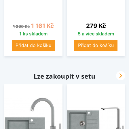
Běžná cena
Cena
Cena
1 161 Kč
279 Kč
1 290 Kč
1 ks skladem
5 a více skladem
Přidat do košíku
Přidat do košíku

Lze zakoupit v setu