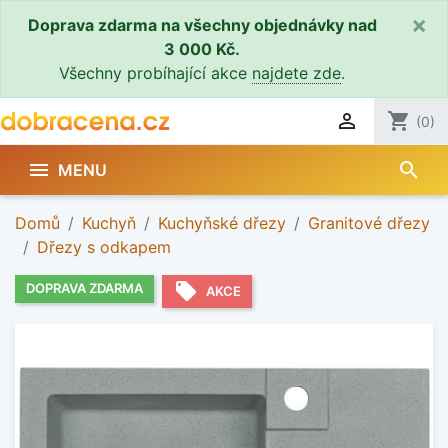
×
Doprava zdarma na všechny objednávky nad
3 000 Kč.
Všechny probíhající akce
najdete zde
.

shopping_cart
(0)
search

MENU
Domů
Kuchyň
Kuchyňské dřezy
Granitové dřezy
Dřezy s odkapem
local_offer
DOPRAVA ZDARMA
AKCE