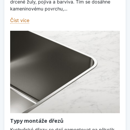
drcené žuly, pojiva a barviva. Tím se dosáhne
kameninovému povrchu,...
Číst více
Typy montáže dřezů
Kuchyňské dřezy se dají namontovat na několik