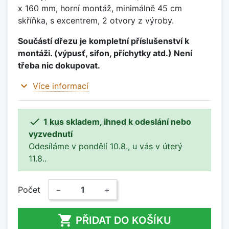
x 160 mm, horní montáž, minimálně 45 cm
skříňka, s excentrem, 2 otvory z výroby.
Součástí dřezu je kompletní příslušenství k
montáži. (výpusť, sifon, příchytky atd.) Není
třeba nic dokupovat.
expand_more
Více informací

1 kus skladem, ihned k odeslání nebo
vyzvednutí
Odesíláme v pondělí 10.8., u vás v úterý
11.8..
Počet
−
+

PŘIDAT DO KOŠÍKU