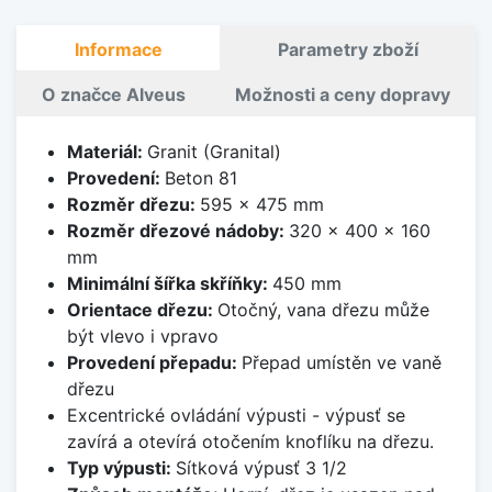
Informace
Parametry zboží
O značce Alveus
Možnosti a ceny dopravy
Materiál:
Granit (Granital)
Provedení:
Beton 81
Rozměr dřezu:
595 x 475 mm
Rozměr dřezové nádoby:
320 x 400 x 160
mm
Minimální šířka skříňky:
450 mm
Orientace dřezu:
Otočný, vana dřezu může
být vlevo i vpravo
Provedení přepadu:
Přepad umístěn ve vaně
dřezu
Excentrické ovládání výpusti - výpusť se
zavírá a otevírá otočením knoflíku na dřezu.
Typ výpusti:
Sítková výpusť 3 1/2