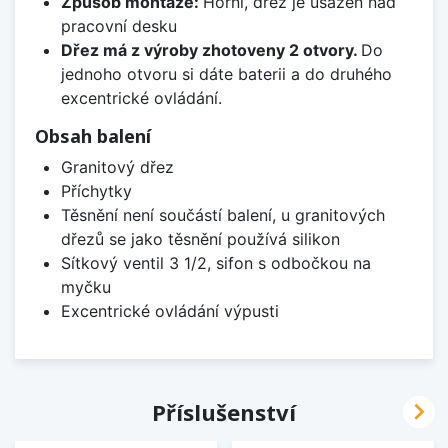
Způsob montáže:
Horní, dřez je usazen nad
pracovní desku
Dřez má z výroby zhotoveny 2 otvory.
Do
jednoho otvoru si dáte baterii a do druhého
excentrické ovládání.
Obsah balení
Granitový dřez
Příchytky
Těsnění není součástí balení, u granitových
dřezů se jako těsnění používá silikon
Sítkový ventil 3 1/2, sifon s odbočkou na
myčku
Excentrické ovládání výpusti

Příslušenství