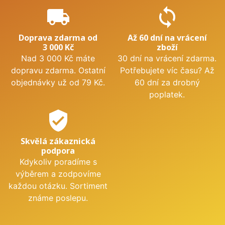
local_shipping
sync
Doprava zdarma od
Až 60 dní na vrácení
3 000 Kč
zboží
Nad 3 000 Kč máte
30 dní na vrácení zdarma.
dopravu zdarma. Ostatní
Potřebujete víc času? Až
objednávky už od 79 Kč.
60 dní za drobný
poplatek.
verified_user
Skvělá zákaznická
podpora
Kdykoliv poradíme s
výběrem a zodpovíme
každou otázku. Sortiment
známe poslepu.