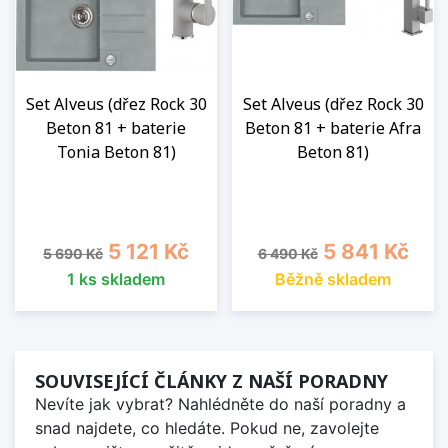
Set Alveus (dřez Rock 30
Set Alveus (dřez Rock 30
Beton 81 + baterie
Beton 81 + baterie Afra
Tonia Beton 81)
Beton 81)
Běžná cena
Cena
Běžná cena
Cena
5 121 Kč
5 841 Kč
5 690 Kč
6 490 Kč
1 ks skladem
Běžně skladem
SOUVISEJÍCÍ ČLÁNKY Z NAŠÍ PORADNY
Nevíte jak vybrat? Nahlédněte do naší poradny a
snad najdete, co hledáte. Pokud ne, zavolejte