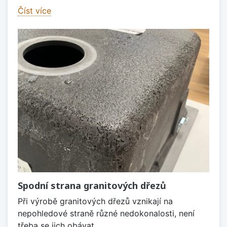
Číst více
Spodní strana granitových dřezů
Při výrobě granitových dřezů vznikají na
nepohledové straně různé nedokonalosti, není
třeba se jich obávat.