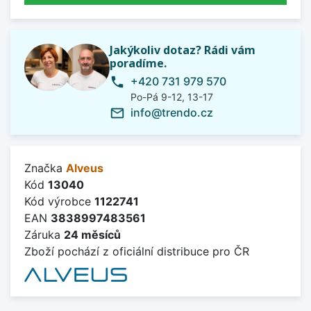
Jakýkoliv dotaz? Rádi vám
poradíme.
+420 731 979 570
phone
Po-Pá 9-12, 13-17
info@trendo.cz
mail_outline
Značka
Alveus
Kód
13040
Kód výrobce
1122741
EAN
3838997483561
Záruka
24 měsíců
Zboží pochází z oficiální distribuce pro ČR