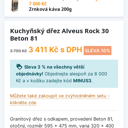
7 000 Kč
Zrnková káva 200g
Kuchyňský dřez Alveus Rock 30
Beton 81
3 411 Kč
s DPH
SLEVA 10%
3 790 Kč
loyalty
Sleva 3 % na všechny větší
objednávky!
Objednejte alespoň za 8 000
Kč a v košíku zadejte kód
MINUS3
.
Můžete také zakoupit ve zvýhodněném setu -
klikněte zde
Granitový dřez s odkapem, provedení Beton 81,
otočný, rozměr 595 x 475 mm, vana 320 x 400