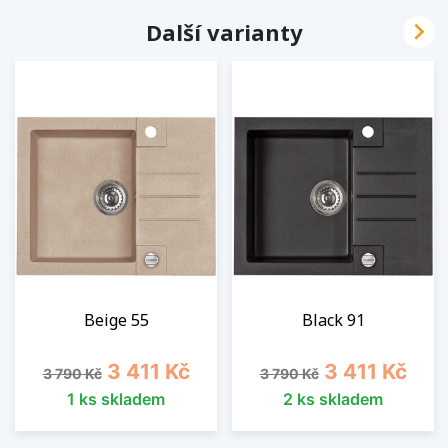

Další varianty
Beige 55
Black 91
Běžná cena
Cena
Běžná cena
Cena
3 411 Kč
3 411 Kč
3 790 Kč
3 790 Kč
1 ks skladem
2 ks skladem