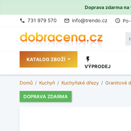
Doprava zdarma na 
731 979 570
info@trendo.cz
Po-
phone
mail_outline
access_time
flash_on
KATALOG ZBOŽÍ
VÝPRODEJ
Domů
Kuchyň
Kuchyňské dřezy
Granitové 
DOPRAVA ZDARMA