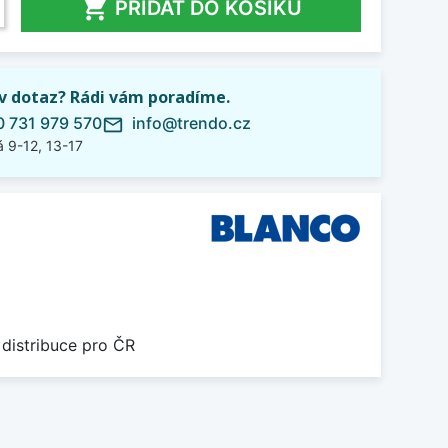

PŘIDAT DO KOŠÍKU
iv dotaz? Rádi vám poradíme.
 731 979 570
info@trendo.cz
mail_outline
 9-12, 13-17
 distribuce pro ČR