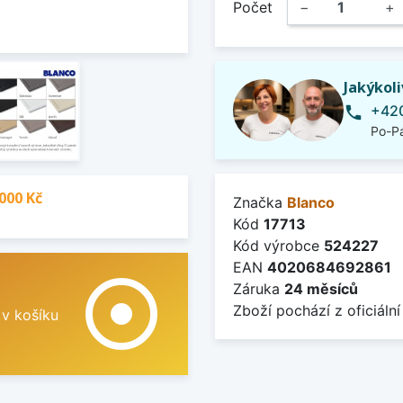
Počet
−
+
Jakýkol
+420
phone
Po-Pá
000 Kč
Značka
Blanco
Kód
17713
Kód výrobce
524227
EAN
4020684692861
adjust
Záruka
24 měsíců
Zboží pochází z oficiální
 v košíku