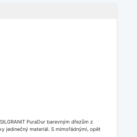
je SILGRANIT PuraDur barevným dřezům z
y jedinečný materiál. S mimořádnými, opět