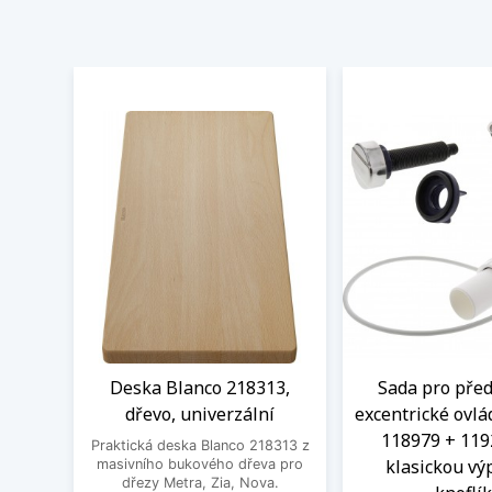
Deska Blanco 218313,
Sada pro před
dřevo, univerzální
excentrické ovlá
118979 + 119
Praktická deska Blanco 218313 z
klasickou výp
masivního bukového dřeva pro
dřezy Metra, Zia, Nova.