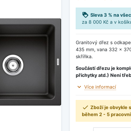
loyalty
Sleva 3 % na všec
za 8 000 Kč a v koší
Granitový dřez s odkape
435 mm, vana 332 x 370
skříňka.
Součástí dřezu je komple
příchytky atd.) Není tře
expand_more
Více informací

Zboží je obvykle
během 2 - 5 pracovní