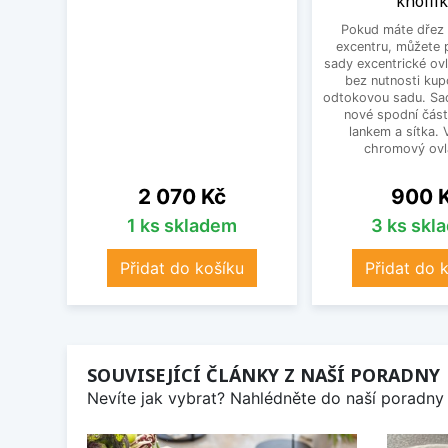
knoflí
Pokud máte dřez 
excentru, můžete 
sady excentrické ov
bez nutnosti kup
odtokovou sadu. Sad
nové spodní část
lankem a sítka. V
chromový ovlá
Cena
Cena
2 070 Kč
900 
1 ks skladem
3 ks skl
Přidat do košíku
Přidat do 
SOUVISEJÍCÍ ČLÁNKY Z NAŠÍ PORADNY
Nevíte jak vybrat? Nahlédněte do naší poradny 