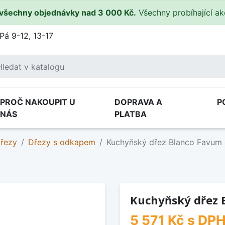
všechny objednávky nad 3 000 Kč.
Všechny probíhající a
Pá 9-12, 13-17
PROČ NAKOUPIT U
DOPRAVA A
P
NÁS
PLATBA
dřezy
Dřezy s odkapem
Kuchyňský dřez Blanco Favum 
Kuchyňský dřez 
5 571 Kč
s DP