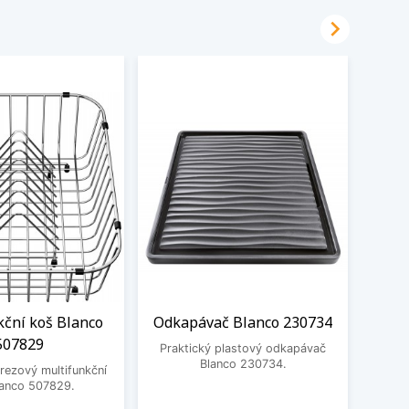

kční koš Blanco
Odkapávač Blanco 230734
Čisti
507829
Praktický plastový odkapávač
Blanco 230734.
rezový multifunkční
Čistic
lanco 507829.
Fragr
Frank