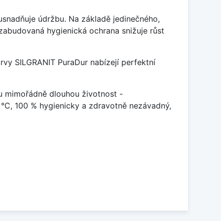
ý usnadňuje údržbu. Na základě jedinečného,
zabudovaná hygienická ochrana snižuje růst
arvy SILGRANIT PuraDur nabízejí perfektní
u mimořádně dlouhou životnost -
 °C, 100 % hygienicky a zdravotně nezávadný,