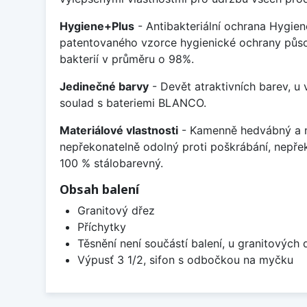
Hygiene+Plus
- Antibakteriální ochrana Hygien
patentovaného vzorce hygienické ochrany působ
bakterií v průměru o 98%.
Jedinečné barvy
- Devět atraktivních barev, u
soulad s bateriemi BLANCO.
Materiálové vlastnosti
- Kamenně hedvábný a m
nepřekonatelně odolný proti poškrábání, nepře
100 % stálobarevný.
Obsah balení
Granitový dřez
Příchytky
Těsnění není součástí balení, u granitových 
Výpusť 3 1/2, sifon s odbočkou na myčku