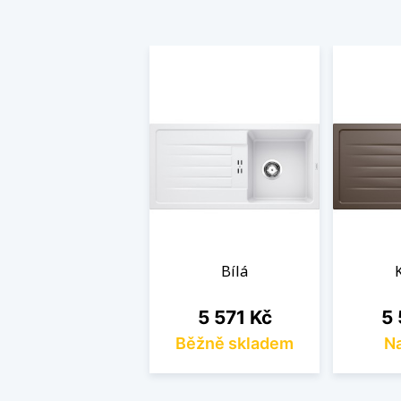
Bílá
Cena
Ce
5 571 Kč
5 
Běžně skladem
Na