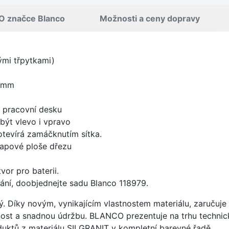
O značce Blanco
Možnosti a ceny dopravy
nými třpytkami)
0 mm
d pracovní desku
být vlevo i vpravo
 otevírá zamáčknutím sítka.
apové ploše dřezu
vor pro baterii.
ání, doobjednejte sadu Blanco 118979.
ý. Díky novým, vynikajícím vlastnostem materiálu, zaruču
ost a snadnou údržbu. BLANCO prezentuje na trhu technick
uktů z materiálu SILGRANIT v kompletní barevné řadě.