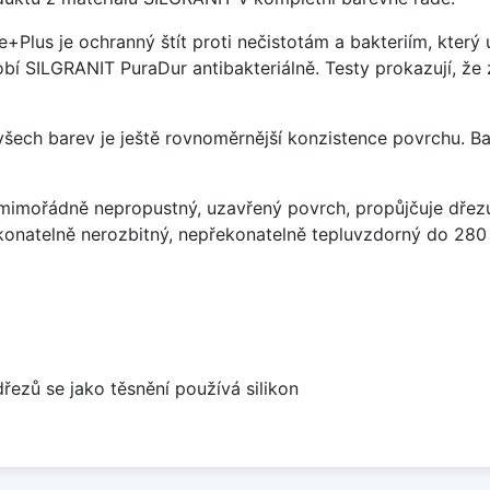
e+Plus je ochranný štít proti nečistotám a bakteriím, kter
í SILGRANIT PuraDur antibakteriálně. Testy prokazují, že 
 všech barev je ještě rovnoměrnější konzistence povrchu. B
imořádně nepropustný, uzavřený povrch, propůjčuje dřez
konatelně nerozbitný, nepřekonatelně tepluvzdorný do 280
dřezů se jako těsnění používá silikon