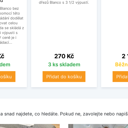
ku
dřezů Blanco s 3 1/2 výpustí.
Blanco bez
pomocí této
ládání dodělat
ovat celou
a se skládá z
i výpusti s
 ceně je i
dací...
Cena
Ce
Kč
270 Kč
2 
adem
3 ks skladem
Běžn
košíku
Přidat do košíku
Přida
a snad najdete, co hledáte. Pokud ne, zavolejte nebo napišt