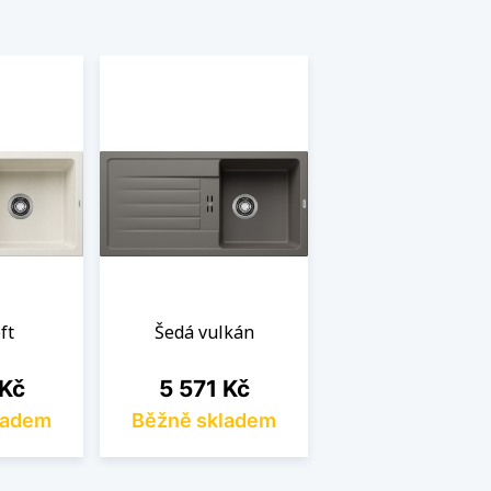
ft
Šedá vulkán
Cena
 Kč
5 571 Kč
ladem
Běžně skladem