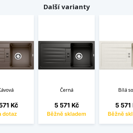
Další varianty
Kávová
Černá
Bílá so
na
Cena
Cena
571 Kč
5 571 Kč
5 571
 dotaz
Běžně skladem
Běžně sk