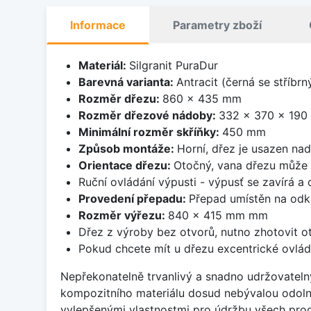
Informace
Parametry zboží
Materiál:
Silgranit PuraDur
Barevná varianta:
Antracit (černá se stříbr
Rozměr dřezu:
860 x 435 mm
Rozměr dřezové nádoby:
332 x 370 x 19
Minimální rozměr skříňky:
450 mm
Způsob montáže:
Horní, dřez je usazen na
Orientace dřezu:
Otočný, vana dřezu může 
Ruční ovládání výpusti - výpusť se zavírá a
Provedení přepadu:
Přepad umístěn na odk
Rozměr výřezu:
840 x 415 mm mm
Dřez z výroby bez otvorů, nutno zhotovit ot
Pokud chcete mít u dřezu excentrické ovlád
Nepřekonatelně trvanlivý a snadno udržovateln
kompozitního materiálu dosud nebývalou odoln
vylepšenými vlastnostmi pro údržbu všech prod