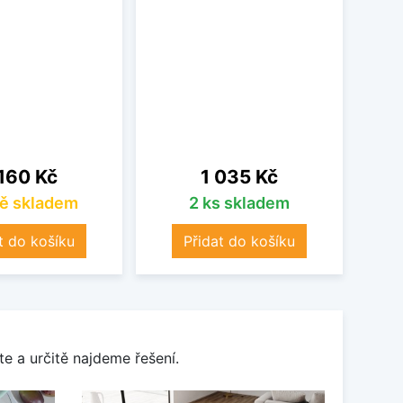
vodní 
a po
pos
o
na
Cena
160 Kč
1 035 Kč
ě skladem
2 ks skladem
t do košíku
Přidat do košíku
e a určitě najdeme řešení.