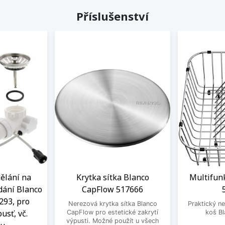
Příslušenství
ělání na
Krytka sítka Blanco
Multifun
dání Blanco
CapFlow 517666
293, pro
Nerezová krytka sítka Blanco
Praktický ne
usť, vč.
CapFlow pro estetické zakrytí
koš B
výpusti. Možné použít u všech