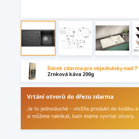
Dárek zdarma pro objednávky nad 7 
Zrnková káva 200g
Vrtání otvorů do dřezu zdarma
Je to jednoduché - vložíte produkt do košíku a
si můžete naklikat, kam máme vyvrtat otvory.