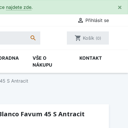
×
kce
najdete zde
.

Přihlásit se

shopping_cart
Košík
(0)
ORADNA
VŠE O
KONTAKT
NÁKUPU
45 S Antracit
Blanco Favum 45 S Antracit
H