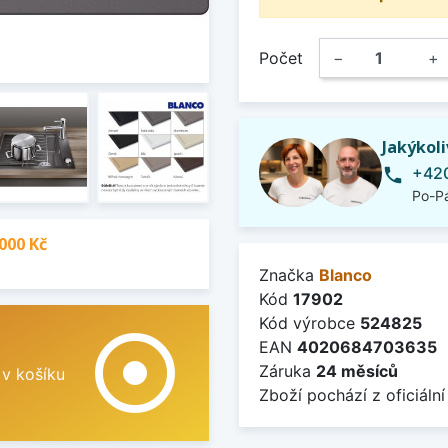
Počet
−
+
Jakýkol
+420
phone
Po-Pá
000 Kč
Značka
Blanco
Kód
17902
Kód výrobce
524825
adjust
EAN
4020684703635
Záruka
24 měsíců
 v košíku
Zboží pochází z oficiální