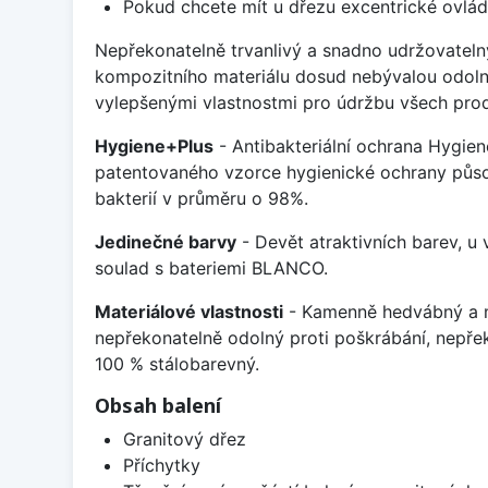
Pokud chcete mít u dřezu excentrické ovlád
Nepřekonatelně trvanlivý a snadno udržovateln
kompozitního materiálu dosud nebývalou odoln
vylepšenými vlastnostmi pro údržbu všech prod
Hygiene+Plus
- Antibakteriální ochrana Hygien
patentovaného vzorce hygienické ochrany působ
bakterií v průměru o 98%.
Jedinečné barvy
- Devět atraktivních barev, u
soulad s bateriemi BLANCO.
Materiálové vlastnosti
- Kamenně hedvábný a m
nepřekonatelně odolný proti poškrábání, nepře
100 % stálobarevný.
Obsah balení
Granitový dřez
Příchytky