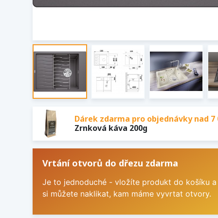
Dárek zdarma pro objednávky nad 7 
Zrnková káva 200g
Vrtání otvorů do dřezu zdarma
Je to jednoduché - vložíte produkt do košíku a
si můžete naklikat, kam máme vyvrtat otvory.