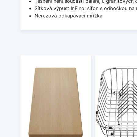
Těsnění není součástí balení, u granitových 
Sítková výpust InFino, sifon s odbočkou na
Nerezová odkapávací mřížka