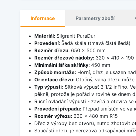
Informace
Parametry zboží
Materiál:
Silgranit PuraDur
Provedení:
Šedá skála (tmavá čistá šedá)
Rozměr dřezu:
650 x 500 mm
Rozměr dřezové nádoby:
320 x 410 x 190
Minimální šířka skříňky:
450 mm
Způsob montáže:
Horní, dřez je usazen na
Orientace dřezu:
Otočný, vana dřezu může 
Typ výpusti:
Sítková výpusť 3 1/2 inFino. Ve
pěkně, protože je pořád v rovině se dnem d
Ruční ovládání výpusti - zavírá a otevírá se
Provedení přepadu:
Přepad umístěn ve van
Rozměr výřezu:
630 x 480 mm R15
Dřez z výroby bez otvorů, nutno zhotovit ot
Součástí dřezu je nerezová odkapávací mříž