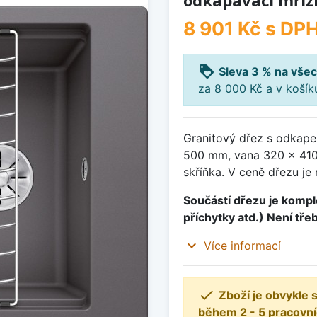
odkapávací mříž
8 901 Kč
s DP
loyalty
Sleva 3 % na všec
za 8 000 Kč a v koší
Granitový dřez s odkape
500 mm, vana 320 x 410
skříňka. V ceně dřezu je
Součástí dřezu je komple
příchytky atd.) Není tře
expand_more
Více informací

Zboží je obvykle
během 2 - 5 pracovní