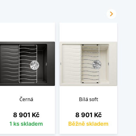

Černá
Bílá soft
Cena
Cena
8 901 Kč
8 901 Kč
1 ks skladem
Běžně skladem
B