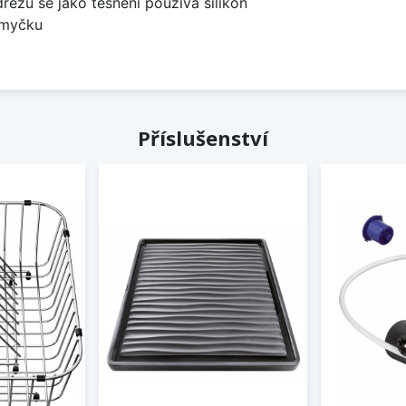
dřezů se jako těsnění používá silikon
 myčku
Příslušenství