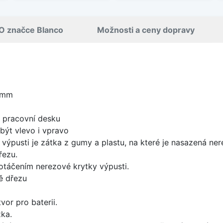
O značce Blanco
Možnosti a ceny dopravy
 mm
d pracovní desku
být vlevo i vpravo
 výpusti je zátka z gumy a plastu, na které je nasazená ne
řezu.
 otáčením nerezové krytky výpusti.
ě dřezu
vor pro baterii.
ka.