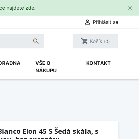
×
kce
najdete zde
.

Přihlásit se

shopping_cart
Košík
(0)
ORADNA
VŠE O
KONTAKT
NÁKUPU
lanco Elon 45 S Šedá skála, s