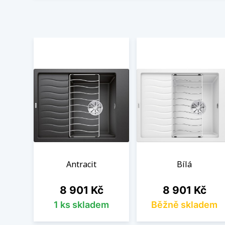
Antracit
Bílá
Cena
Cena
8 901 Kč
8 901 Kč
1 ks skladem
Běžně skladem