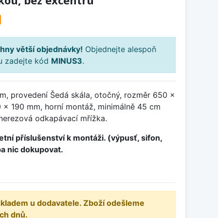
kou, bez excentru
H
hny větší objednávky!
Objednejte alespoň
ku zadejte kód
MINUS3
.
m, provedení Šedá skála, otočný, rozměr 650 x
 x 190 mm, horní montáž, minimálně 45 cm
 nerezová odkapávací mřížka.
tní příslušenství k montáži. (výpusť, sifon,
ba nic dokupovat.
 skladem u dodavatele. Zboží odešleme
ch dnů.