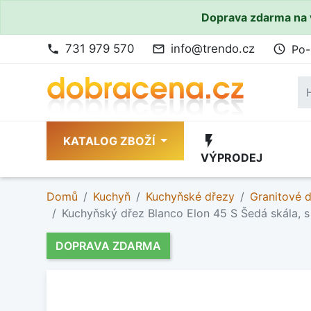
Doprava zdarma na 
731 979 570
info@trendo.cz
Po-
phone
mail_outline
access_time
flash_on
KATALOG ZBOŽÍ
VÝPRODEJ
Domů
Kuchyň
Kuchyňské dřezy
Granitové 
Kuchyňský dřez Blanco Elon 45 S Šedá skála, 
DOPRAVA ZDARMA