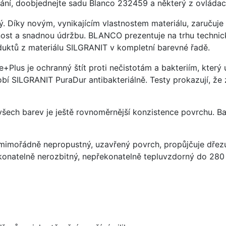
ání, doobjednejte sadu Blanco 232459 a některý z ovládací
ý. Díky novým, vynikajícím vlastnostem materiálu, zaruču
ost a snadnou údržbu. BLANCO prezentuje na trhu technick
uktů z materiálu SILGRANIT v kompletní barevné řadě.
e+Plus je ochranný štít proti nečistotám a bakteriím, kter
í SILGRANIT PuraDur antibakteriálně. Testy prokazují, že 
 všech barev je ještě rovnoměrnější konzistence povrchu. B
imořádně nepropustný, uzavřený povrch, propůjčuje dřez
konatelně nerozbitný, nepřekonatelně tepluvzdorný do 280