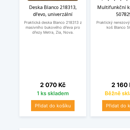
Deska Blanco 218313,
Multifunkční k
dřevo, univerzální
50782
Praktická deska Blanco 218313 z
Praktický nerezový
masivního bukového dřeva pro
koš Blanco 5
dřezy Metra, Zia, Nova.
Cena
Cena
2 070 Kč
2 160
1 ks skladem
Běžně sk
Přidat do košíku
Přidat do 