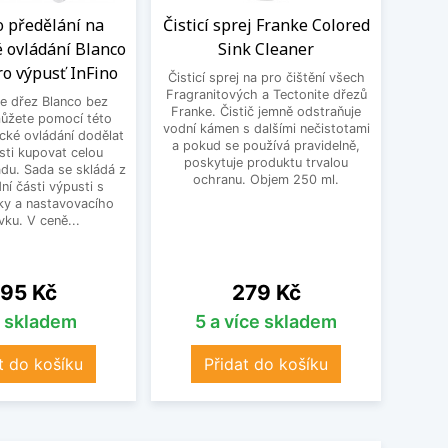
o předělání na
Čisticí sprej Franke Colored
BE
é ovládání Blanco
Sink Cleaner
3
ro výpusť InFino
Čisticí sprej na pro čištění všech
BEK
Fragranitových a Tectonite dřezů
e dřez Blanco bez
Franke. Čistič jemně odstraňuje
můžete pomocí této
vodní kámen s dalšími nečistotami
cké ovládání dodělat
a pokud se používá pravidelně,
sti kupovat celou
poskytuje produktu trvalou
du. Sada se skládá z
ochranu. Objem 250 ml.
í části výpusti s
ky a nastavovacího
vku. V ceně...
ena
Cena
95 Kč
279 Kč
s skladem
5 a více skladem
t do košíku
Přidat do košíku