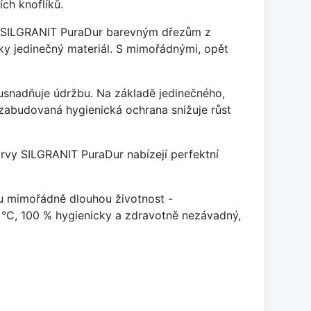
ch knoflíků.
je SILGRANIT PuraDur barevným dřezům z
y jedinečný materiál. S mimořádnými, opět
ý usnadňuje údržbu. Na základě jedinečného,
zabudovaná hygienická ochrana snižuje růst
arvy SILGRANIT PuraDur nabízejí perfektní
u mimořádně dlouhou životnost -
 °C, 100 % hygienicky a zdravotně nezávadný,