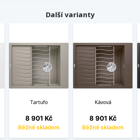
Další varianty
Tartufo
Kávová
Cena
Cena
8 901 Kč
8 901 Kč
Běžně skladem
Běžně skladem