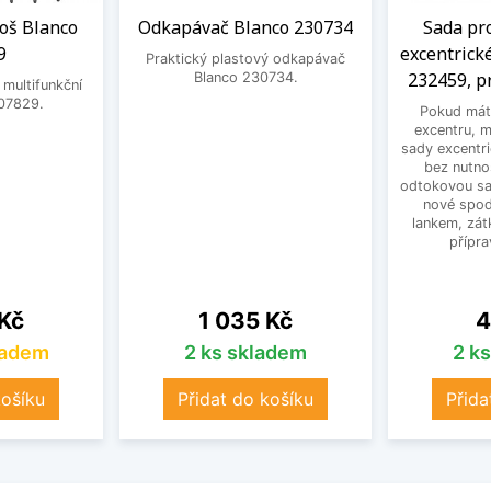
oš Blanco
Odkapávač Blanco 230734
Sada pr
9
excentrick
Praktický plastový odkapávač
232459, p
Blanco 230734.
 multifunkční
07829.
Pokud mát
excentru, 
sady excentri
bez nutno
odtokovou sa
nové spodn
lankem, zát
přípra
Cena
C
 Kč
1 035 Kč
4
ladem
2 ks skladem
2 k
košíku
Přidat do košíku
Přida