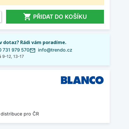

PŘIDAT DO KOŠÍKU
iv dotaz? Rádi vám poradíme.
 731 979 570
info@trendo.cz
mail_outline
 9-12, 13-17
 distribuce pro ČR