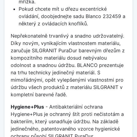
mřížka.
Pokud chcete mít u dřezu excentrické
ovládání, doobjednejte sadu Blanco 232459 a
některý z ovládacích knoflíků.
Nepřekonatelně trvanlivý a snadno udržovatelný.
Díky novým, vynikajícím vlastnostem materiálu,
zaručuje SILGRANIT PuraDur barevným dřezům z
kompozitního materiálu dosud nebývalou
odolnost a snadnou údržbu. BLANCO prezentuje
na trhu technicky jedinečný materiál. S
mimořádnými, opět vylepšenými vlastnostmi pro
údržbu všech produktů z materiálu SILGRANIT v
kompletní barevné řadě.
Hygiene+Plus
- Antibakteriální ochrana
Hygiene+Plus je ochranný štít proti nečistotám a
bakteriím, který usnadňuje údržbu. Na základě
jedinečného, patentovaného vzorce hygienické
ochrany působí SILGRANIT PuraDur