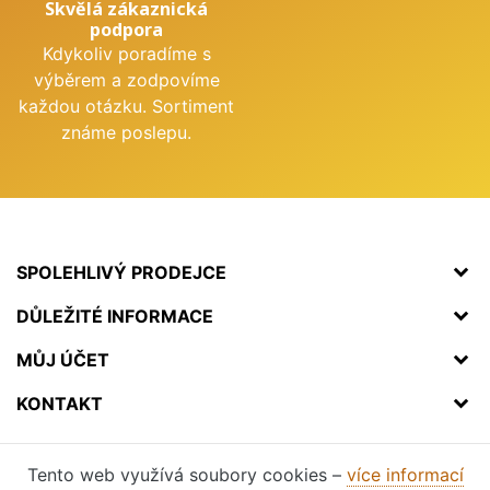
Skvělá zákaznická
podpora
Kdykoliv poradíme s
výběrem a zodpovíme
každou otázku. Sortiment
známe poslepu.
SPOLEHLIVÝ PRODEJCE
DŮLEŽITÉ INFORMACE
MŮJ ÚČET
KONTAKT
Tento web využívá soubory cookies –
více informací