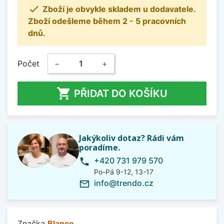

Zboží je obvykle skladem u dodavatele.
Zboží odešleme během 2 - 5 pracovních
dnů.
Počet
−
+

PŘIDAT DO KOŠÍKU
Jakýkoliv dotaz? Rádi vám
poradíme.
+420 731 979 570
phone
Po-Pá 9-12, 13-17
info@trendo.cz
mail_outline
Značka
Blanco