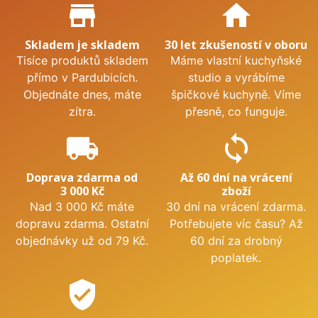
Proč nakupovat u nás?
store_mall_directory
home
Skladem je skladem
30 let zkušeností v oboru
Tisíce produktů skladem
Máme vlastní kuchyňské
přímo v Pardubicích.
studio a vyrábíme
Objednáte dnes, máte
špičkové kuchyně. Víme
zítra.
přesně, co funguje.
local_shipping
sync
Doprava zdarma od
Až 60 dní na vrácení
3 000 Kč
zboží
Nad 3 000 Kč máte
30 dní na vrácení zdarma.
dopravu zdarma. Ostatní
Potřebujete víc času? Až
objednávky už od 79 Kč.
60 dní za drobný
poplatek.
verified_user