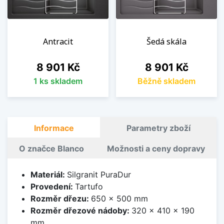
Antracit
Šedá skála
Cena
Cena
8 901 Kč
8 901 Kč
1 ks skladem
Běžně skladem
Informace
Parametry zboží
O značce Blanco
Možnosti a ceny dopravy
Materiál:
Silgranit PuraDur
Provedení:
Tartufo
Rozměr dřezu:
650 x 500 mm
Rozměr dřezové nádoby:
320 x 410 x 190
mm