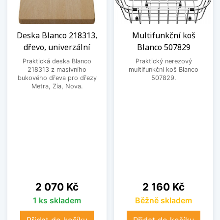
Deska Blanco 218313,
Multifunkční koš
dřevo, univerzální
Blanco 507829
Praktická deska Blanco
Praktický nerezový
218313 z masivního
multifunkční koš Blanco
bukového dřeva pro dřezy
507829.
Metra, Zia, Nova.
Cena
Cena
2 070 Kč
2 160 Kč
1 ks skladem
Běžně skladem