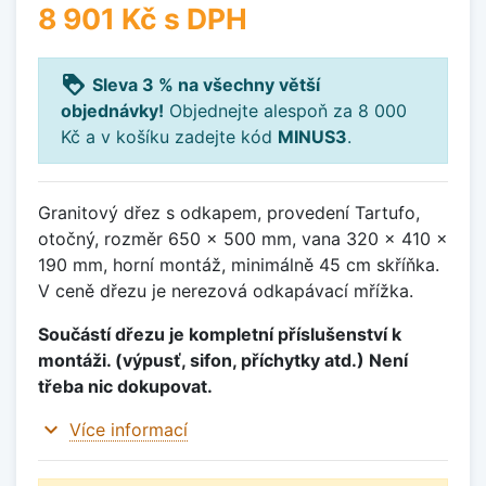
8 901 Kč
s DPH
loyalty
Sleva 3 % na všechny větší
objednávky!
Objednejte alespoň za 8 000
Kč a v košíku zadejte kód
MINUS3
.
Granitový dřez s odkapem, provedení Tartufo,
otočný, rozměr 650 x 500 mm, vana 320 x 410 x
190 mm, horní montáž, minimálně 45 cm skříňka.
V ceně dřezu je nerezová odkapávací mřížka.
Součástí dřezu je kompletní příslušenství k
montáži. (výpusť, sifon, příchytky atd.) Není
třeba nic dokupovat.
expand_more
Více informací