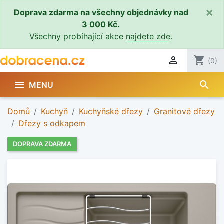
×
Doprava zdarma na všechny objednávky nad
3 000 Kč.
Všechny probíhající akce
najdete zde
.

shopping_cart
(0)
search

MENU
Domů
Kuchyň
Kuchyňské dřezy
Granitové dřezy
Dřezy s odkapem
DOPRAVA ZDARMA