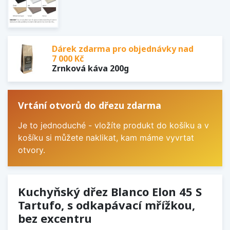
Dárek zdarma pro objednávky nad
7 000 Kč
Zrnková káva 200g
Vrtání otvorů do dřezu zdarma
Je to jednoduché - vložíte produkt do košíku a v
košíku si můžete naklikat, kam máme vyvrtat
otvory.
Kuchyňský dřez Blanco Elon 45 S
Tartufo, s odkapávací mřížkou,
bez excentru