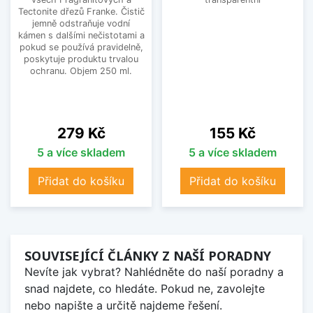
Tectonite dřezů Franke. Čistič
jemně odstraňuje vodní
kámen s dalšími nečistotami a
pokud se používá pravidelně,
poskytuje produktu trvalou
ochranu. Objem 250 ml.
Cena
Cena
279 Kč
155 Kč
5 a více skladem
5 a více skladem
Přidat do košíku
Přidat do košíku
SOUVISEJÍCÍ ČLÁNKY Z NAŠÍ PORADNY
Nevíte jak vybrat? Nahlédněte do naší poradny a
snad najdete, co hledáte. Pokud ne, zavolejte
nebo napište a určitě najdeme řešení.