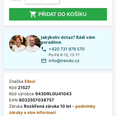

PŘIDAT DO KOŠÍKU
Jakýkoliv dotaz? Rádi vám
poradíme.
+420 731 979 570
phone
Po-Pá 9-12, 13-17
info@trendo.cz
mail_outline
Značka
Elleci
Kód
21527
Kód výrobce
943DRLGU41043
EAN
8032557038757
Záruka
Rozšířená záruka 10 let -
podmínky
záruky a více informací