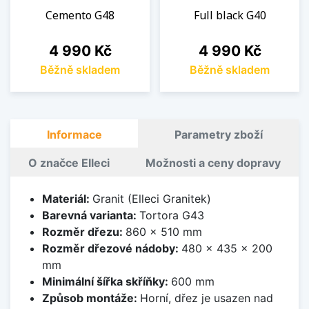
Cemento G48
Full black G40
Cena
Cena
4 990 Kč
4 990 Kč
Běžně skladem
Běžně skladem
Informace
Parametry zboží
O značce Elleci
Možnosti a ceny dopravy
Materiál:
Granit (Elleci Granitek)
Barevná varianta:
Tortora G43
Rozměr dřezu:
860 x 510 mm
Rozměr dřezové nádoby:
480 x 435 x 200
mm
Minimální šířka skříňky:
600 mm
Způsob montáže:
Horní, dřez je usazen nad