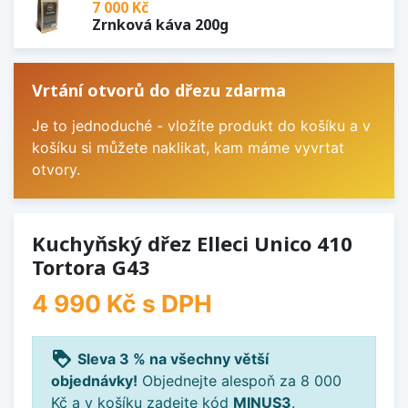
7 000 Kč
Zrnková káva 200g
Vrtání otvorů do dřezu zdarma
Je to jednoduché - vložíte produkt do košíku a v
košíku si můžete naklikat, kam máme vyvrtat
otvory.
Kuchyňský dřez Elleci Unico 410
Tortora G43
4 990 Kč
s DPH
loyalty
Sleva 3 % na všechny větší
objednávky!
Objednejte alespoň za 8 000
Kč a v košíku zadejte kód
MINUS3
.