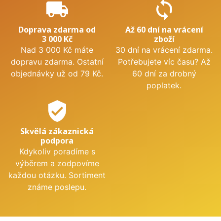
local_shipping
sync
Doprava zdarma od
Až 60 dní na vrácení
3 000 Kč
zboží
Nad 3 000 Kč máte
30 dní na vrácení zdarma.
dopravu zdarma. Ostatní
Potřebujete víc času? Až
objednávky už od 79 Kč.
60 dní za drobný
poplatek.
verified_user
Skvělá zákaznická
podpora
Kdykoliv poradíme s
výběrem a zodpovíme
každou otázku. Sortiment
známe poslepu.