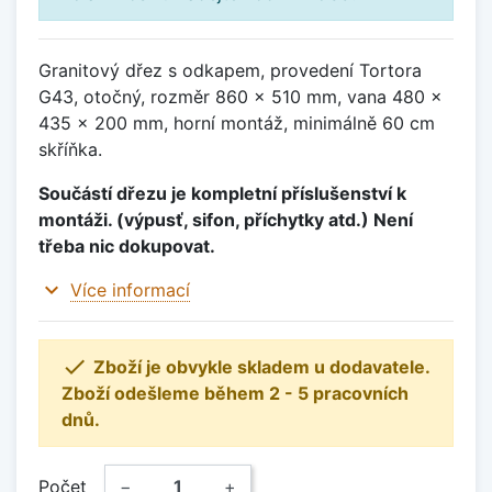
Granitový dřez s odkapem, provedení Tortora
G43, otočný, rozměr 860 x 510 mm, vana 480 x
435 x 200 mm, horní montáž, minimálně 60 cm
skříňka.
Součástí dřezu je kompletní příslušenství k
montáži. (výpusť, sifon, příchytky atd.) Není
třeba nic dokupovat.
expand_more
Více informací

Zboží je obvykle skladem u dodavatele.
Zboží odešleme během 2 - 5 pracovních
dnů.
Počet
−
+