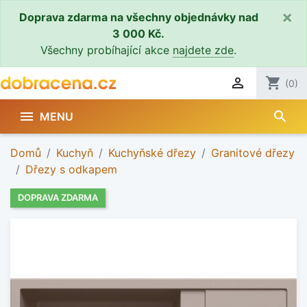
×
Doprava zdarma na všechny objednávky nad
3 000 Kč.
Všechny probíhající akce
najdete zde
.

shopping_cart
(0)
search

MENU
Domů
Kuchyň
Kuchyňské dřezy
Granitové dřezy
Dřezy s odkapem
DOPRAVA ZDARMA