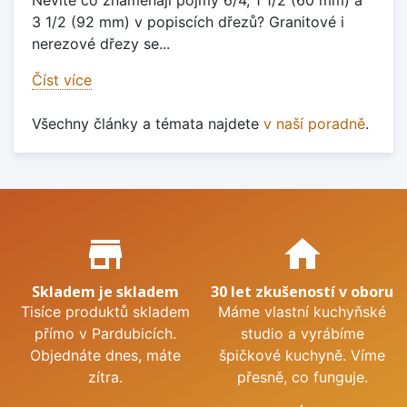
Nevíte co znamenají pojmy 6/4, 1 1/2 (60 mm) a
3 1/2 (92 mm) v popiscích dřezů? Granitové i
nerezové dřezy se...
Číst více
Všechny články a témata najdete
v naší poradně
.
Proč nakupovat u nás?
store_mall_directory
home
Skladem je skladem
30 let zkušeností v oboru
Tisíce produktů skladem
Máme vlastní kuchyňské
přímo v Pardubicích.
studio a vyrábíme
Objednáte dnes, máte
špičkové kuchyně. Víme
zítra.
přesně, co funguje.