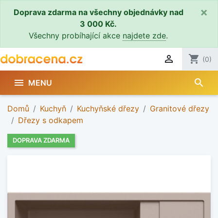
×
Doprava zdarma na všechny objednávky nad
3 000 Kč.
Všechny probíhající akce
najdete zde
.

shopping_cart
(0)
search

MENU
Domů
Kuchyň
Kuchyňské dřezy
Granitové dřezy
Dřezy s odkapem
DOPRAVA ZDARMA