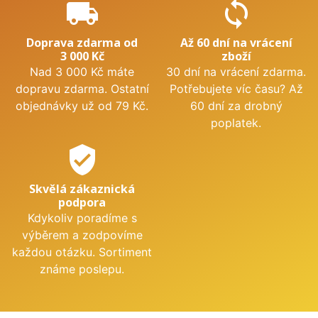
local_shipping
sync
Doprava zdarma od
Až 60 dní na vrácení
3 000 Kč
zboží
Nad 3 000 Kč máte
30 dní na vrácení zdarma.
dopravu zdarma. Ostatní
Potřebujete víc času? Až
objednávky už od 79 Kč.
60 dní za drobný
poplatek.
verified_user
Skvělá zákaznická
podpora
Kdykoliv poradíme s
výběrem a zodpovíme
každou otázku. Sortiment
známe poslepu.