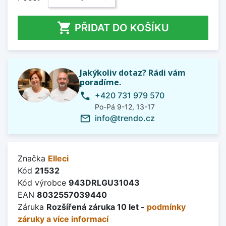

PŘIDAT DO KOŠÍKU
Jakýkoliv dotaz? Rádi vám
poradíme.
+420 731 979 570
phone
Po-Pá 9-12, 13-17
info@trendo.cz
mail_outline
Značka
Elleci
Kód
21532
Kód výrobce
943DRLGU31043
EAN
8032557039440
Záruka
Rozšířená záruka 10 let -
podmínky
záruky a více informací