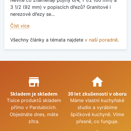
Nevíte co znamenají pojmy 6/4, 1 1/2 (60 mm) a
3 1/2 (92 mm) v popiscích dřezů? Granitové i
nerezové dřezy se...
Číst více
Všechny články a témata najdete
v naší poradně
.
Proč nakupovat u nás?
store_mall_directory
home
Skladem je skladem
30 let zkušeností v oboru
Tisíce produktů skladem
Máme vlastní kuchyňské
přímo v Pardubicích.
studio a vyrábíme
Objednáte dnes, máte
špičkové kuchyně. Víme
zítra.
přesně, co funguje.