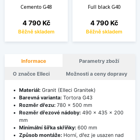
Cemento G48
Full black G40
Cena
Cena
4 790 Kč
4 790 Kč
Běžně skladem
Běžně skladem
Informace
Parametry zboží
O značce Elleci
Možnosti a ceny dopravy
Materiál:
Granit (Elleci Granitek)
Barevná varianta:
Tortora G43
Rozměr dřezu:
780 x 500 mm
Rozměr dřezové nádoby:
490 x 435 x 200
mm
Minimální šířka skříňky:
600 mm
Způsob montáže:
Horní, dřez je usazen nad