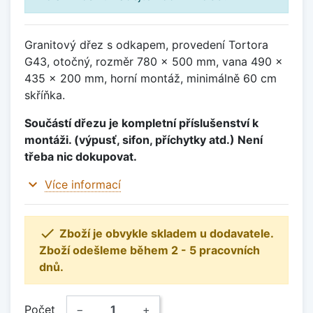
Granitový dřez s odkapem, provedení Tortora
G43, otočný, rozměr 780 x 500 mm, vana 490 x
435 x 200 mm, horní montáž, minimálně 60 cm
skříňka.
Součástí dřezu je kompletní příslušenství k
montáži. (výpusť, sifon, příchytky atd.) Není
třeba nic dokupovat.
expand_more
Více informací

Zboží je obvykle skladem u dodavatele.
Zboží odešleme během 2 - 5 pracovních
dnů.
Počet
−
+