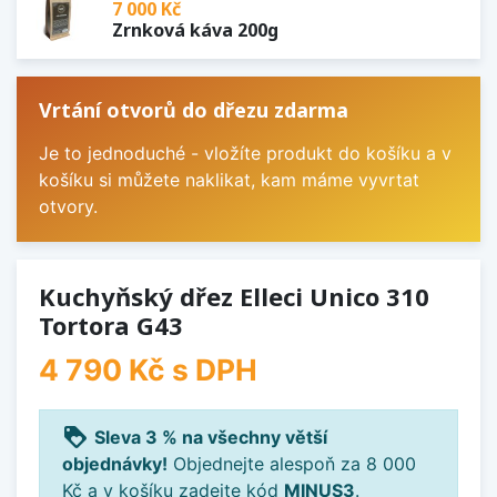
7 000 Kč
Zrnková káva 200g
Vrtání otvorů do dřezu zdarma
Je to jednoduché - vložíte produkt do košíku a v
košíku si můžete naklikat, kam máme vyvrtat
otvory.
Kuchyňský dřez Elleci Unico 310
Tortora G43
4 790 Kč
s DPH
loyalty
Sleva 3 % na všechny větší
objednávky!
Objednejte alespoň za 8 000
Kč a v košíku zadejte kód
MINUS3
.