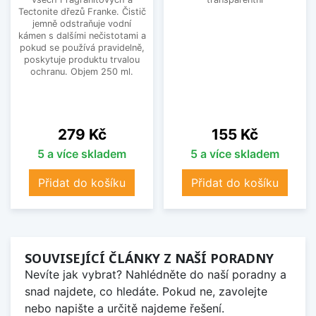
Tectonite dřezů Franke. Čistič
jemně odstraňuje vodní
kámen s dalšími nečistotami a
pokud se používá pravidelně,
poskytuje produktu trvalou
ochranu. Objem 250 ml.
Cena
Cena
279 Kč
155 Kč
5 a více skladem
5 a více skladem
Přidat do košíku
Přidat do košíku
SOUVISEJÍCÍ ČLÁNKY Z NAŠÍ PORADNY
Nevíte jak vybrat? Nahlédněte do naší poradny a
snad najdete, co hledáte. Pokud ne, zavolejte
nebo napište a určitě najdeme řešení.