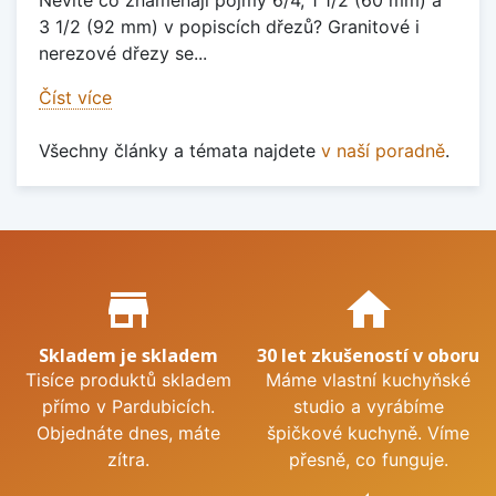
Nevíte co znamenají pojmy 6/4, 1 1/2 (60 mm) a
3 1/2 (92 mm) v popiscích dřezů? Granitové i
nerezové dřezy se...
Číst více
Všechny články a témata najdete
v naší poradně
.
Proč nakupovat u nás?
store_mall_directory
home
Skladem je skladem
30 let zkušeností v oboru
Tisíce produktů skladem
Máme vlastní kuchyňské
přímo v Pardubicích.
studio a vyrábíme
Objednáte dnes, máte
špičkové kuchyně. Víme
zítra.
přesně, co funguje.