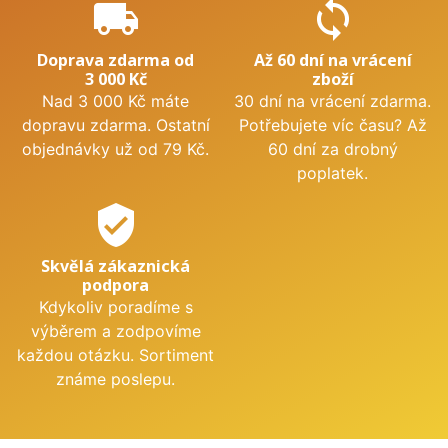
local_shipping
sync
Doprava zdarma od
Až 60 dní na vrácení
3 000 Kč
zboží
Nad 3 000 Kč máte
30 dní na vrácení zdarma.
dopravu zdarma. Ostatní
Potřebujete víc času? Až
objednávky už od 79 Kč.
60 dní za drobný
poplatek.
verified_user
Skvělá zákaznická
podpora
Kdykoliv poradíme s
výběrem a zodpovíme
každou otázku. Sortiment
známe poslepu.