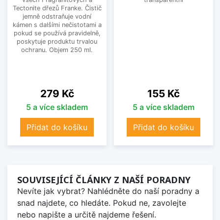
Tectonite dřezů Franke. Čistič
jemně odstraňuje vodní
kámen s dalšími nečistotami a
pokud se používá pravidelně,
poskytuje produktu trvalou
ochranu. Objem 250 ml.
Cena
Cena
279 Kč
155 Kč
5 a více skladem
5 a více skladem
Přidat do košíku
Přidat do košíku
SOUVISEJÍCÍ ČLÁNKY Z NAŠÍ PORADNY
Nevíte jak vybrat? Nahlédněte do naší poradny a
snad najdete, co hledáte. Pokud ne, zavolejte
nebo napište a určitě najdeme řešení.