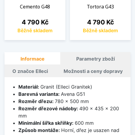
Cemento G48
Tortora G43
Cena
Cena
4 790 Kč
4 790 Kč
Běžně skladem
Běžně skladem
Informace
Parametry zboží
O značce Elleci
Možnosti a ceny dopravy
Materiál:
Granit (Elleci Granitek)
Barevná varianta:
Avena G51
Rozměr dřezu:
780 x 500 mm
Rozměr dřezové nádoby:
490 x 435 x 200
mm
Minimální šířka skříňky:
600 mm
Způsob montáže:
Horní, dřez je usazen nad