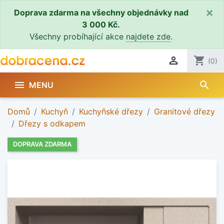
×
Doprava zdarma na všechny objednávky nad
3 000 Kč.
Všechny probíhající akce
najdete zde
.

shopping_cart
(0)
search

MENU
Domů
Kuchyň
Kuchyňské dřezy
Granitové dřezy
Dřezy s odkapem
DOPRAVA ZDARMA