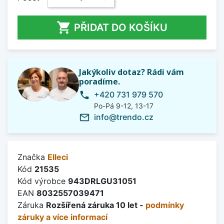

PŘIDAT DO KOŠÍKU
Jakýkoliv dotaz? Rádi vám
poradíme.
+420 731 979 570
phone
Po-Pá 9-12, 13-17
info@trendo.cz
mail_outline
Značka
Elleci
Kód
21535
Kód výrobce
943DRLGU31051
EAN
8032557039471
Záruka
Rozšířená záruka 10 let -
podmínky
záruky a více informací