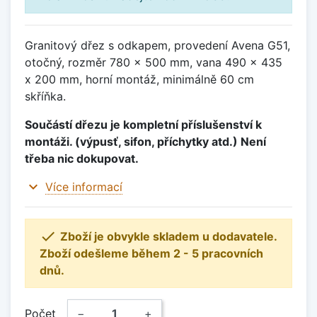
Granitový dřez s odkapem, provedení Avena G51,
otočný, rozměr 780 x 500 mm, vana 490 x 435
x 200 mm, horní montáž, minimálně 60 cm
skříňka.
Součástí dřezu je kompletní příslušenství k
montáži. (výpusť, sifon, příchytky atd.) Není
třeba nic dokupovat.
expand_more
Více informací

Zboží je obvykle skladem u dodavatele.
Zboží odešleme během 2 - 5 pracovních
dnů.
Počet
−
+