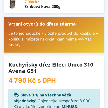
7 000 Kč
Zrnková káva 200g
Vrtání otvorů do dřezu zdarma
Je to jednoduché - vložíte produkt do košíku a v
košíku si můžete naklikat, kam máme vyvrtat
otvory.
Kuchyňský dřez Elleci Unico 310
Avena G51
4 790 Kč
s DPH
loyalty
Sleva 3 % na všechny větší
objednávky!
Objednejte alespoň za 8 000
Kč a v košíku zadejte kód
MINUS3
.