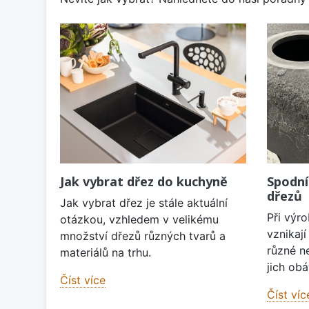
Jak vybrat dřez do kuchyně
Spodní
dřezů
Jak vybrat dřez je stále aktuální
Při výr
otázkou, vzhledem v velikému
vznikaj
množství dřezů různých tvarů a
různé n
materiálů na trhu.
jich obá
Číst více
Číst víc