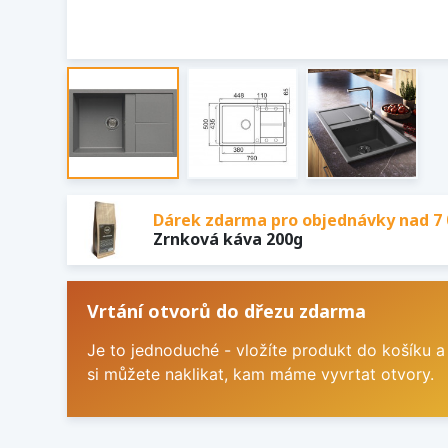
Dárek zdarma pro objednávky nad 7 
Zrnková káva 200g
Vrtání otvorů do dřezu zdarma
Je to jednoduché - vložíte produkt do košíku a
si můžete naklikat, kam máme vyvrtat otvory.