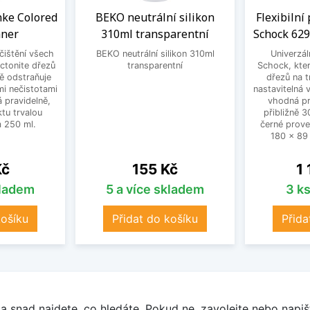
anke Colored
BEKO neutrální silikon
Flexibilní
aner
310ml transparentní
Schock 629
 čištění všech
BEKO neutrální silikon 310ml
Univerzál
ctonite dřezů
transparentní
Schock, kter
ně odstraňuje
dřezů na t
mi nečistotami
nastavitelná
 pravidelně,
vhodná pr
tu trvalou
přibližně 
 250 ml.
černé prove
180 x 89
Cena
Ce
Kč
155 Kč
1
kladem
5 a více skladem
3 k
košíku
Přidat do košíku
Přida
a snad najdete, co hledáte. Pokud ne, zavolejte nebo napišt