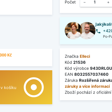
Počet
−
+
Jakýkol
+420
phone
Po-Pá
000 Kč
Značka
Elleci
Kód
21536
Kód výrobce
943DRLG
EAN
8032557037460
adjust
Záruka
Rozšířená záruka
záruky a více informací
 v košíku
Zboží pochází z oficiální