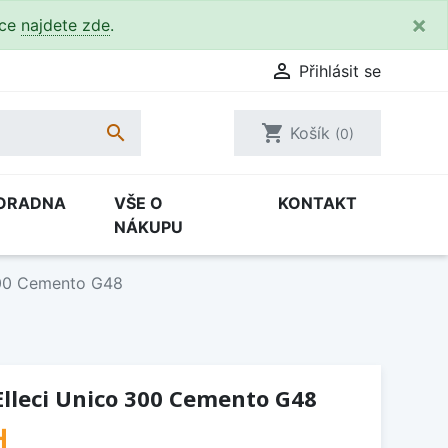
×
kce
najdete zde
.

Přihlásit se

shopping_cart
Košík
(0)
ORADNA
VŠE O
KONTAKT
NÁKUPU
300 Cemento G48
lleci Unico 300 Cemento G48
H