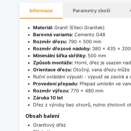
Informace
Parametry zboží
Materiál:
Granit (Elleci Granitek)
Barevná varianta:
Cemento G48
Rozměr dřezu:
790 x 500 mm
Rozměr dřezové nádoby:
380 x 435 x 20
Minimální šířka skříňky:
500 mm
Způsob montáže:
Horní, dřez je usazen na
Orientace dřezu:
Otočný, vana dřezu může 
Ruční ovládání výpusti - výpusť se zavírá a
Provedení přepadu:
Přepad umístěn ve van
Rozměr výřezu:
770 x 480 mm
Záruka 10 let
Dřez z výroby bez otvorů, nutno zhotovit ot
Obsah balení
Granitový dřez