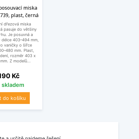
 posouvací miska
739, plast, černá
ní dřezová miska
á pasuje do většiny
rhu. Je posuvná a
 v délce 403–494 mm,
o vaničky o šířce
300–480 mm. Plast,
dení, rozměr 403 x
 mm. Z modelů...
na
 190 Kč
s skladem
t do košíku
e a určitě najdeme řešení.