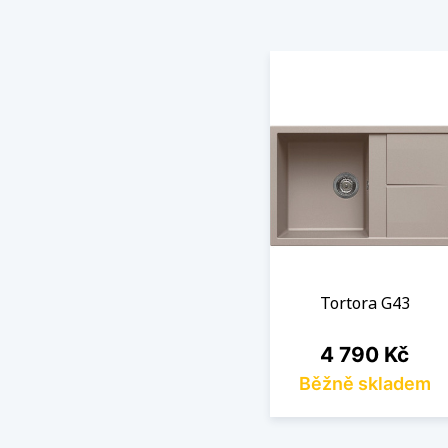
Tortora G43
Cena
4 790 Kč
Běžně skladem