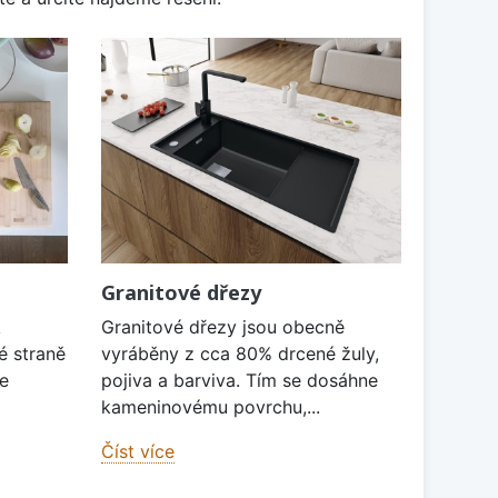
Granitové dřezy
k
Granitové dřezy jsou obecně
é straně
vyráběny z cca 80% drcené žuly,
je
pojiva a barviva. Tím se dosáhne
kameninovému povrchu,...
Číst více