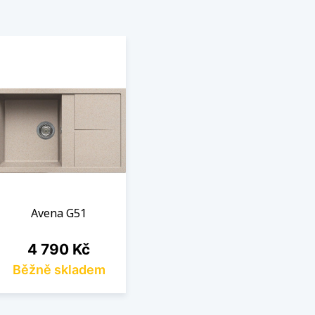
Avena G51
Cena
4 790 Kč
Běžně skladem