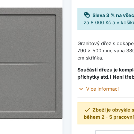
loyalty
Sleva 3 % na všec
za 8 000 Kč a v koší
Granitový dřez s odkap
790 x 500 mm, vana 380
cm skříňka.
Součástí dřezu je komple
příchytky atd.) Není tře
expand_more
Více informací

Zboží je obvykle
během 2 - 5 pracovní