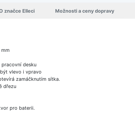
O značce Elleci
Možnosti a ceny dopravy
0 mm
d pracovní desku
být vlevo i vpravo
 otevírá zamáčknutím sítka.
ě dřezu
vor pro baterii.