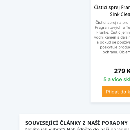
Čisticí sprej Fr
Sink Cle
Čisticí sprej na pro
Fragranitových a Te
Franke. Čistič jem
vodní kámen s další
a pokud se používá
poskytuje produk
ochranu. Objem
Cena
279 
5 a více s
Přidat do 
SOUVISEJÍCÍ ČLÁNKY Z NAŠÍ PORADNY
Nevíte jak vybrat? Nahlédněte do naší poradny 