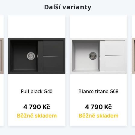
Další varianty
Full black G40
Bianco titano G68
Cena
Cena
4 790 Kč
4 790 Kč
Běžně skladem
Běžně skladem