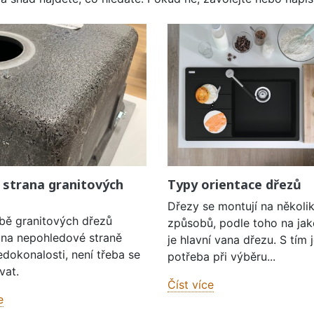
 strana granitových
Typy orientace dřezů
Dřezy se montují na několi
obě granitových dřezů
způsobů, podle toho na jak
í na nepohledové straně
je hlavní vana dřezu. S tím 
edokonalosti, není třeba se
potřeba při výběru...
vat.
Číst více
e