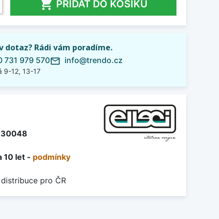

PŘIDAT DO KOŠÍKU
iv dotaz? Rádi vám poradíme.
 731 979 570
info@trendo.cz
mail_outline
 9-12, 13-17
U30048
 10 let -
podmínky
 distribuce pro ČR