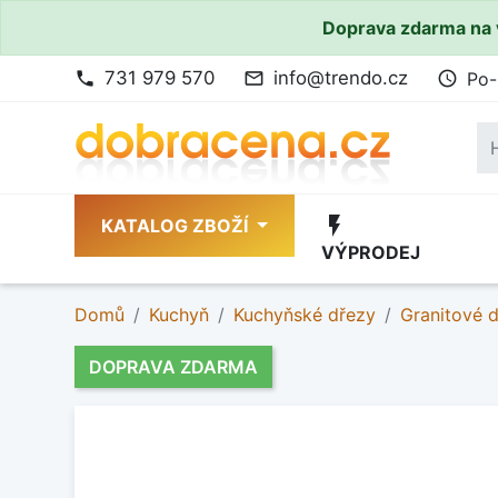
Doprava zdarma na 
731 979 570
info@trendo.cz
Po-
phone
mail_outline
access_time
flash_on
KATALOG ZBOŽÍ
VÝPRODEJ
Domů
Kuchyň
Kuchyňské dřezy
Granitové 
DOPRAVA ZDARMA