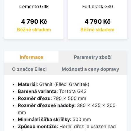
Cemento G48
Full black G40
Cena
Cena
4 790 Kč
4 790 Kč
Běžně skladem
Běžně skladem
Informace
Parametry zboží
O značce Elleci
Možnosti a ceny dopravy
Materiál:
Granit (Elleci Granitek)
Barevná varianta:
Tortora G43
Rozměr dřezu:
790 x 500 mm
Rozměr dřezové nádoby:
380 x 435 x 200
mm
Minimální šířka skříňky:
500 mm
Způsob montáže:
Horní, dřez je usazen nad