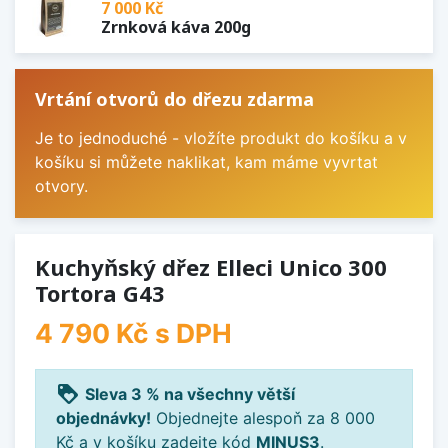
7 000 Kč
Zrnková káva 200g
Vrtání otvorů do dřezu zdarma
Je to jednoduché - vložíte produkt do košíku a v
košíku si můžete naklikat, kam máme vyvrtat
otvory.
Kuchyňský dřez Elleci Unico 300
Tortora G43
4 790 Kč
s DPH
loyalty
Sleva 3 % na všechny větší
objednávky!
Objednejte alespoň za 8 000
Kč a v košíku zadejte kód
MINUS3
.