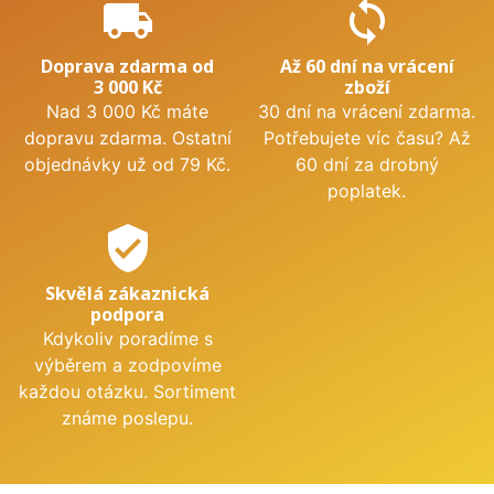
local_shipping
sync
Doprava zdarma od
Až 60 dní na vrácení
3 000 Kč
zboží
Nad 3 000 Kč máte
30 dní na vrácení zdarma.
dopravu zdarma. Ostatní
Potřebujete víc času? Až
objednávky už od 79 Kč.
60 dní za drobný
poplatek.
verified_user
Skvělá zákaznická
podpora
Kdykoliv poradíme s
výběrem a zodpovíme
každou otázku. Sortiment
známe poslepu.