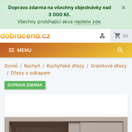
×
Doprava zdarma na všechny objednávky nad
3 000 Kč.
Všechny probíhající akce
najdete zde
.

shopping_cart
(0)
search

MENU
Domů
Kuchyň
Kuchyňské dřezy
Granitové dřezy
Dřezy s odkapem
DOPRAVA ZDARMA