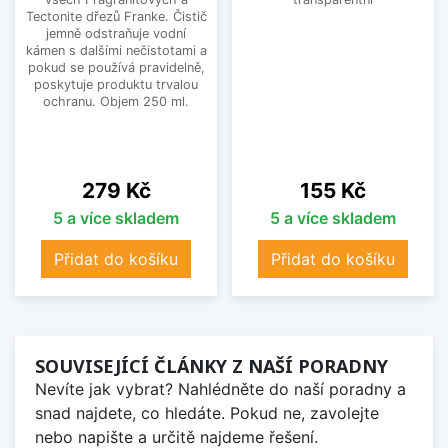
Tectonite dřezů Franke. Čistič
jemně odstraňuje vodní
kámen s dalšími nečistotami a
pokud se používá pravidelně,
poskytuje produktu trvalou
ochranu. Objem 250 ml.
Cena
Cena
279 Kč
155 Kč
5 a více skladem
5 a více skladem
Přidat do košíku
Přidat do košíku
SOUVISEJÍCÍ ČLÁNKY Z NAŠÍ PORADNY
Nevíte jak vybrat? Nahlédněte do naší poradny a
snad najdete, co hledáte. Pokud ne, zavolejte
nebo napište a určitě najdeme řešení.