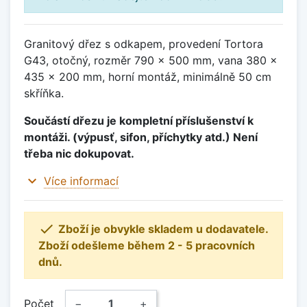
Granitový dřez s odkapem, provedení Tortora
G43, otočný, rozměr 790 x 500 mm, vana 380 x
435 x 200 mm, horní montáž, minimálně 50 cm
skříňka.
Součástí dřezu je kompletní příslušenství k
montáži. (výpusť, sifon, příchytky atd.) Není
třeba nic dokupovat.
expand_more
Více informací

Zboží je obvykle skladem u dodavatele.
Zboží odešleme během 2 - 5 pracovních
dnů.
Počet
−
+