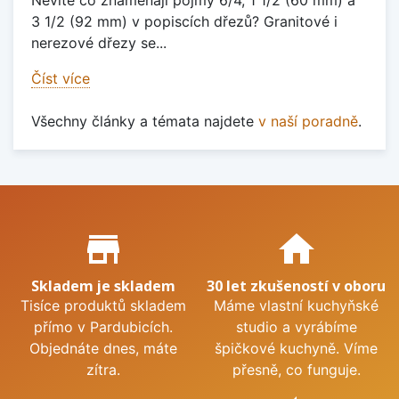
Nevíte co znamenají pojmy 6/4, 1 1/2 (60 mm) a
3 1/2 (92 mm) v popiscích dřezů? Granitové i
nerezové dřezy se...
Číst více
Všechny články a témata najdete
v naší poradně
.
Proč nakupovat u nás?
store_mall_directory
home
Skladem je skladem
30 let zkušeností v oboru
Tisíce produktů skladem
Máme vlastní kuchyňské
přímo v Pardubicích.
studio a vyrábíme
Objednáte dnes, máte
špičkové kuchyně. Víme
zítra.
přesně, co funguje.