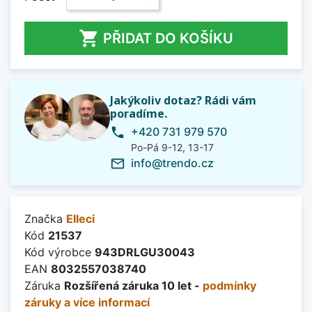

PŘIDAT DO KOŠÍKU
Jakýkoliv dotaz? Rádi vám
poradíme.
+420 731 979 570
phone
Po-Pá 9-12, 13-17
info@trendo.cz
mail_outline
Značka
Elleci
Kód
21537
Kód výrobce
943DRLGU30043
EAN
8032557038740
Záruka
Rozšířená záruka 10 let -
podmínky
záruky a více informací