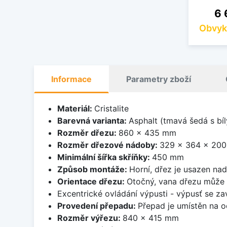
Ce
6 
Obvyk
Informace
Parametry zboží
Materiál:
Cristalite
Barevná varianta:
Asphalt (tmavá šedá s bí
Rozměr dřezu:
860 x 435 mm
Rozměr dřezové nádoby:
329 x 364 x 20
Minimální šířka skříňky:
450 mm
Způsob montáže:
Horní, dřez je usazen na
Orientace dřezu:
Otočný, vana dřezu může 
Excentrické ovládání výpusti - výpusť se zav
Provedení přepadu:
Přepad je umístěn na 
Rozměr výřezu:
840 x 415 mm