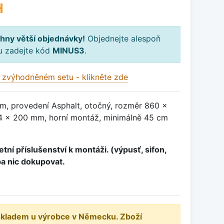
H
hny větší objednávky!
Objednejte alespoň
ku zadejte kód
MINUS3
.
 zvýhodněném setu - klikněte zde
m, provedení Asphalt, otočný, rozměr 860 x
 x 200 mm, horní montáž, minimálně 45 cm
tní příslušenství k montáži. (výpusť, sifon,
ba nic dokupovat.
 skladem u výrobce v Německu. Zboží