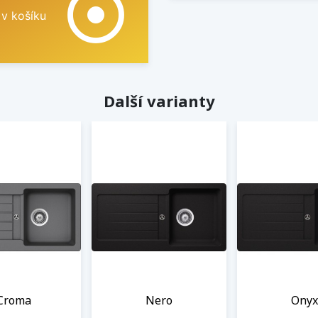
adjust
 v košíku
Další varianty
Croma
Nero
Onyx