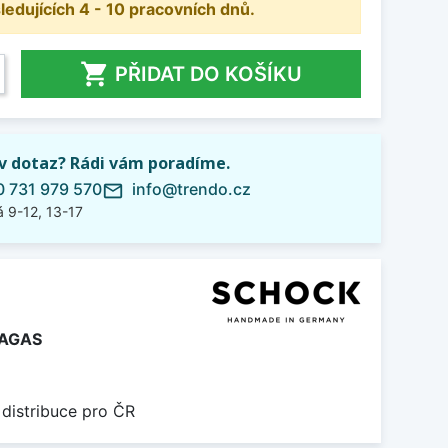
dujících 4 - 10 pracovních dnů.

PŘIDAT DO KOŠÍKU
iv dotaz? Rádi vám poradíme.
 731 979 570
info@trendo.cz
mail_outline
 9-12, 13-17
AGAS
 distribuce pro ČR