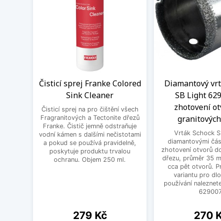
Čisticí sprej Franke Colored
Diamantový vrt
Sink Cleaner
SB Light 62
zhotovení ot
Čisticí sprej na pro čištění všech
granitových
Fragranitových a Tectonite dřezů
Franke. Čistič jemně odstraňuje
Vrták Schock S
vodní kámen s dalšími nečistotami
diamantovými čás
a pokud se používá pravidelně,
zhotovení otvorů d
poskytuje produktu trvalou
dřezu, průměr 35 m
ochranu. Objem 250 ml.
cca pět otvorů. P
variantu pro d
používání nalezne
629007
Cena
Cena
279 Kč
270 