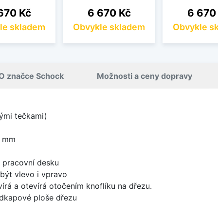
na
Cena
Cena
670 Kč
6 670 Kč
6 670
le skladem
Obvykle skladem
Obvykle s
O značce Schock
Možnosti a ceny dopravy
lými tečkami)
0 mm
d pracovní desku
být vlevo i vpravo
írá a otevírá otočením knoflíku na dřezu.
odkapové ploše dřezu