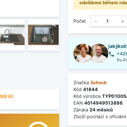
odešleme během násle
Počet
−
+
Jakýkol
+420
phone
Po-Pá
Značka
Schock
Kód
41844
000 Kč
Kód výrobce
TYPD100S
EAN
4014949513886
Záruka
24 měsíců
Zboží pochází z oficiální