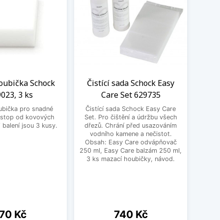
oubička Schock
Čistící sada Schock Easy
LED
023, 3 ks
Care Set 629735
Sch
ubička pro snadné
Čistící sada Schock Easy Care
Moder
 stop od kovových
Set. Pro čištění a údržbu všech
jako p
balení jsou 3 kusy.
dřezů. Chrání před usazováním
Ten
vodního kamene a nečistot.
výr
Obsah: Easy Care odvápňovač
250 ml, Easy Care balzám 250 ml,
3 ks mazací houbičky, návod.
ena
Cena
70 Kč
740 Kč