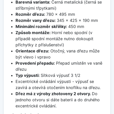
Barevná varianta:
Černá metalická (černá se
stříbrnými třpytkami)
Rozměr dřezu:
780 x 495 mm
Rozměr vany dřezu:
345 x 425 x 190 mm
Minimální rozměr skříňky:
450 mm
Způsob montáže:
Horní nebo spodní (v
případě spodní montáže nutno dokoupit
příchytky z příslušenství)
Orientace dřezu:
Otočný, vana dřezu může
být vlevo i vpravo
Provedení přepadu:
Přepad umístěn ve vaně
dřezu
Typ výpusti:
Sítková výpusť 3 1/2
Excentrické ovládání výpusti - výpusť se
zavírá a otevírá otočením knoflíku na dřezu.
Dřez má z výroby zhotoveny 2 otvory.
Do
jednoho otvoru si dáte baterii a do druhého
excentrické ovládání.