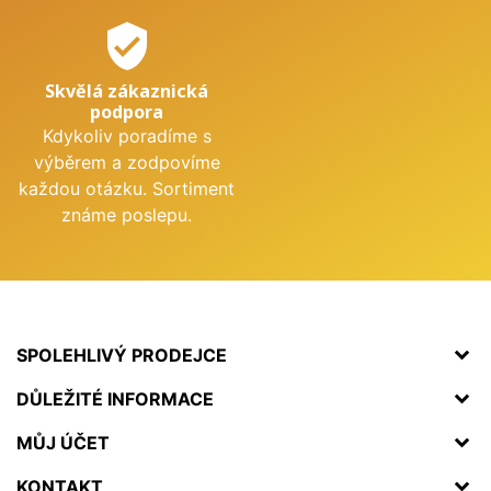
verified_user
Skvělá zákaznická
podpora
Kdykoliv poradíme s
výběrem a zodpovíme
každou otázku. Sortiment
známe poslepu.
SPOLEHLIVÝ PRODEJCE
DŮLEŽITÉ INFORMACE
MŮJ ÚČET
KONTAKT