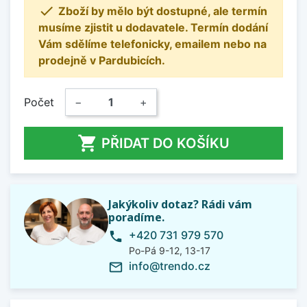

Zboží by mělo být dostupné, ale termín
musíme zjistit u dodavatele. Termín dodání
Vám sdělíme telefonicky, emailem nebo na
prodejně v Pardubicích.
Počet
−
+

PŘIDAT DO KOŠÍKU
Jakýkoliv dotaz? Rádi vám
poradíme.
+420 731 979 570
phone
Po-Pá 9-12, 13-17
info@trendo.cz
mail_outline