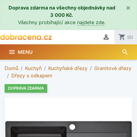
×
Doprava zdarma na všechny objednávky nad
3 000 Kč.
Všechny probíhající akce
najdete zde
.

shopping_cart
(0)
search

MENU
Domů
Kuchyň
Kuchyňské dřezy
Granitové dřezy
Dřezy s odkapem
DOPRAVA ZDARMA