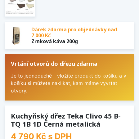
Dárek zdarma pro objednávky nad
7 000 Kč
Zrnková káva 200g
Vrtání otvorů do dřezu zdarma
Je to jednoduché - vložíte produkt do košíku a v
košíku si můžete naklikat, kam máme vyvrtat
otvory.
Kuchyňský dřez Teka Clivo 45 B-
TQ 1B 1D Černá metalická
4 790 Kč
s DPH