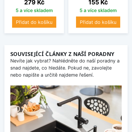
Cena
Cena
279 Kč
155 Kč
5 a více skladem
5 a více skladem
Přidat do košíku
Přidat do košíku
SOUVISEJÍCÍ ČLÁNKY Z NAŠÍ PORADNY
Nevíte jak vybrat? Nahlédněte do naší poradny a
snad najdete, co hledáte. Pokud ne, zavolejte
nebo napište a určitě najdeme řešení.