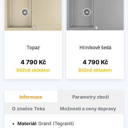
Topaz
Hliníkově šedá
Cena
Cena
4 790 Kč
4 790 Kč
Běžně skladem
Běžně skladem
Informace
Parametry zboží
O značce Teka
Možnosti a ceny dopravy
Materiál:
Granit (Tegranit)