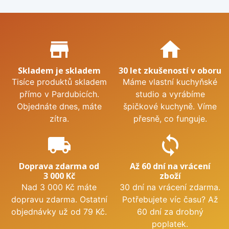
Proč nakupovat u nás?
store_mall_directory
home
Skladem je skladem
30 let zkušeností v oboru
Tisíce produktů skladem
Máme vlastní kuchyňské
přímo v Pardubicích.
studio a vyrábíme
Objednáte dnes, máte
špičkové kuchyně. Víme
zítra.
přesně, co funguje.
local_shipping
sync
Doprava zdarma od
Až 60 dní na vrácení
3 000 Kč
zboží
Nad 3 000 Kč máte
30 dní na vrácení zdarma.
dopravu zdarma. Ostatní
Potřebujete víc času? Až
objednávky už od 79 Kč.
60 dní za drobný
poplatek.