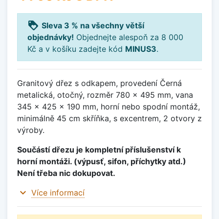
loyalty
Sleva 3 % na všechny větší
objednávky!
Objednejte alespoň za 8 000
Kč a v košíku zadejte kód
MINUS3
.
Granitový dřez s odkapem, provedení Černá
metalická, otočný, rozměr 780 x 495 mm, vana
345 x 425 x 190 mm, horní nebo spodní montáž,
minimálně 45 cm skříňka, s excentrem, 2 otvory z
výroby.
Součástí dřezu je kompletní příslušenství k
horní montáži. (výpusť, sifon, příchytky atd.)
Není třeba nic dokupovat.
expand_more
Více informací