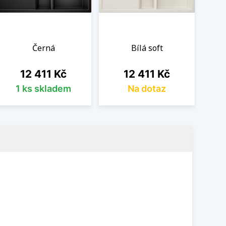
Černá
Bílá soft
Cena
Cena
12 411 Kč
12 411 Kč
1 ks skladem
Na dotaz