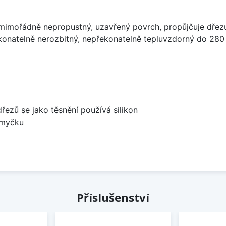
imořádně nepropustný, uzavřený povrch, propůjčuje dřez
konatelně nerozbitný, nepřekonatelně tepluvzdorný do 280
dřezů se jako těsnění používá silikon
 myčku
Příslušenství