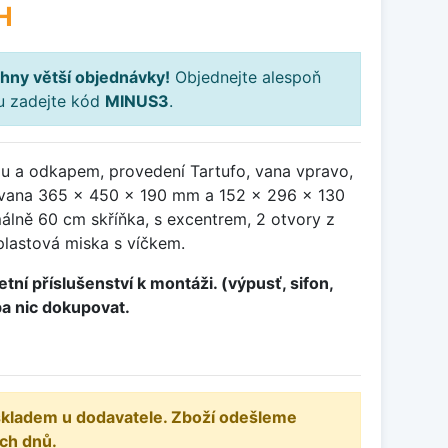
H
hny větší objednávky!
Objednejte alespoň
ku zadejte kód
MINUS3
.
ou a odkapem, provedení Tartufo, vana vpravo,
vana 365 x 450 x 190 mm a 152 x 296 x 130
álně 60 cm skříňka, s excentrem, 2 otvory z
plastová miska s víčkem.
tní příslušenství k montáži. (výpusť, sifon,
ba nic dokupovat.
 skladem u dodavatele. Zboží odešleme
ch dnů.