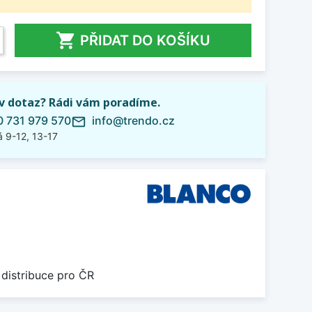

PŘIDAT DO KOŠÍKU
iv dotaz? Rádi vám poradíme.
 731 979 570
info@trendo.cz
mail_outline
 9-12, 13-17
 distribuce pro ČR