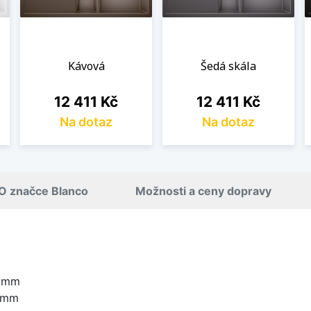
Kávová
Šedá skála
Cena
Cena
12 411 Kč
12 411 Kč
Na dotaz
Na dotaz
O značce Blanco
Možnosti a ceny dopravy
0 mm
0 mm