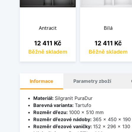
Antracit
Bílá
Cena
Cena
12 411 Kč
12 411 Kč
Běžně skladem
Běžně skladem
Informace
Parametry zboží
Materiál:
Silgranit PuraDur
Barevná varianta:
Tartufo
Rozměr dřezu:
1000 x 510 mm
Rozměr dřezové nádoby:
365 x 450 x 19
Rozměr dřezové vaničky:
152 x 296 x 13