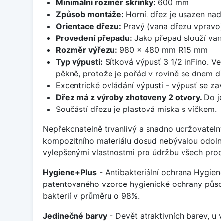
Minimální rozměr skříňky:
600 mm
Způsob montáže:
Horní, dřez je usazen na
Orientace dřezu:
Pravý (vana dřezu vpravo
Provedení přepadu:
Jako přepad slouží van
Rozměr výřezu:
980 x 480 mm R15 mm
Typ výpusti:
Sítková výpusť 3 1/2 inFino. Ve
pěkně, protože je pořád v rovině se dnem d
Excentrické ovládání výpusti - výpusť se zav
Dřez má z výroby zhotoveny 2 otvory.
Do j
Součástí dřezu je plastová miska s víčkem.
Nepřekonatelně trvanlivý a snadno udržovateln
kompozitního materiálu dosud nebývalou odoln
vylepšenými vlastnostmi pro údržbu všech prod
Hygiene+Plus
- Antibakteriální ochrana Hygien
patentovaného vzorce hygienické ochrany působ
bakterií v průměru o 98%.
Jedinečné barvy
- Devět atraktivních barev, u