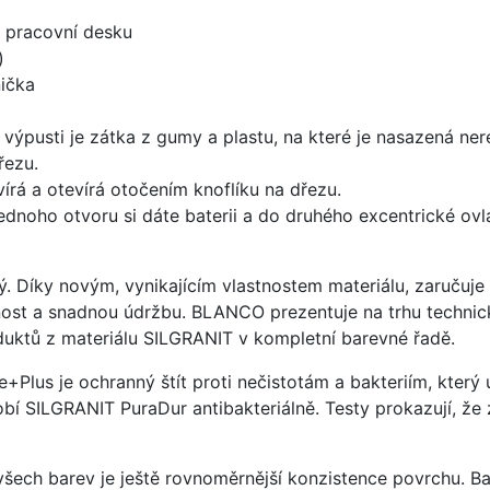
d pracovní desku
)
ička
 výpusti je zátka z gumy a plastu, na které je nasazená ne
řezu.
írá a otevírá otočením knoflíku na dřezu.
ednoho otvoru si dáte baterii a do druhého excentrické ovl
ý. Díky novým, vynikajícím vlastnostem materiálu, zaruču
ost a snadnou údržbu. BLANCO prezentuje na trhu technick
uktů z materiálu SILGRANIT v kompletní barevné řadě.
e+Plus je ochranný štít proti nečistotám a bakteriím, kter
í SILGRANIT PuraDur antibakteriálně. Testy prokazují, že 
 všech barev je ještě rovnoměrnější konzistence povrchu. B