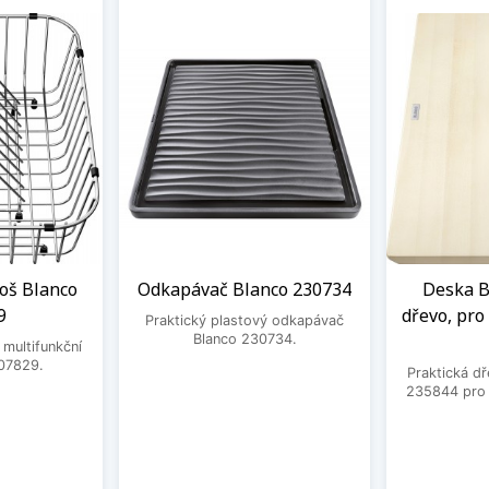
oš Blanco
Odkapávač Blanco 230734
Deska B
9
dřevo, pro 
Praktický plastový odkapávač
Blanco 230734.
 multifunkční
07829.
Praktická d
235844 pro d