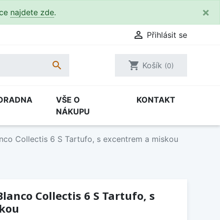
×
kce
najdete zde
.

Přihlásit se

shopping_cart
Košík
(0)
ORADNA
VŠE O
KONTAKT
NÁKUPU
nco Collectis 6 S Tartufo, s excentrem a miskou
anco Collectis 6 S Tartufo, s
skou