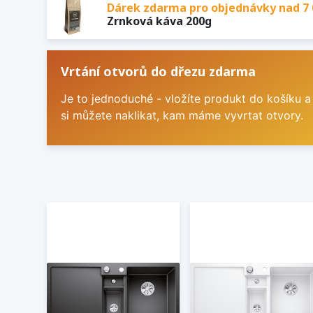
Dárek zdarma pro objednávky nad 7 
Zrnková káva 200g
Vrtání otvorů do dřezu zdarma
Je to jednoduché - vložíte produkt do košíku a
si můžete naklikat, kam máme vyvrtat otvory.