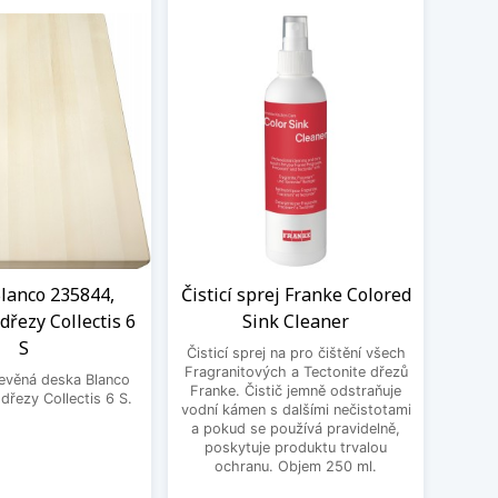
lanco 235844,
Čisticí sprej Franke Colored
BE
dřezy Collectis 6
Sink Cleaner
3
S
Čisticí sprej na pro čištění všech
BEK
Fragranitových a Tectonite dřezů
řevěná deska Blanco
Franke. Čistič jemně odstraňuje
řezy Collectis 6 S.
vodní kámen s dalšími nečistotami
a pokud se používá pravidelně,
poskytuje produktu trvalou
ochranu. Objem 250 ml.