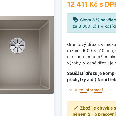
12 411 Kč
s DP
loyalty
Sleva 3 % na všec
za 8 000 Kč a v koší
Granitový dřez s vaničk
rozměr 1000 x 510 mm, 
mm, horní montáž, minim
výroby. V ceně dřezu je 
Součástí dřezu je komple
příchytky atd.) Není tře
expand_more
Více informací

Zboží je obvykle
během 2 - 5 pracovní