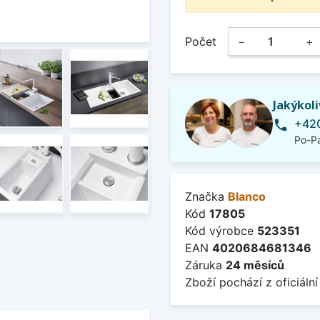
Počet
−
+
Jakýkol
+420
phone
Po-Pá
Značka
Blanco
Kód
17805
Kód výrobce
523351
EAN
4020684681346
Záruka
24 měsíců
Zboží pochází z oficiální