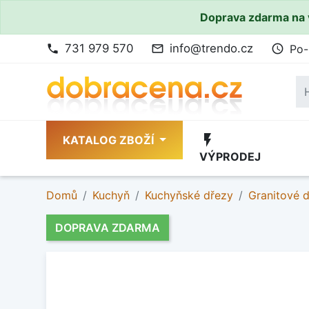
Doprava zdarma na 
731 979 570
info@trendo.cz
Po-
phone
mail_outline
access_time
flash_on
KATALOG ZBOŽÍ
VÝPRODEJ
Domů
Kuchyň
Kuchyňské dřezy
Granitové 
DOPRAVA ZDARMA