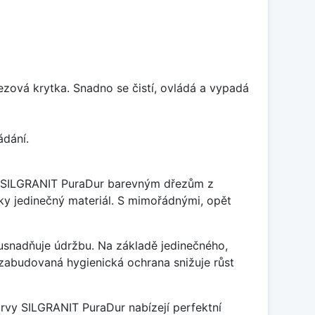
rezová krytka. Snadno se čistí, ovládá a vypadá
ádání.
je SILGRANIT PuraDur barevným dřezům z
y jedinečný materiál. S mimořádnými, opět
ý usnadňuje údržbu. Na základě jedinečného,
zabudovaná hygienická ochrana snižuje růst
arvy SILGRANIT PuraDur nabízejí perfektní