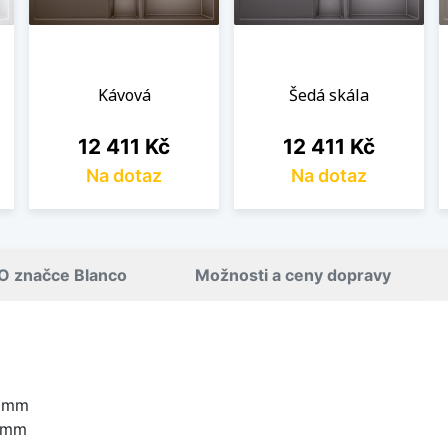
Kávová
Šedá skála
Cena
Cena
12 411 Kč
12 411 Kč
Na dotaz
Na dotaz
O značce Blanco
Možnosti a ceny dopravy
0 mm
0 mm