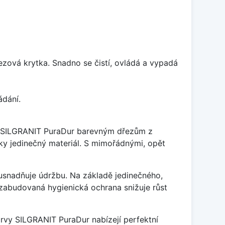
rezová krytka. Snadno se čistí, ovládá a vypadá
ádání.
je SILGRANIT PuraDur barevným dřezům z
y jedinečný materiál. S mimořádnými, opět
ý usnadňuje údržbu. Na základě jedinečného,
zabudovaná hygienická ochrana snižuje růst
arvy SILGRANIT PuraDur nabízejí perfektní