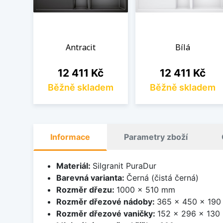
Antracit
Bílá
Cena
Cena
12 411 Kč
12 411 Kč
Běžně skladem
Běžně skladem
Informace
Parametry zboží
Materiál:
Silgranit PuraDur
Barevná varianta:
Černá (čistá černá)
Rozměr dřezu:
1000 x 510 mm
Rozměr dřezové nádoby:
365 x 450 x 19
Rozměr dřezové vaničky:
152 x 296 x 13