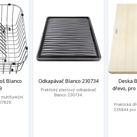
oš Blanco
Odkapávač Blanco 230734
Deska B
9
dřevo, pro 
Praktický plastový odkapávač
Blanco 230734.
 multifunkční
07829.
Praktická d
235844 pro d