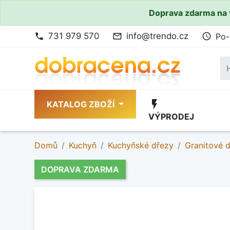
Doprava zdarma na 
731 979 570
info@trendo.cz
Po-
phone
mail_outline
access_time
flash_on
KATALOG ZBOŽÍ
VÝPRODEJ
Domů
Kuchyň
Kuchyňské dřezy
Granitové 
DOPRAVA ZDARMA