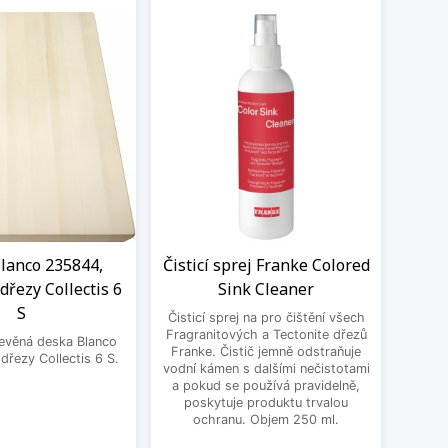
lanco 235844,
Čisticí sprej Franke Colored
BE
dřezy Collectis 6
Sink Cleaner
3
S
Čisticí sprej na pro čištění všech
BEK
Fragranitových a Tectonite dřezů
řevěná deska Blanco
Franke. Čistič jemně odstraňuje
řezy Collectis 6 S.
vodní kámen s dalšími nečistotami
a pokud se používá pravidelně,
poskytuje produktu trvalou
ochranu. Objem 250 ml.