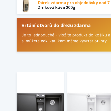
Dárek zdarma pro objednávky nad 7 
Zrnková káva 200g
Vrtání otvorů do dřezu zdarma
Je to jednoduché - vložíte produkt do košíku a
si můžete naklikat, kam máme vyvrtat otvory.