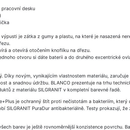
d pracovní desku
)
ička
 výpusti je zátka z gumy a plastu, na které je nasazená ne
řezu.
írá a otevírá otočením knoflíku na dřezu.
ednoho otvoru si dáte baterii a do druhého excentrické ovl
ý. Díky novým, vynikajícím vlastnostem materiálu, zaruču
ost a snadnou údržbu. BLANCO prezentuje na trhu technick
uktů z materiálu SILGRANIT v kompletní barevné řadě.
e+Plus je ochranný štít proti nečistotám a bakteriím, kter
í SILGRANIT PuraDur antibakteriálně. Testy prokazují, že 
 všech barev je ještě rovnoměrnější konzistence povrchu. B