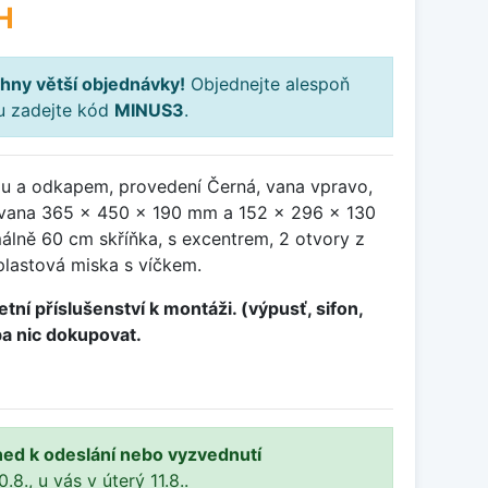
H
hny větší objednávky!
Objednejte alespoň
ku zadejte kód
MINUS3
.
ou a odkapem, provedení Černá, vana vpravo,
vana 365 x 450 x 190 mm a 152 x 296 x 130
álně 60 cm skříňka, s excentrem, 2 otvory z
plastová miska s víčkem.
tní příslušenství k montáži. (výpusť, sifon,
ba nic dokupovat.
ned k odeslání nebo vyzvednutí
8., u vás v úterý 11.8..