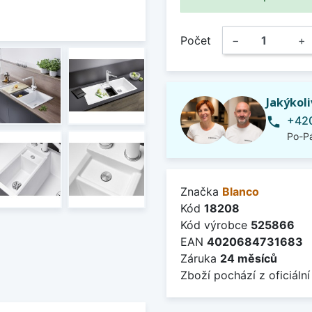
Počet
−
+
Jakýkol
+420
phone
Po-Pá
Značka
Blanco
Kód
18208
Kód výrobce
525866
EAN
4020684731683
Záruka
24 měsíců
Zboží pochází z oficiální