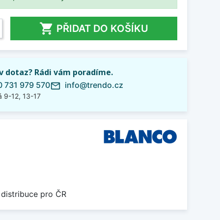

PŘIDAT DO KOŠÍKU
iv dotaz? Rádi vám poradíme.
 731 979 570
info@trendo.cz
mail_outline
 9-12, 13-17
 distribuce pro ČR