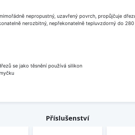
imořádně nepropustný, uzavřený povrch, propůjčuje dřez
konatelně nerozbitný, nepřekonatelně tepluvzdorný do 280
dřezů se jako těsnění používá silikon
 myčku
Příslušenství