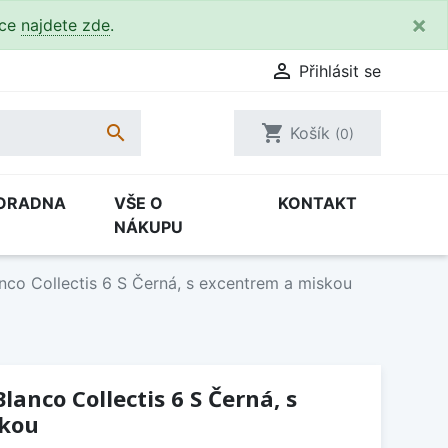
×
kce
najdete zde
.

Přihlásit se

shopping_cart
Košík
(0)
ORADNA
VŠE O
KONTAKT
NÁKUPU
nco Collectis 6 S Černá, s excentrem a miskou
anco Collectis 6 S Černá, s
skou