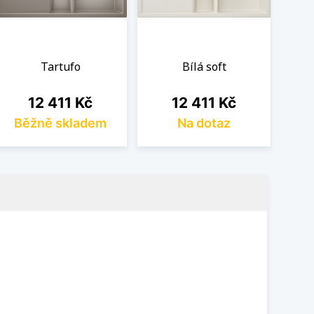
Tartufo
Bílá soft
Cena
Cena
12 411 Kč
12 411 Kč
Běžně skladem
Na dotaz