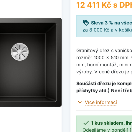
12 411 Kč
s DP
loyalty
Sleva 3 % na všec
za 8 000 Kč a v koší
Granitový dřez s vaničk
rozměr 1000 x 510 mm, 
mm, horní montáž, minim
výroby. V ceně dřezu je 
Součástí dřezu je komple
příchytky atd.) Není tře
expand_more
Více informací

1 kus skladem, ih
Odesíláme v pondělí 10.