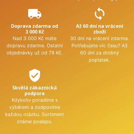
local_shipping
sync
Doprava zdarma od
Až 60 dní na vrácení
3 000 Kč
zboží
Nad 3 000 Kč máte
30 dní na vrácení zdarma.
dopravu zdarma. Ostatní
Potřebujete víc času? Až
objednávky už od 79 Kč.
60 dní za drobný
poplatek.
verified_user
Skvělá zákaznická
podpora
Kdykoliv poradíme s
výběrem a zodpovíme
každou otázku. Sortiment
známe poslepu.