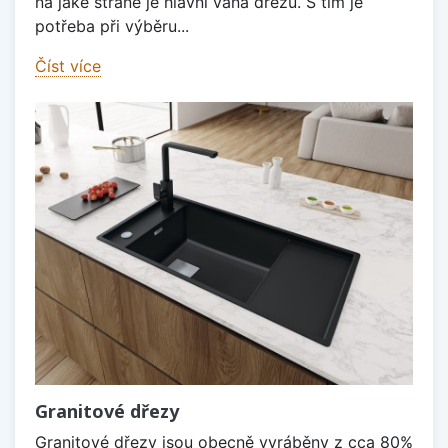
na jaké straně je hlavní vana dřezu. S tím je
potřeba při výběru...
Číst více
Granitové dřezy
Granitové dřezy jsou obecně vyráběny z cca 80%