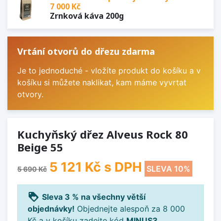
7 000 Kč
Zrnková káva 200g
Vrtání otvorů do dřezu zdarma
Je to jednoduché - vložíte produkt do košíku a v
košíku si můžete naklikat, kam máme vyvrtat
otvory.
Kuchyňský dřez Alveus Rock 80
Beige 55
5 121 Kč
s DPH
SLEVA 10%
5 690 Kč
loyalty
Sleva 3 % na všechny větší
objednávky!
Objednejte alespoň za 8 000
Kč a v košíku zadejte kód
MINUS3
.