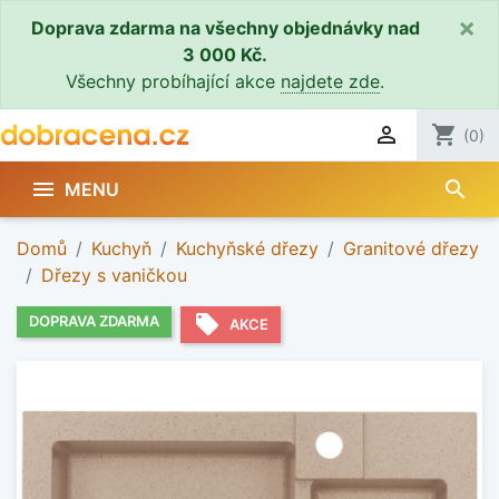
×
Doprava zdarma na všechny objednávky nad
3 000 Kč.
Všechny probíhající akce
najdete zde
.

shopping_cart
(0)
search

MENU
Domů
Kuchyň
Kuchyňské dřezy
Granitové dřezy
Dřezy s vaničkou
local_offer
DOPRAVA ZDARMA
AKCE