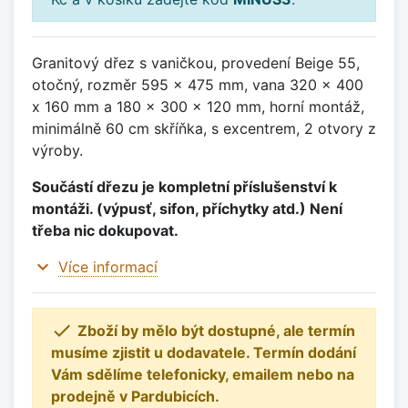
Granitový dřez s vaničkou, provedení Beige 55,
otočný, rozměr 595 x 475 mm, vana 320 x 400
x 160 mm a 180 x 300 x 120 mm, horní montáž,
minimálně 60 cm skříňka, s excentrem, 2 otvory z
výroby.
Součástí dřezu je kompletní příslušenství k
montáži. (výpusť, sifon, příchytky atd.) Není
třeba nic dokupovat.
expand_more
Více informací

Zboží by mělo být dostupné, ale termín
musíme zjistit u dodavatele. Termín dodání
Vám sdělíme telefonicky, emailem nebo na
prodejně v Pardubicích.