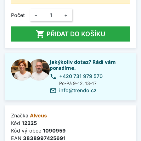
Počet
−
+

PŘIDAT DO KOŠÍKU
Jakýkoliv dotaz? Rádi vám
poradíme.
+420 731 979 570
phone
Po-Pá 9-12, 13-17
info@trendo.cz
mail_outline
Značka
Alveus
Kód
12225
Kód výrobce
1090959
EAN
3838997425691