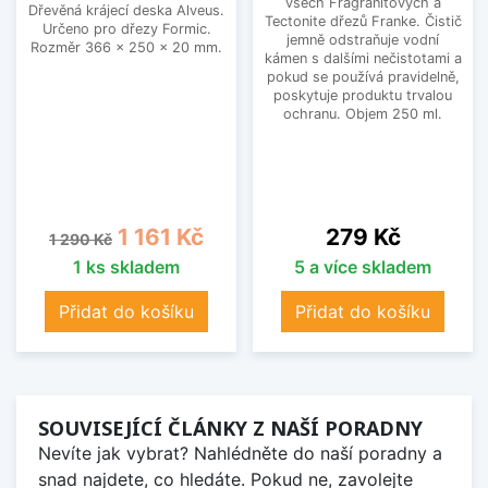
všech Fragranitových a
Dřevěná krájecí deska Alveus.
Tectonite dřezů Franke. Čistič
Určeno pro dřezy Formic.
jemně odstraňuje vodní
Rozměr 366 x 250 x 20 mm.
kámen s dalšími nečistotami a
pokud se používá pravidelně,
poskytuje produktu trvalou
ochranu. Objem 250 ml.
Běžná cena
Cena
Cena
1 161 Kč
279 Kč
1 290 Kč
1 ks skladem
5 a více skladem
Přidat do košíku
Přidat do košíku
SOUVISEJÍCÍ ČLÁNKY Z NAŠÍ PORADNY
Nevíte jak vybrat? Nahlédněte do naší poradny a
snad najdete, co hledáte. Pokud ne, zavolejte