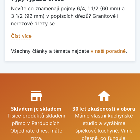
Nevíte co znamenají pojmy 6/4, 1 1/2 (60 mm) a
3 1/2 (92 mm) v popiscích dřezů? Granitové i
nerezové dřezy se...
Číst více
Všechny články a témata najdete
v naší poradně
.
Proč nakupovat u nás?
store_mall_directory
home
Skladem je skladem
30 let zkušeností v oboru
Tisíce produktů skladem
Máme vlastní kuchyňské
přímo v Pardubicích.
studio a vyrábíme
Objednáte dnes, máte
špičkové kuchyně. Víme
zítra.
přesně, co funguje.