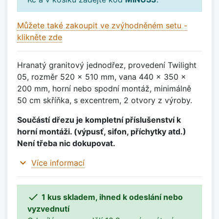
Můžete také zakoupit ve zvýhodněném setu -
klikněte zde
Hranatý granitový jednodřez, provedení Twilight
05, rozměr 520 x 510 mm, vana 440 x 350 x
200 mm, horní nebo spodní montáž, minimálně
50 cm skříňka, s excentrem, 2 otvory z výroby.
Součástí dřezu je kompletní příslušenství k
horní montáži. (výpusť, sifon, příchytky atd.)
Není třeba nic dokupovat.
expand_more
Více informací

1 kus skladem, ihned k odeslání nebo
vyzvednutí