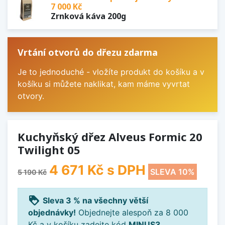
7 000 Kč
Zrnková káva 200g
Vrtání otvorů do dřezu zdarma
Je to jednoduché - vložíte produkt do košíku a v
košíku si můžete naklikat, kam máme vyvrtat
otvory.
Kuchyňský dřez Alveus Formic 20
Twilight 05
4 671 Kč
s DPH
SLEVA 10%
5 190 Kč
loyalty
Sleva 3 % na všechny větší
objednávky!
Objednejte alespoň za 8 000
Kč a v košíku zadejte kód
MINUS3
.