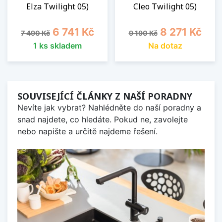
Elza Twilight 05)
Cleo Twilight 05)
Běžná cena
Cena
Běžná cena
Cena
6 741 Kč
8 271 Kč
7 490 Kč
9 190 Kč
1 ks skladem
Na dotaz
SOUVISEJÍCÍ ČLÁNKY Z NAŠÍ PORADNY
Nevíte jak vybrat? Nahlédněte do naší poradny a
snad najdete, co hledáte. Pokud ne, zavolejte
nebo napište a určitě najdeme řešení.