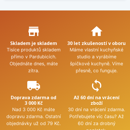
Proč nakupovat u nás?
store_mall_directory
home
Skladem je skladem
30 let zkušeností v oboru
Tisíce produktů skladem
Máme vlastní kuchyňské
přímo v Pardubicích.
studio a vyrábíme
Objednáte dnes, máte
špičkové kuchyně. Víme
zítra.
přesně, co funguje.
local_shipping
sync
Doprava zdarma od
Až 60 dní na vrácení
3 000 Kč
zboží
Nad 3 000 Kč máte
30 dní na vrácení zdarma.
dopravu zdarma. Ostatní
Potřebujete víc času? Až
objednávky už od 79 Kč.
60 dní za drobný