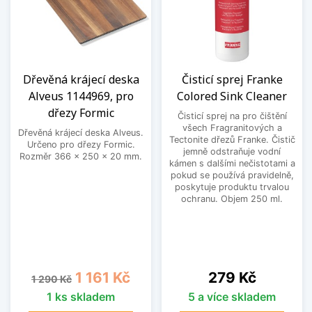
Dřevěná krájecí deska
Čisticí sprej Franke
Alveus 1144969, pro
Colored Sink Cleaner
dřezy Formic
Čisticí sprej na pro čištění
všech Fragranitových a
Dřevěná krájecí deska Alveus.
Tectonite dřezů Franke. Čistič
Určeno pro dřezy Formic.
jemně odstraňuje vodní
Rozměr 366 x 250 x 20 mm.
kámen s dalšími nečistotami a
pokud se používá pravidelně,
poskytuje produktu trvalou
ochranu. Objem 250 ml.
Běžná cena
Cena
Cena
1 161 Kč
279 Kč
1 290 Kč
1 ks skladem
5 a více skladem