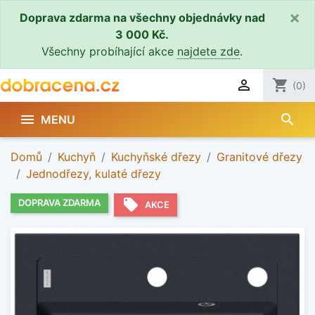
×
Doprava zdarma na všechny objednávky nad
3 000 Kč.
Všechny probíhající akce
najdete zde
.

shopping_cart
(0)
search

MENU
Domů
Kuchyň
Kuchyňské dřezy
Granitové dřezy
Jednodřezy, kulaté dřezy
local_offer
DOPRAVA ZDARMA
AKCE