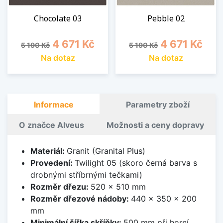
Chocolate 03
Pebble 02
Běžná cena
Cena
Běžná cena
Cena
4 671 Kč
4 671 Kč
5 190 Kč
5 190 Kč
Na dotaz
Na dotaz
Informace
Parametry zboží
O značce Alveus
Možnosti a ceny dopravy
Materiál:
Granit (Granital Plus)
Provedení:
Twilight 05 (skoro černá barva s
drobnými stříbrnými tečkami)
Rozměr dřezu:
520 x 510 mm
Rozměr dřezové nádoby:
440 x 350 x 200
mm
Minimální šířka skříňky:
500 mm při horní