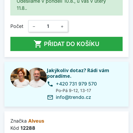
Odesíláme v pondělí 10.8., u vás v úterý
11.8..
Počet
−
+

PŘIDAT DO KOŠÍKU
Jakýkoliv dotaz? Rádi vám
poradíme.
+420 731 979 570
phone
Po-Pá 9-12, 13-17
info@trendo.cz
mail_outline
Značka
Alveus
Kód
12288